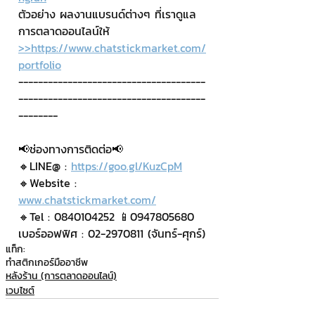
ตัวอย่าง ผลงานแบรนด์ต่างๆ ที่เราดูแล
การตลาดออนไลน์ให้
>>https://www.chatstickmarket.com/
portfolio
--------------------------------------
--------------------------------------
--------
📢ช่องทางการติดต่อ📢
🔸LINE@ : 
https://goo.gl/KuzCpM
🔸Website : 
www.chatstickmarket.com/
🔸Tel : 0840104252 📱0947805680
เบอร์ออฟฟิศ : 02-2970811 (จันทร์-ศุกร์)
แท็ก:
ทำสติกเกอร์มืออาชีพ
หลังร้าน (การตลาดออนไลน์)
เวบไซต์