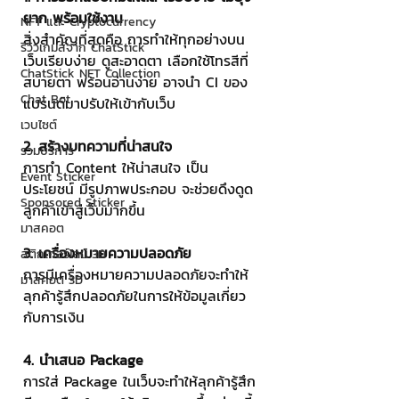
ยาก พร้อมใช้งาน
NFT และ Cryptocurrency
สิ่งสำคัญที่สุดคือ การทำให้ทุกอย่างบน
รีวิวเกมส์จาก ChatStick
เว็บเรียบง่าย ดูสะอาดตา เลือกใช้โทรสีที่
ChatStick NFT Collection
สบายตา ฟร้อนอ่านง่าย อาจนำ CI ของ
Chat Bot
แบรนด์มาปรับให้เข้ากับเว็บ
เวบไซต์
2. สร้างบทความที่น่าสนใจ
รวมบริการ
การทำ Content ให้น่าสนใจ เป็น
Event Sticker
ประโยชน์ มีรูปภาพประกอบ จะช่วยดึงดูด
Sponsored Sticker
ลูกค้าเข้าสู่เว็บมากขึ้น
มาสคอต
3. เครื่องหมายความปลอดภัย
สติกเกอร์ไลน์ 3D
การมีเครื่องหมายความปลอดภัยจะทำให้
มาสคอต 3D
ลุกค้ารู้สึกปลอดภัยในการให้ข้อมูลเกี่ยว
กับการเงิน
4. นำเสนอ Package
การใส่ Package ในเว็บจะทำให้ลุกค้ารู้สึก