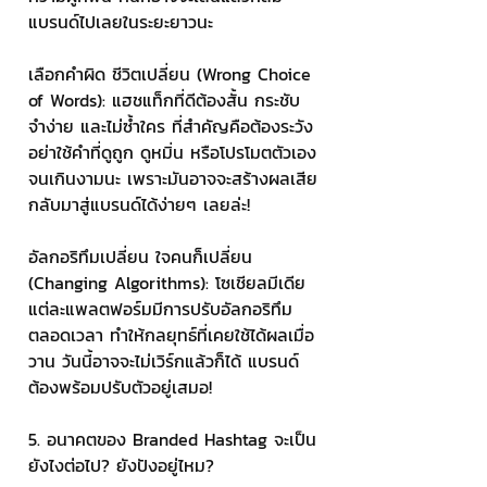
แบรนด์ไปเลยในระยะยาวนะ 
เลือกคำผิด ชีวิตเปลี่ยน (Wrong Choice 
of Words): แฮชแท็กที่ดีต้องสั้น กระชับ 
จำง่าย และไม่ซ้ำใคร ที่สำคัญคือต้องระวัง
อย่าใช้คำที่ดูถูก ดูหมิ่น หรือโปรโมตตัวเอง
จนเกินงามนะ เพราะมันอาจจะสร้างผลเสีย
กลับมาสู่แบรนด์ได้ง่ายๆ เลยล่ะ! 
อัลกอริทึมเปลี่ยน ใจคนก็เปลี่ยน 
(Changing Algorithms): โซเชียลมีเดีย
แต่ละแพลตฟอร์มมีการปรับอัลกอริทึม
ตลอดเวลา ทำให้กลยุทธ์ที่เคยใช้ได้ผลเมื่อ
วาน วันนี้อาจจะไม่เวิร์กแล้วก็ได้ แบรนด์
ต้องพร้อมปรับตัวอยู่เสมอ! 
5. อนาคตของ Branded Hashtag จะเป็น
ยังไงต่อไป? ยังปังอยู่ไหม? 