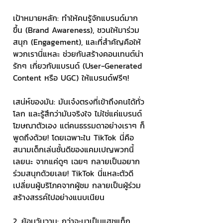
เป้าหมายหลัก: ทำให้คนรู้จักแบรนด์มาก
ขึ้น (Brand Awareness), ชวนให้มาร่วม
สนุก (Engagement), และที่สำคัญคือให้
พวกเรานี่แหละ ช่วยกันสร้างคอนเทนต์น่า
รักๆ เกี่ยวกับแบรนด์ (User-Generated 
Content หรือ UGC) ให้แบรนด์ฟรีๆ! 
เสน่ห์ของมัน: มันเจ๋งตรงที่เข้าถึงคนได้ทั่ว
โลก และรู้สึกว่ามันจริงใจ ไม่ใช่แค่แบรนด์
โฆษณาตัวเอง แต่คนธรรมดาอย่างเราๆ ก็
พูดถึงด้วย! โดยเฉพาะใน TikTok นี่คือ
สนามเด็กเล่นชั้นดีของแคมเปญพวกนี้
เลยนะ จากแค่ดูๆ เฉยๆ กลายเป็นอยาก
ร่วมสนุกด้วยเลย! TikTok นี่แหละตัวดี 
เปลี่ยนผู้บริโภคจากผู้ชม กลายเป็นผู้ร่วม
สร้างสรรค์ไปอย่างแนบเนียน 
2. ย้อนวันวาน: กว่าจะมาเป็นแฮชแท็ก