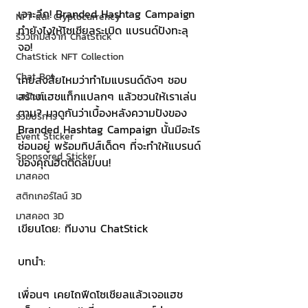
เจาะลึก! Branded Hashtag Campaign 
NFT และ Cryptocurrency
ทำยังไงให้โซเชียลระเบิด แบรนด์ปังทะลุ
รีวิวเกมส์จาก ChatStick
จอ! 
ChatStick NFT Collection
Chat Bot
เคยสงสัยไหมว่าทำไมแบรนด์ดังๆ ชอบ
สร้างแฮชแท็กแปลกๆ แล้วชวนให้เราเล่น
เวบไซต์
ตาม? มาดูกันว่าเบื้องหลังความปังของ 
รวมบริการ
Branded Hashtag Campaign นั้นมีอะไร
Event Sticker
ซ่อนอยู่ พร้อมทิปส์เด็ดๆ ที่จะทำให้แบรนด์
Sponsored Sticker
ของคุณฮิตติดลมบน! 
มาสคอต
สติกเกอร์ไลน์ 3D
มาสคอต 3D
เขียนโดย: ทีมงาน ChatStick 
บทนำ: 
เพื่อนๆ เคยไถฟีดโซเชียลแล้วเจอแฮช