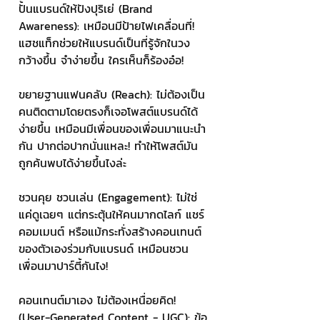
ปั้นแบรนด์ให้ปังปุริเย่ (Brand 
Awareness): เหมือนมีป้ายไฟเคลื่อนที่! 
แฮชแท็กช่วยให้แบรนด์เป็นที่รู้จักในวง
กว้างขึ้น จำง่ายขึ้น ใครเห็นก็ร้องอ๋อ! 
ขยายฐานแฟนคลับ (Reach): ไม่ต้องเป็น
คนติดตามโดยตรงก็เจอโพสต์แบรนด์ได้
ง่ายขึ้น เหมือนมีเพื่อนของเพื่อนมาแนะนำ
กัน ปากต่อปากนั่นแหละ! ทำให้โพสต์มัน
ถูกค้นพบได้ง่ายขึ้นไงล่ะ 
ชวนคุย ชวนเล่น (Engagement): ไม่ใช่
แค่ดูเฉยๆ แต่กระตุ้นให้คนมากดไลก์ แชร์ 
คอมเมนต์ หรือแม้กระทั่งสร้างคอนเทนต์
ของตัวเองร่วมกับแบรนด์ เหมือนชวน
เพื่อนมาปาร์ตี้กันไง! 
คอนเทนต์มาเอง ไม่ต้องเหนื่อยคิด! 
(User-Generated Content - UGC): ข้อ