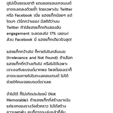
ดูไม่เป็นธรรมชาติ แถมยอดเอนเกจเมนต์
อาจจะลดลงด้วยซ้ำ โดยเฉพาะใน Twitter 
หรือ Facebook เนี่ย แฮชแท็กน้อยๆ แต่
โดนๆ เวิร์กกว่าเยอะ! มีสถิติว่าบน 
Twitter ถ้าใส่แฮชแท็กเกินสองอัน 
engagement จะลดลงไป 17% เลยนะ! 
ส่วน Facebook นี่ แฮชแท็กเดียวปังสุด! 
แฮชแท็กกว้างไป ก็หายไปในกลีบเมฆ 
(Irrelevance and Not Found): ถ้าเลือก
แฮชแท็กที่กว้างเกินไป หรือไม่ได้เฉพาะ
เจาะจงกับแบรนด์มากพอ โพสต์ของเราก็
อาจจะจมหายไปในทะเลคอนเทนต์ ไม่ได้
ช่วยให้คนเจอแบรนด์เราเลย 
จำไม่ได้ ก็ไม่เกิดประโยชน์ (Not 
Memorable): ถ้าแฮชแท็กที่สร้างมาเน้น
แค่แจกของรางวัลชั่วคราว ไม่ได้สร้าง
ความผูกพัน คนก็อาจจะเล่นแล้วก็ลืม