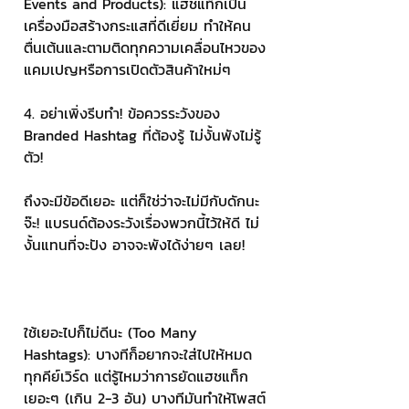
Events and Products): แฮชแท็กเป็น
เครื่องมือสร้างกระแสที่ดีเยี่ยม ทำให้คน
ตื่นเต้นและตามติดทุกความเคลื่อนไหวของ
แคมเปญหรือการเปิดตัวสินค้าใหม่ๆ 
4. อย่าเพิ่งรีบทำ! ข้อควรระวังของ 
Branded Hashtag ที่ต้องรู้ ไม่งั้นพังไม่รู้
ตัว! 
ถึงจะมีข้อดีเยอะ แต่ก็ใช่ว่าจะไม่มีกับดักนะ
จ๊ะ! แบรนด์ต้องระวังเรื่องพวกนี้ไว้ให้ดี ไม่
งั้นแทนที่จะปัง อาจจะพังได้ง่ายๆ เลย! 
ใช้เยอะไปก็ไม่ดีนะ (Too Many 
Hashtags): บางทีก็อยากจะใส่ไปให้หมด
ทุกคีย์เวิร์ด แต่รู้ไหมว่าการยัดแฮชแท็ก
เยอะๆ (เกิน 2-3 อัน) บางทีมันทำให้โพสต์