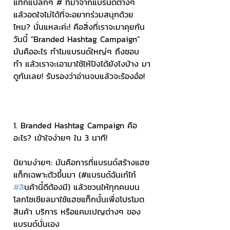
แท็กแปลกๆ # ที่มาจากแบรนด์ต่างๆ 
แล้วอดใจไม่ได้ที่จะอยากร่วมสนุกด้วย
ไหม? นั่นแหละค่ะ! คือสิ่งที่เราจะมาคุยกัน
วันนี้ "Branded Hashtag Campaign" 
มันคืออะไร ทำไมแบรนด์ใหญ่ๆ ถึงชอบ
ทำ แล้วเราจะเอามาใช้ให้ปังได้ยังไงบ้าง มา
ดูกันเลย! รับรองว่าอ่านจบแล้วจะร้องอ๋อ! 
1. Branded Hashtag Campaign คือ
อะไร? เข้าใจง่ายๆ ใน 3 นาที! 
นิยามง่ายๆ: มันคือการที่แบรนด์สร้างแฮช
แท็กเฉพาะตัวขึ้นมา (#แบรนด์ฉันเก๋ไก๋ 
#ส
ินค้านี้ดีต้องมี) แล้วชวนให้ทุกคนบน
โลกโซเชียลมาใช้แฮชแท็กนั้นเพื่อโปรโมต
สินค้า บริการ หรือแคมเปญต่างๆ ของ
แบรนด์นั่นเอง 