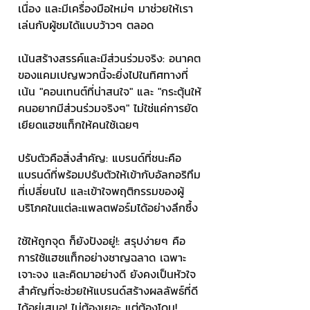
เนื่อง และมีเครื่องมือใหม่ๆ มาช่วยให้เรา
เล่นกับผู้ชมได้แบบว้าวๆ ตลอด 
เน้นสร้างสรรค์และมีส่วนร่วมจริง: อนาคต
ของแคมเปญพวกนี้จะยิ่งไปในทิศทางที่
เน้น "คอนเทนต์ที่น่าสนใจ" และ "กระตุ้นให้
คนอยากมีส่วนร่วมจริงๆ" ไม่ใช่แค่การยัด
เยียดแฮชแท็กให้คนใช้เฉยๆ 
ปรับตัวคือสิ่งสำคัญ: แบรนด์ที่ชนะคือ
แบรนด์ที่พร้อมปรับตัวให้เข้ากับอัลกอริทึม
ที่เปลี่ยนไป และเข้าใจพฤติกรรมของผู้
บริโภคในแต่ละแพลตฟอร์มได้อย่างลึกซึ้ง 
ใช้ให้ถูกจุด ก็ยังปังอยู่!: สรุปง่ายๆ คือ 
การใช้แฮชแท็กอย่างชาญฉลาด เฉพาะ
เจาะจง และคิดมาอย่างดี ยังคงเป็นหัวใจ
สำคัญที่จะช่วยให้แบรนด์สร้างผลลัพธ์ที่ดี
ได้อยู่เสมอ! ไม่ต้องเยอะ แต่ต้องโดน! 