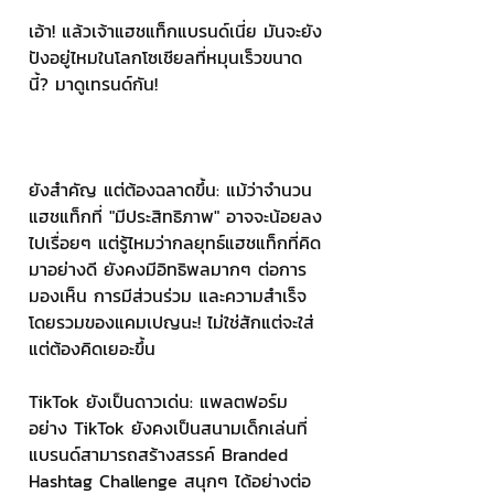
เอ้า! แล้วเจ้าแฮชแท็กแบรนด์เนี่ย มันจะยัง
ปังอยู่ไหมในโลกโซเชียลที่หมุนเร็วขนาด
นี้? มาดูเทรนด์กัน! 
ยังสำคัญ แต่ต้องฉลาดขึ้น: แม้ว่าจำนวน
แฮชแท็กที่ "มีประสิทธิภาพ" อาจจะน้อยลง
ไปเรื่อยๆ แต่รู้ไหมว่ากลยุทธ์แฮชแท็กที่คิด
มาอย่างดี ยังคงมีอิทธิพลมากๆ ต่อการ
มองเห็น การมีส่วนร่วม และความสำเร็จ
โดยรวมของแคมเปญนะ! ไม่ใช่สักแต่จะใส่ 
แต่ต้องคิดเยอะขึ้น 
TikTok ยังเป็นดาวเด่น: แพลตฟอร์ม
อย่าง TikTok ยังคงเป็นสนามเด็กเล่นที่
แบรนด์สามารถสร้างสรรค์ Branded 
Hashtag Challenge สนุกๆ ได้อย่างต่อ