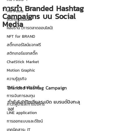
การทำ Branded Hashtag
All Posts
Campaigns บน Social
สติกเกอร์ไลน์
Media
หลังร้าน (การตลาดออนไลน์)
NFT for BRAND
สติ๊กเกอร์ไลน์แจกฟรี
สติกเกอร์แชทสติ๊ค
ChatStick Market
Motion Graphic
ความรู้ธุรกิจ
SME และ แฟรนไชส์
Branded Hashtag Campaign 
การเงินการลงทุน
ทำยังไงให้โซเชียลระเบิด แบรนด์ปังทะลุ
ภาวะผู้นำและการบริหาร
จอ! 
LINE application
การออกแบบและดีไซน์
เทคนิคสาระ IT