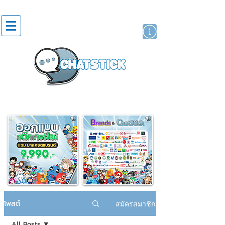
สติกเกอร์ไลน์
นักแสดงศิลปิน
แบรนด์
โพสต์
สมัครสมาชิก
All Posts