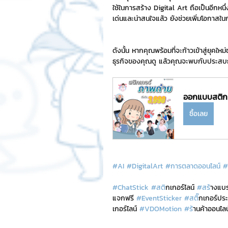
ใช้ในการสร้าง Digital Art ถือเป็นอีกหน
เด่นและน่าสนใจแล้ว ยังช่วยเพิ่มโอกาสใน
ดังนั้น หากคุณพร้อมที่จะก้าวเข้าสู่ยุคใ
ธุรกิจของคุณดู แล้วคุณจะพบกับประสบกา
ออกแบบสติกเ
ซื้อเลย
#AI
#DigitalArt
#การตลาดออนไลน
์ 
#
#ChatStick
#สต
ิกเกอร์ไลน์ 
#สร
้างแบ
แจกฟรี 
#EventSticker
#สต
ิ๊กเกอร์ป
เกอร์ไลน์ 
#VDOMotion
#ร
้านค้าออนไลน