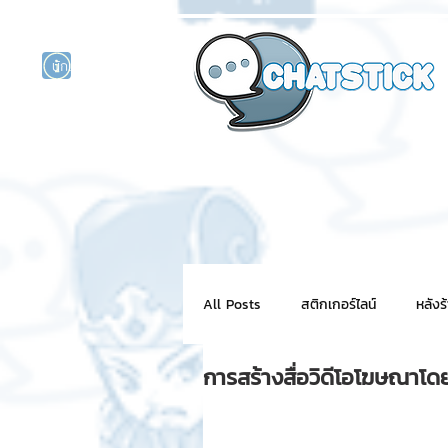
นักแสดงศิลปิน
รนด์
ร์ไลน์
All Posts
สติกเกอร์ไลน์
หลังร
การสร้างสื่อวิดีโอโฆษณาโดยใ
NFT for BRAND
สติ๊กเกอร์ไ