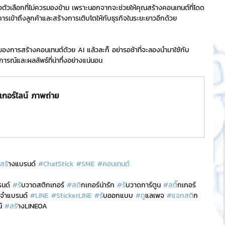
ึ่งตัวเลือกที่ไม่ควรมองข้าม เพราะนอกจากจะช่วยให้คุณสร้างคอนเทนต์ที่โดด
การเข้าถึงลูกค้าและสร้างการเติบโตให้กับธุรกิจในระยะยาวอีกด้วย
หม่ของการสร้างคอนเทนต์ด้วย AI แล้วละก็ อย่ารอช้าที่จะลองนำมาใช้กับ
รณ์และผลลัพธ์ที่น่าทึ่งอย่างแน่นอน
กอร์ไลน์ ภาพถ่าย
สร
้างแบรนด์ 
#ChatStick
#SME
#คอนเทนต
รนด์ 
#ร
ับวาดสติกเกอร์ 
#สต
ิกเกอร์น่ารัก 
#ร
ับวาดการ์ตูน 
#สต
ิ๊กเกอร์
ระจำแบรนด์ 
#LINE
#StickerLINE
#ร
ับออกแบบ 
#ด
ูแลเพจ 
#แจกสต
ิก
์ 
#สร
้างLINEOA