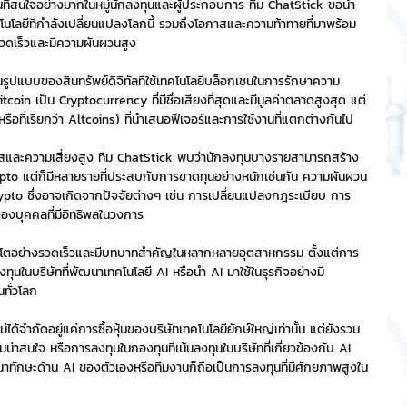
ป็นที่สนใจอย่างมากในหมู่นักลงทุนและผู้ประกอบการ ทีม ChatStick ขอนำ
โลยีที่กำลังเปลี่ยนแปลงโลกนี้ รวมถึงโอกาสและความท้าทายที่มาพร้อม
รวดเร็วและมีความผันผวนสูง
ริการ
Event Sticker
นรูปแบบของสินทรัพย์ดิจิทัลที่ใช้เทคโนโลยีบล็อกเชนในการรักษาความ
in เป็น Cryptocurrency ที่มีชื่อเสียงที่สุดและมีมูลค่าตลาดสูงสุด แต่
ต
สติกเกอร์ไลน์ 3D
ือที่เรียกว่า Altcoins) ที่นำเสนอฟีเจอร์และการใช้งานที่แตกต่างกันไป
าสและความเสี่ยงสูง ทีม ChatStick พบว่านักลงทุนบางรายสามารถสร้าง
 แต่ก็มีหลายรายที่ประสบกับการขาดทุนอย่างหนักเช่นกัน ความผันผวน
o ซึ่งอาจเกิดจากปัจจัยต่างๆ เช่น การเปลี่ยนแปลงกฎระเบียบ การ
องบุคคลที่มีอิทธิพลในวงการ
ติบโตอย่างรวดเร็วและมีบทบาทสำคัญในหลากหลายอุตสาหกรรม ตั้งแต่การ
นในบริษัทที่พัฒนาเทคโนโลยี AI หรือนำ AI มาใช้ในธุรกิจอย่างมี
ทั่วโลก
่ได้จำกัดอยู่แค่การซื้อหุ้นของบริษัทเทคโนโลยียักษ์ใหญ่เท่านั้น แต่ยังรวม
น่าสนใจ หรือการลงทุนในกองทุนที่เน้นลงทุนในบริษัทที่เกี่ยวข้องกับ AI 
ักษะด้าน AI ของตัวเองหรือทีมงานก็ถือเป็นการลงทุนที่มีศักยภาพสูงใน