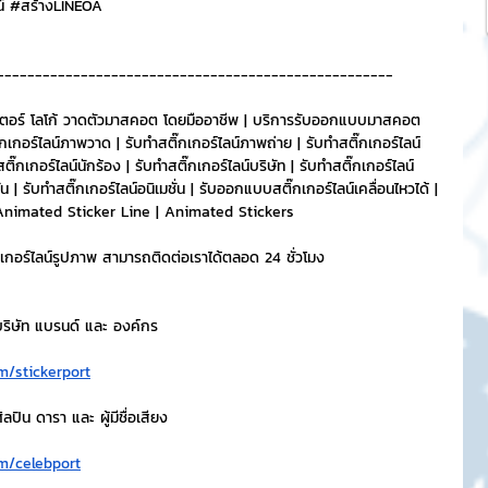
์ 
#สร
้างLINEOA
----------------------------------------------------
ตอร์ โลโก้ วาดตัวมาสคอต โดยมืออาชีพ | บริการรับออกแบบมาสคอต 
กอร์ไลน์ภาพวาด | รับทำสติ๊กเกอร์ไลน์ภาพถ่าย | รับทำสติ๊กเกอร์ไลน์
ติ๊กเกอร์ไลน์นักร้อง | รับทำสติ๊กเกอร์ไลน์บริษัท | รับทำสติ๊กเกอร์ไลน์
 | รับทำสติ๊กเกอร์ไลน์อนิเมชั่น | รับออกแบบสติ๊กเกอร์ไลน์เคลื่อนไหวได้ | 
บทำAnimated Sticker Line | Animated Stickers
๊กเกอร์ไลน์รูปภาพ สามารถติดต่อเราได้ตลอด 24 ชั่วโมง
ริษัท แบรนด์ และ องค์กร
m/stickerport
ปิน ดารา และ ผู้มีชื่อเสียง
m/celebport