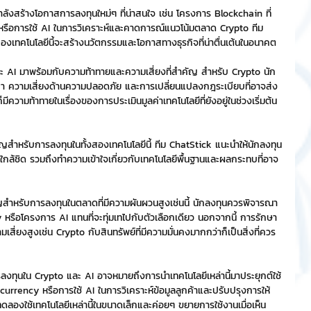
งสร้างโอกาสการลงทุนใหม่ๆ ที่น่าสนใจ เช่น โครงการ Blockchain ที่
 หรือการใช้ AI ในการวิเคราะห์และคาดการณ์แนวโน้มตลาด Crypto ทีม 
องเทคโนโลยีนี้จะสร้างนวัตกรรมและโอกาสทางธุรกิจที่น่าตื่นเต้นในอนาคต
ละ AI มาพร้อมกับความท้าทายและความเสี่ยงที่สำคัญ สำหรับ Crypto นัก
คา ความเสี่ยงด้านความปลอดภัย และการเปลี่ยนแปลงกฎระเบียบที่อาจส่ง
วามท้าทายในเรื่องของการประเมินมูลค่าเทคโนโลยีที่ยังอยู่ในช่วงเริ่มต้น 
คัญสำหรับการลงทุนในทั้งสองเทคโนโลยีนี้ ทีม ChatStick แนะนำให้นักลงทุน
กล้ชิด รวมถึงทำความเข้าใจเกี่ยวกับเทคโนโลยีพื้นฐานและผลกระทบที่อาจ
ัญสำหรับการลงทุนในตลาดที่มีความผันผวนสูงเช่นนี้ นักลงทุนควรพิจารณา
ือโครงการ AI แทนที่จะทุ่มเทไปกับตัวเลือกเดียว นอกจากนี้ การรักษา
เสี่ยงสูงเช่น Crypto กับสินทรัพย์ที่มีความมั่นคงมากกว่าก็เป็นสิ่งที่ควร
งทุนใน Crypto และ AI อาจหมายถึงการนำเทคโนโลยีเหล่านี้มาประยุกต์ใช้
ocurrency หรือการใช้ AI ในการวิเคราะห์ข้อมูลลูกค้าและปรับปรุงการให้
นทดลองใช้เทคโนโลยีเหล่านี้ในขนาดเล็กและค่อยๆ ขยายการใช้งานเมื่อเห็น