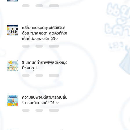
เปลี่ยนแบรนด์คุณให้มีชีวิต!
ด้วย "มาสคอต" สุดคิวท์ที่ใคร
เห็นก็ต้องหลงรัก 🥰✨
5 เทคนิคทำภาพโพสต์ให้หยุด
นิ้วคนดู ✨
ความลับฟอนต์สามารถเปลี่ยน
“อารมณ์แบรนด์” ได้ ✨