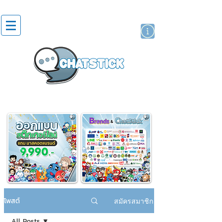
สติกเกอร์ไลน์
นักแสดงศิลปิน
แบรนด์
โพสต์
สมัครสมาชิก
All Posts