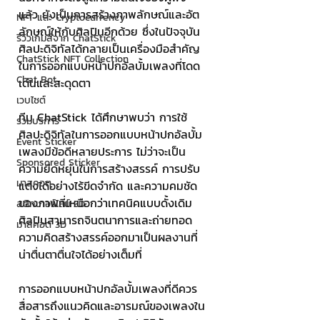
แล้ว ยังเป็นการสร้างภาพลักษณ์และอัต
NFT และ Cryptocurrency
ลักษณ์ให้กับศิลปินอีกด้วย ซึ่งในปัจจุบัน 
รีวิวเกมส์จาก ChatStick
ศิลปะดิจิทัลได้กลายเป็นเครื่องมือสำคัญ
ChatStick NFT Collection
ในการออกแบบหน้าปกอัลบั้มเพลงที่โดด
Chat Bot
เด่นและสะดุดตา
เวบไซต์
ทีม ChatStick ได้ศึกษาพบว่า การใช้
รวมบริการ
ศิลปะดิจิทัลในการออกแบบหน้าปกอัลบั้ม
Event Sticker
เพลงมีข้อดีหลายประการ ไม่ว่าจะเป็น
Sponsored Sticker
ความยืดหยุ่นในการสร้างสรรค์ การปรับ
มาสคอต
แต่งได้อย่างไร้ขีดจำกัด และความคมชัด
ของภาพที่เหนือกว่าเทคนิคแบบดั้งเดิม 
สติกเกอร์ไลน์ 3D
ศิลปินสามารถจินตนาการและถ่ายทอด
มาสคอต 3D
ความคิดสร้างสรรค์ออกมาเป็นผลงานที่
น่าตื่นตาตื่นใจได้อย่างเต็มที่
การออกแบบหน้าปกอัลบั้มเพลงที่ดีควร
สื่อสารถึงแนวคิดและอารมณ์ของเพลงใน