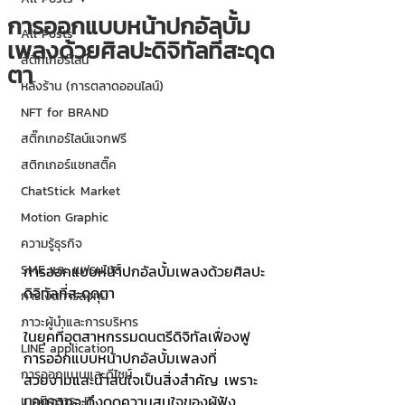
การออกแบบหน้าปกอัลบั้ม
All Posts
เพลงด้วยศิลปะดิจิทัลที่สะดุด
สติกเกอร์ไลน์
ตา
หลังร้าน (การตลาดออนไลน์)
NFT for BRAND
สติ๊กเกอร์ไลน์แจกฟรี
สติกเกอร์แชทสติ๊ค
ChatStick Market
Motion Graphic
ความรู้ธุรกิจ
SME และ แฟรนไชส์
การออกแบบหน้าปกอัลบั้มเพลงด้วยศิลปะ
ดิจิทัลที่สะดุดตา
การเงินการลงทุน
ภาวะผู้นำและการบริหาร
ในยุคที่อุตสาหกรรมดนตรีดิจิทัลเฟื่องฟู 
LINE application
การออกแบบหน้าปกอัลบั้มเพลงที่
การออกแบบและดีไซน์
สวยงามและน่าสนใจเป็นสิ่งสำคัญ เพราะ
นอกจากจะดึงดูดความสนใจของผู้ฟัง
เทคนิคสาระ IT