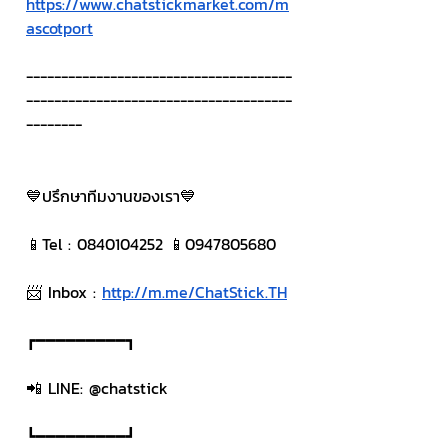
https://www.chatstickmarket.com/m
ascotport
--------------------------------------
--------------------------------------
--------
💙ปรึกษาทีมงานของเรา💙
📱Tel : 0840104252 📱0947805680
📨 Inbox : 
http://m.me/ChatStick.TH
┏━━━━━━━━━┓
📲 LINE: @chatstick
┗━━━━━━━━━┛