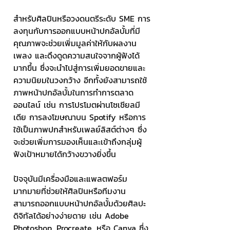
สำหรับศิลปินหรือวงดนตรีระดับ SME การ
ลงทุนกับการออกแบบหน้าปกอัลบั้มที่มี
คุณภาพจะช่วยเพิ่มมูลค่าให้กับผลงาน
เพลง และดึงดูดความสนใจจากผู้ฟังได้
มากขึ้น ซึ่งจะนำไปสู่การเพิ่มยอดขายและ
ความนิยมในวงกว้าง อีกทั้งยังสามารถใช้
ภาพหน้าปกอัลบั้มในการทำการตลาด
ออนไลน์ เช่น การโปรโมตผ่านโซเชียลมี
เดีย การลงโฆษณาบน Spotify หรือการ
ใช้เป็นภาพปกสำหรับเพลย์ลิสต์ต่างๆ ซึ่ง
จะช่วยเพิ่มการมองเห็นและเข้าถึงกลุ่มผู้
ฟังเป้าหมายได้กว้างขวางยิ่งขึ้น
ปัจจุบันมีเครื่องมือและแพลตฟอร์ม
มากมายที่ช่วยให้ศิลปินหรือทีมงาน
สามารถออกแบบหน้าปกอัลบั้มด้วยศิลปะ
ดิจิทัลได้อย่างง่ายดาย เช่น Adobe 
Photoshop, Procreate, หรือ Canva ซึ่ง