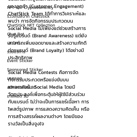
ของลูกค้า (Customer Engagement) 
NFT และ Cryptocurrency
ChatStick Team ได้ทำการวิเคราะห์และ
รีวิวเกมส์จาก ChatStick
พบว่า การจัดกิจกรรมประกวดบน 
ChatStick NFT Collection
Social Media ไม่เพียงแต่ช่วยสร้างการ
Chat Bot
รับรู้แบรนด์ (Brand Awareness) แต่ยัง
สามารถเพิ่มยอดขายและสร้างความภักดี
เวบไซต์
ต่อแบรนด์ (Brand Loyalty) ได้อย่างมี
รวมบริการ
ประสิทธิภาพ
Event Sticker
Sponsored Sticker
Social Media Contests คือการจัด
มาสคอต
กิจกรรมประกวดหรือแข่งขันบน
แพลตฟอร์ม Social Media โดยมี
สติกเกอร์ไลน์ 3D
วัตถุประสงค์เพื่อกระตุ้นให้ผู้ใช้มีส่วนร่วม
มาสคอต 3D
กับแบรนด์ ไม่ว่าจะเป็นการแชร์เนื้อหา การ
โพสต์รูปภาพ การแสดงความคิดเห็น หรือ
การสร้างสรรค์ผลงานต่างๆ โดยมีของ
รางวัลเป็นสิ่งจูงใจ