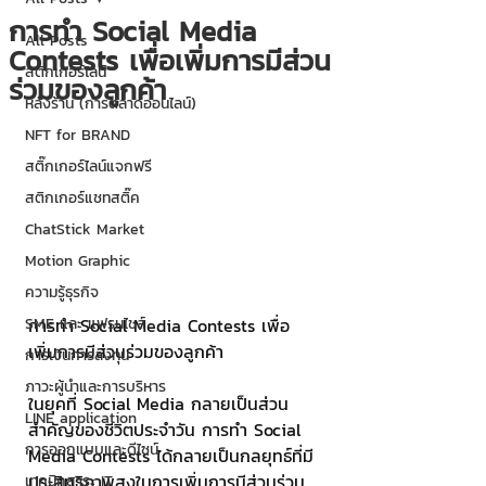
การทำ Social Media
All Posts
Contests เพื่อเพิ่มการมีส่วน
สติกเกอร์ไลน์
ร่วมของลูกค้า
หลังร้าน (การตลาดออนไลน์)
NFT for BRAND
สติ๊กเกอร์ไลน์แจกฟรี
สติกเกอร์แชทสติ๊ค
ChatStick Market
Motion Graphic
ความรู้ธุรกิจ
SME และ แฟรนไชส์
การทำ Social Media Contests เพื่อ
เพิ่มการมีส่วนร่วมของลูกค้า
การเงินการลงทุน
ภาวะผู้นำและการบริหาร
ในยุคที่ Social Media กลายเป็นส่วน
LINE application
สำคัญของชีวิตประจำวัน การทำ Social 
การออกแบบและดีไซน์
Media Contests ได้กลายเป็นกลยุทธ์ที่มี
ประสิทธิภาพสูงในการเพิ่มการมีส่วนร่วม
เทคนิคสาระ IT