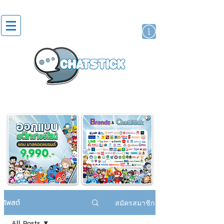
สติกเกอร์ไลน์
นักแสดงศิลปิน
แบรนด์
โพสต์
สมัครสมาชิก
All Posts