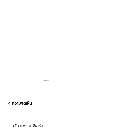
4 ความคิดเห็น
หัวใจการตลาด 🚀
การทำ Social Med
เขียนความคิดเห็น…