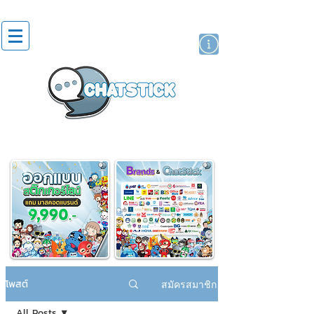
สติกเกอร์ไลน์
นักแสดงศิลปิน
แบรนด์
โพสต์
สมัครสมาชิก
All Posts