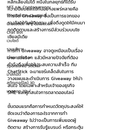
หลีกเลี่ยงไม่ได้ หนึ่งในกลยุทธ์ที่ได้รับ
NFT และ Cryptocurrency
ความนิยมและใช้กันอย่างแพร่หลายคือ
การจัด Giveaway ซึ่งเป็นการแจกของ
รีวิวเกมส์จาก ChatStick
รางวัลให้กับผู้ติดตาม เพื่อดึงดูดให้มีคนมา
ChatStick NFT Collection
กดติดตามและสร้างการมีส่วนร่วมบนโซ
Chat Bot
เชียลมีเดีย
เวบไซต์
รวมบริการ
การทำ Giveaway อาจดูเหมือนเป็นเรื่อง
ง่าย แต่จริงๆ แล้วมีหลายปัจจัยที่ต้อง
Event Sticker
คำนึงถึงเพื่อให้ประสบความสำเร็จ ทีม 
Sponsored Sticker
ChatStick จะมาแชร์เคล็ดลับในการ
มาสคอต
วางแผนและดำเนินการ Giveaway ให้น่า
สติกเกอร์ไลน์ 3D
สนใจ โดยเฉพาะสำหรับเจ้าของธุรกิจ 
มาสคอต 3D
SME และผู้ที่สนใจการตลาดออนไลน์
ขั้นตอนแรกคือการกำหนดวัตถุประสงค์ให้
ชัดเจนว่าต้องการอะไรจากการทำ 
Giveaway ไม่ว่าจะเป็นการเพิ่มยอดผู้
ติดตาม สร้างการรับรู้แบรนด์ หรือกระตุ้น