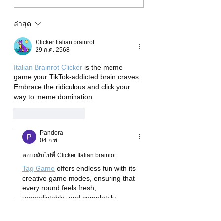
Quizzes เพื่อเพิ่มก
ส่วนร่วมของลูกค้า
ล่าสุด
Clicker Italian brainrot
29 ก.ค. 2568
Italian Brainrot Clicker
 is the meme 
game your TikTok-addicted brain craves. 
Embrace the ridiculous and click your 
way to meme domination.
ถูกใจ
ตอบกลับ
Pandora
04 ก.พ.
ตอบกลับไปที่
Clicker Italian brainrot
Tag Game
 offers endless fun with its 
creative game modes, ensuring that 
every round feels fresh, 
unpredictable, and completely 
different from the last.