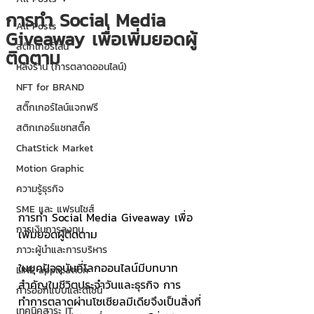
การทำ Social Media
All Posts
Giveaway เพื่อเพิ่มยอดผู้
สติกเกอร์ไลน์
ติดตาม
หลังร้าน (การตลาดออนไลน์)
NFT for BRAND
สติ๊กเกอร์ไลน์แจกฟรี
สติกเกอร์แชทสติ๊ค
ChatStick Market
Motion Graphic
ความรู้ธุรกิจ
SME และ แฟรนไชส์
การทำ Social Media Giveaway เพื่อ
การเงินการลงทุน
เพิ่มยอดผู้ติดตาม
ภาวะผู้นำและการบริหาร
ในยุคปัจจุบันที่โลกออนไลน์มีบทบาท
LINE application
สำคัญในชีวิตประจำวันและธุรกิจ การ
การออกแบบและดีไซน์
ทำการตลาดผ่านโซเชียลมีเดียจึงเป็นสิ่งที่
เทคนิคสาระ IT