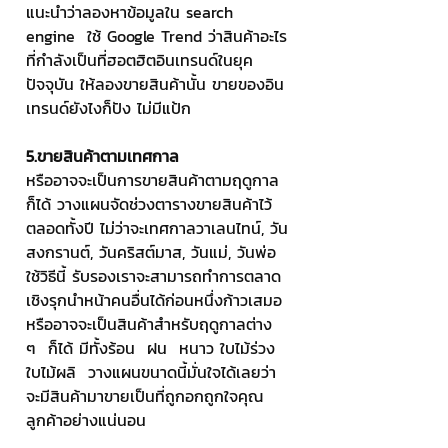
แนะนำว่าลองหาข้อมูลใน search 
engine  ใช้ Google Trend ว่าสินค้าอะไร
ที่กำลังเป็นที่ฮอตฮิตอินเทรนด์ในยุค
ปัจจุบัน ให้ลองขายสินค้านั้น ขายของอิน
เทรนด์ยังไงก็ปัง ไม่มีแป้ก
5.ขายสินค้าตามเทศกาล
หรืออาจจะเป็นการขายสินค้าตามฤดูกาล
ก็ได้ วางแผนจัดช่วงตารางขายสินค้าไว้
ตลอดทั้งปี ไม่ว่าจะเทศกาลวาเลนไทน์, วัน
สงกรานต์, วันคริสต์มาส, วันแม่, วันพ่อ  
ใช้วิธีนี้ รับรองเราจะสามารถทำการตลาด
เชิงรุกนำหน้าคนอื่นได้ก่อนหนึ่งก้าวเสมอ 
หรืออาจจะเป็นสินค้าสำหรับฤดูกาลต่าง 
ๆ  ก็ได้ มีทั้งร้อน  ฝน  หนาว ใบไม้ร่วง 
ใบไม้ผลิ  วางแผนขนาดนี้มั่นใจได้เลยว่า 
จะมีสินค้ามาขายเป็นที่ถูกอกถูกใจคุณ
ลูกค้าอย่างแน่นอน