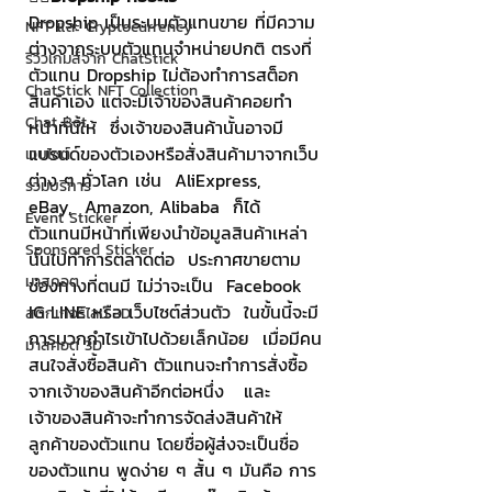
Dropship เป็นระบบตัวแทนขาย ที่มีความ
NFT และ Cryptocurrency
ต่างจากระบบตัวแทนจำหน่ายปกติ ตรงที่
รีวิวเกมส์จาก ChatStick
ตัวแทน Dropship ไม่ต้องทำการสต็อก
ChatStick NFT Collection
สินค้าเอง แต่จะมีเจ้าของสินค้าคอยทำ
Chat Bot
หน้าที่นี้ให้  ซึ่งเจ้าของสินค้านั้นอาจมี
แบรนด์ของตัวเองหรือสั่งสินค้ามาจากเว็บ
เวบไซต์
ต่าง ๆ ทั่วโลก เช่น  AliExpress,  
รวมบริการ
eBay,  Amazon, Alibaba  ก็ได้   
Event Sticker
ตัวแทนมีหน้าที่เพียงนำข้อมูลสินค้าเหล่า
Sponsored Sticker
นั้นไปทำการตลาดต่อ  ประกาศขายตาม
มาสคอต
ช่องทางที่ตนมี ไม่ว่าจะเป็น  Facebook 
IG LINE หรือ เว็บไซต์ส่วนตัว  ในขั้นนี้จะมี
สติกเกอร์ไลน์ 3D
การบวกกำไรเข้าไปด้วยเล็กน้อย  เมื่อมีคน
มาสคอต 3D
สนใจสั่งซื้อสินค้า ตัวแทนจะทำการสั่งซื้อ
จากเจ้าของสินค้าอีกต่อหนึ่ง   และ
เจ้าของสินค้าจะทำการจัดส่งสินค้าให้
ลูกค้าของตัวแทน โดยชื่อผู้ส่งจะเป็นชื่อ
ของตัวแทน พูดง่าย ๆ สั้น ๆ มันคือ การ