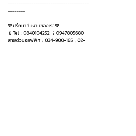
--------------------------------------
--------
💙ปรึกษาทีมงานของเรา💙
📱Tel : 0840104252 📱0947805680
สายด่วนออฟฟิศ : 034-900-165 , 02-
297-0811 (จันทร์-ศุกร์)
📨 Inbox : 
http://m.me/ChatStick.TH
┏━━━━━━━━━┓
📲 LINE: @chatstick
┗━━━━━━━━━┛
หรือคลิ๊ก 
https://goo.gl/KuzCpM
🎉รายละเอียดที่ 
http://www.chatstickmarket.com/lan
gran
🎉ชมผลงานเราได้ที่ 
https://www.chatstickmarket.com/po
rtfolio
แท็ก: