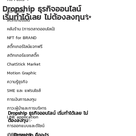
Dropship ธุรกิจออนไลน์
All Posts
เริ่มทำได้เลย ไม่ต้องลงทุน✨
สติกเกอร์ไลน์
หลังร้าน (การตลาดออนไลน์)
NFT for BRAND
สติ๊กเกอร์ไลน์แจกฟรี
สติกเกอร์แชทสติ๊ค
ChatStick Market
Motion Graphic
ความรู้ธุรกิจ
SME และ แฟรนไชส์
การเงินการลงทุน
ภาวะผู้นำและการบริหาร
Dropship ธุรกิจออนไลน์ เริ่มทำได้เลย ไม่
LINE application
ต้องลงทุน
✨
การออกแบบและดีไซน์
👉🏻
Dropship คืออะไร 
เทคนิคสาระ IT