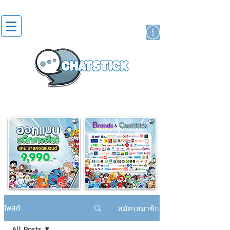
สติกเกอร์ไลน์
นักแสดงศิลปิน
แบรนด์
โพสต์
สมัครสมาชิก
All Posts