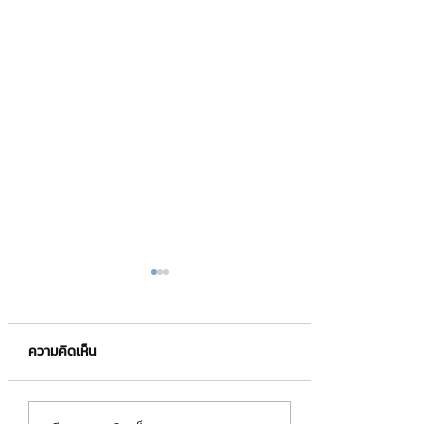
ความคิดเห็น
กลยุทธ์การลงทุนในหุ้น
การลงทุนในธุรกิจ 
เขียนความคิดเห็น…