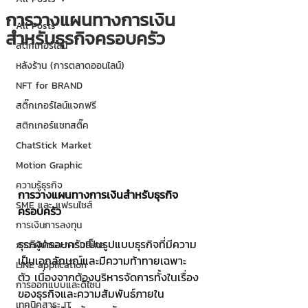
การวางแผนทางการเงิน
All Posts
สำหรับธุรกิจครอบครัว
สติกเกอร์ไลน์
หลังร้าน (การตลาดออนไลน์)
NFT for BRAND
สติ๊กเกอร์ไลน์แจกฟรี
สติกเกอร์แชทสติ๊ค
ChatStick Market
Motion Graphic
ความรู้ธุรกิจ
การวางแผนทางการเงินสำหรับธุรกิจ
SME และ แฟรนไชส์
ครอบครัว
การเงินการลงทุน
ธุรกิจครอบครัวเป็นรูปแบบธุรกิจที่มีความ
ภาวะผู้นำและการบริหาร
เป็นเอกลักษณ์และมีความท้าทายเฉพาะ
LINE application
ตัว เนื่องจากต้องบริหารจัดการทั้งในเรื่อง
การออกแบบและดีไซน์
ของธุรกิจและความสัมพันธ์ภายใน
เทคนิคสาระ IT