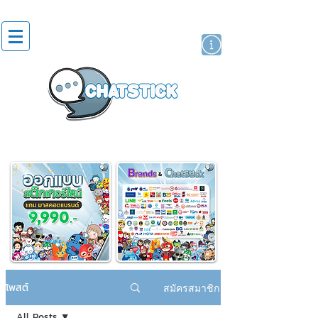
สติกเกอร์ไลน์
นักแสดงศิลปิน
แบรนด์
โพสต์
สมัครสมาชิก
All Posts