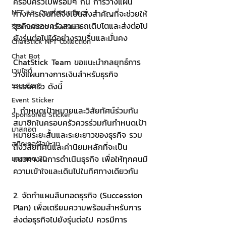
ครอบครัวไปพร้อมๆ กัน การวางแผน
NFT และ Cryptocurrency
ทางการเงินที่ดีจึงเป็นสิ่งสำคัญที่จะช่วยให้
ธุรกิจครอบครัวสามารถเติบโตและส่งต่อไป
รีวิวเกมส์จาก ChatStick
ยังรุ่นต่อไปได้อย่างราบรื่นและมั่นคง
ChatStick NFT Collection
Chat Bot
ChatStick Team ขอแนะนำกลยุทธ์การ
เวบไซต์
วางแผนทางการเงินสำหรับธุรกิจ
รวมบริการ
ครอบครัว ดังนี้
Event Sticker
1. กำหนดเป้าหมายและวิสัยทัศน์ร่วมกัน 
Sponsored Sticker
สมาชิกในครอบครัวควรร่วมกันกำหนดเป้า
มาสคอต
หมายระยะสั้นและระยะยาวของธุรกิจ รวม
สติกเกอร์ไลน์ 3D
ถึงวิสัยทัศน์และค่านิยมหลักที่จะเป็น
แนวทางในการดำเนินธุรกิจ เพื่อให้ทุกคนมี
มาสคอต 3D
ความเข้าใจและเดินไปในทิศทางเดียวกัน
2. จัดทำแผนสืบทอดธุรกิจ (Succession 
Plan) เพื่อเตรียมความพร้อมสำหรับการ
ส่งต่อธุรกิจไปยังรุ่นต่อไป ควรมีการ