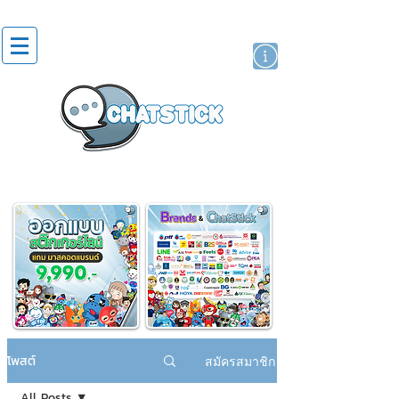
สติกเกอร์ไลน์
นักแสดงศิลปิน
แบรนด์
โพสต์
สมัครสมาชิก
All Posts