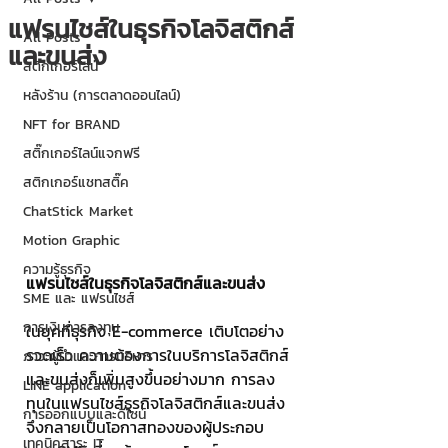
แฟรนไชส์ในธุรกิจโลจิสติกส์
All Posts
และขนส่ง
สติกเกอร์ไลน์
หลังร้าน (การตลาดออนไลน์)
NFT for BRAND
สติ๊กเกอร์ไลน์แจกฟรี
สติกเกอร์แชทสติ๊ค
ChatStick Market
Motion Graphic
ความรู้ธุรกิจ
แฟรนไชส์ในธุรกิจโลจิสติกส์และขนส่ง
SME และ แฟรนไชส์
การเงินการลงทุน
ในยุคที่ธุรกิจ E-commerce เติบโตอย่าง
รวดเร็ว ความต้องการในบริการโลจิสติกส์
ภาวะผู้นำและการบริหาร
และขนส่งก็เพิ่มสูงขึ้นอย่างมาก การลง
LINE application
ทุนในแฟรนไชส์ธุรกิจโลจิสติกส์และขนส่ง 
การออกแบบและดีไซน์
จึงกลายเป็นโอกาสทองของผู้ประกอบ
เทคนิคสาระ IT