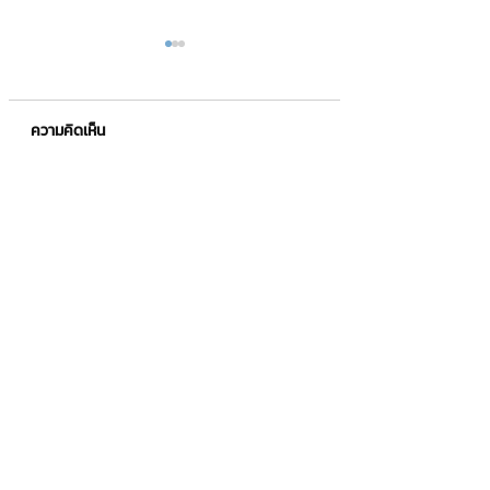
ความคิดเห็น
การใช้เทคโนโลยี AI ในการ
สอนทำอาหารและข
เขียนความคิดเห็น…
พัฒนาธุรกิจ SME
ออนไลน์ แชร์เมนูเด็
อบผ่านโลกออนไลน์