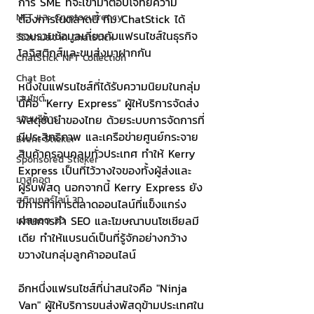
การ SME ที่จะเข้ามาตอบโจทย์ความ
NFT และ Cryptocurrency
ต้องการในตลาดนี้ ทีม ChatStick ได้
รวบรวมข้อมูลเกี่ยวกับแฟรนไชส์ในธุรกิจ
รีวิวเกมส์จาก ChatStick
โลจิสติกส์และขนส่งมาฝากกัน
ChatStick NFT Collection
Chat Bot
หนึ่งในแฟรนไชส์ที่ได้รับความนิยมในกลุ่ม
เวบไซต์
นี้คือ "Kerry Express" ผู้ให้บริการจัดส่ง
รวมบริการ
พัสดุชั้นนำของไทย ด้วยระบบการจัดการที่
มีประสิทธิภาพ และเครือข่ายศูนย์กระจาย
Event Sticker
สินค้าครอบคลุมทั่วประเทศ ทำให้ Kerry 
Sponsored Sticker
Express เป็นที่ไว้วางใจของทั้งผู้ส่งและ
มาสคอต
ผู้รับพัสดุ นอกจากนี้ Kerry Express ยัง
สติกเกอร์ไลน์ 3D
มีการทำการตลาดออนไลน์ที่แข็งแกร่ง 
ผ่านการทำ SEO และโฆษณาบนโซเชียลมี
มาสคอต 3D
เดีย ทำให้แบรนด์เป็นที่รู้จักอย่างกว้าง
ขวางในกลุ่มลูกค้าออนไลน์
อีกหนึ่งแฟรนไชส์ที่น่าสนใจคือ "Ninja 
Van" ผู้ให้บริการขนส่งพัสดุข้ามประเทศใน