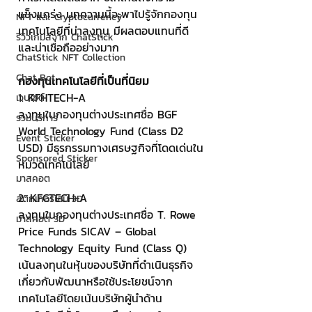
แข็งแกร่ง บทความนี้จะพาไปรู้จักกองทุน
NFT และ Cryptocurrency
เทคโนโลยีที่น่าลงทุน มีผลตอบแทนที่ดี 
รีวิวเกมส์จาก ChatStick
และน่าเชื่อถืออย่างมาก 
ChatStick NFT Collection
Chat Bot
กองทุนเทคโนโลยีที่เป็นที่นิยม
1. KFHTECH-A
เวบไซต์
ลงทุนในกองทุนต่างประเทศชื่อ BGF 
รวมบริการ
World Technology Fund (Class D2 
Event Sticker
USD) มีธุรกรรมทางเศรษฐกิจที่โดดเด่นใน
Sponsored Sticker
หมวดเทคโนโลยี 
มาสคอต
2. KFGTECH-A
สติกเกอร์ไลน์ 3D
ลงทุนในกองทุนต่างประเทศชื่อ T. Rowe 
มาสคอต 3D
Price Funds SICAV – Global 
Technology Equity Fund (Class Q) 
เน้นลงทุนในหุ้นของบริษัทที่ดำเนินธุรกิจ
เกี่ยวกับพัฒนาหรือใช้ประโยชน์จาก
เทคโนโลยีโดยเน้นบริษัทผู้นำด้าน