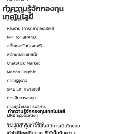
ทำความรู้จักกองทุน
All Posts
เทคโนโลยี
สติกเกอร์ไลน์
หลังร้าน (การตลาดออนไลน์)
NFT for BRAND
สติ๊กเกอร์ไลน์แจกฟรี
สติกเกอร์แชทสติ๊ค
ChatStick Market
Motion Graphic
ความรู้ธุรกิจ
SME และ แฟรนไชส์
การเงินการลงทุน
ภาวะผู้นำและการบริหาร
ทำความรู้จักกองทุนเทคโนโลยี
LINE application
การออกแบบและดีไซน์
ปัจจุบัน หุ้นเทคโนโลยีมีการเติบโตของ
กำไรที่โดดเด่นมาก ชี้ให้เห็นถึงความ
เทคนิคสาระ IT