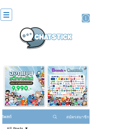
สติกเกอร์ไลน์
นักแสดงศิลปิน
แบรนด์
โพสต์
สมัครสมาชิก
All Posts