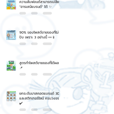
ความลับฟอนต์สามารถเปลี่ยน
“อารมณ์แบรนด์” ได้ ✨
90% ของโพสต์ขายของที่ไม่
ปัง เพราะ 3 อย่างนี้ 👀📱
สูตรทำโพสต์ขายของที่ได้ผล
📌
ยกระดับมาสคอตแบรนด์ 3D
และสติกเกอร์ไลน์ ครบวงจร
✔️