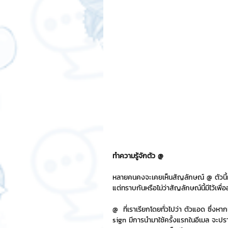
สติกเกอร์แชทสติ๊ค
ChatStic
Motion Graphic
ความรู้ธุรกิจ
การเงินการลงทุน
ภาวะผู้นำแล
LINE application
การออกแบบ
ทำความรู้จักตัว @
เทคนิคสาระ IT
NFT และ Cryp
หลายคนคงจะเคยเห็นสัญลักษณ์ @ ตัวนี้ผ่
แต่ทราบกันหรือไม่ว่าสัญลักษณ์นี้มีไว้เ
@  ที่เราเรียกโดยทั่วไปว่า ตัวแอด ซึ่ง
รีวิวเกมส์จาก ChatStick
Cha
sign มีการนำมาใช้ครั้งแรกในอีเมล จะปรา