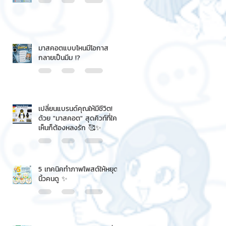
มาสคอตแบบไหนมีโอกาส
กลายเป็นมีม !?
เปลี่ยนแบรนด์คุณให้มีชีวิต!
ด้วย "มาสคอต" สุดคิวท์ที่ใคร
เห็นก็ต้องหลงรัก 🥰✨
5 เทคนิคทำภาพโพสต์ให้หยุด
นิ้วคนดู ✨