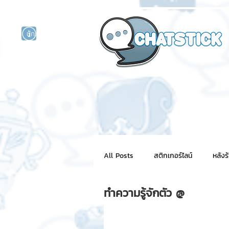
นักแสดงศิลปิน
รนด์
ร์ไลน์
All Posts
สติกเกอร์ไลน์
หลังร
ทำความรู้จักตัว @
NFT for BRAND
สติ๊กเกอร์ไ