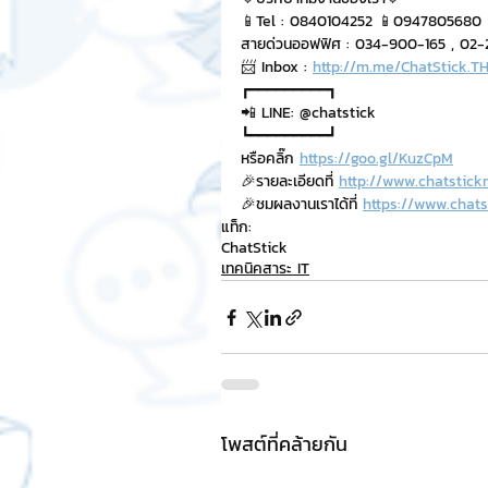
📱Tel : 0840104252 📱0947805680
สายด่วนออฟฟิศ : 034-900-165 , 02-29
📨 Inbox : 
http://m.me/ChatStick.T
┏━━━━━━━━━┓
📲 LINE: @chatstick
┗━━━━━━━━━┛
หรือคลิ๊ก 
https://goo.gl/KuzCpM
🎉รายละเอียดที่ 
http://www.chatstick
🎉ชมผลงานเราได้ที่ 
https://www.chats
แท็ก:
ChatStick
เทคนิคสาระ IT
โพสต์ที่คล้ายกัน