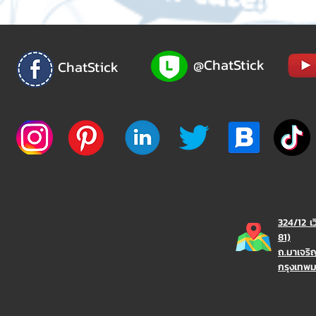
@ChatStick
ChatStick
324/12 เ
81)
ถ.มาเจร
กรุงเทพ