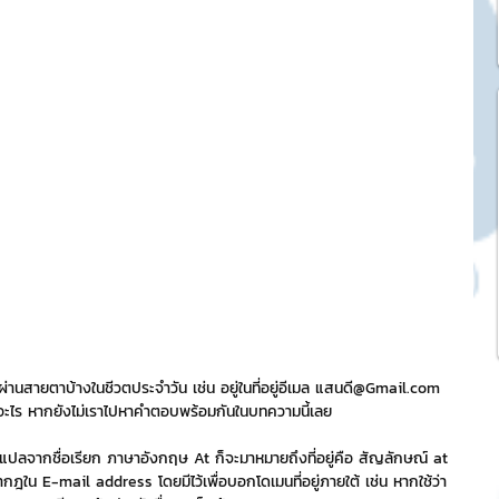
k Market
SME และ แฟรนไชส์
ะการบริหาร
และดีไซน์
tocurrency
านสายตาบ้างในชีวตประจำวัน เช่น อยู่ในที่อยู่อีเมล แสนดี@Gmail.com 
พื่ออะไร หากยังไม่เราไปหาคำตอบพร้อมกันในบทความนี้เลย
หากแปลจากชื่อเรียก ภาษาอังกฤษ At ก็จะมาหมายถึงที่อยู่คือ สัญลักษณ์ at 
tStick NFT Collection
กฎใน E-mail address โดยมีไว้เพื่อบอกโดเมนที่อยู่ภายใต้ เช่น หากใช้ว่า 