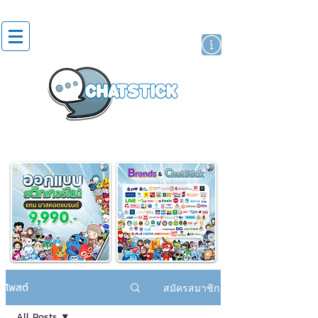
สติกเกอร์ไลน์
นักแสดงศิลปิน
แบรนด์
โพสต์
สมัครสมาชิก
All Posts