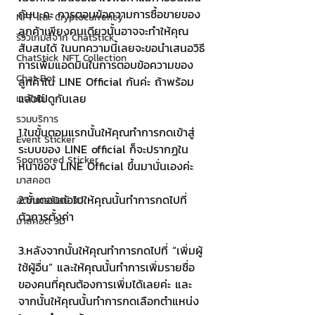
กันนะคะ การตอบข้อความการซื้อขายของ
NFT และ Cryptocurrency
ลูกค้าเพียงคนเดียวนั้นอาจจะทำให้คุณ
รีวิวเกมส์จาก ChatStick
สับสนได้ ในบทความนี้เลยจะขอนำเสนอวิธี
ChatStick NFT Collection
การเพิ่มแอดมินในการตอบข้อความของ
Chat Bot
ลูกค้าใน LINE Official กันค่ะ ถ้าพร้อม
แล้วไปดูกันเลย
เวบไซต์
รวมบริการ
1.ในขั้นตอนแรกนั้นให้คุณทำการกดเข้าสู่
Event Sticker
ระบบของ LINE official ก็จะปรากฏใน
Sponsored Sticker
หน้าของ LINE Official ขึ้นมานั่นเองค่ะ
มาสคอต
2.ขั้นตอนต่อไปให้คุณนั้นทำการกดไปที่
สติกเกอร์ไลน์ 3D
ตัวการตั้งค่า
มาสคอต 3D
3.หลังจากนั้นให้คุณทำการกดไปที่ “เพิ่มผู้
ใช้ผู้อื่น” และให้คุณนั้นทำการเพิ่มรายชื่อ
ของคนที่คุณต้องการเพิ่มได้เลยค่ะ และ
จากนั้นให้คุณนั้นทำการกดเลือกตำแหน่ง