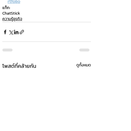
rtfolio
แท็ก:
ChatStick
ความรู้ธุรกิจ
โพสต์ที่คล้ายกัน
ดูทั้งหมด