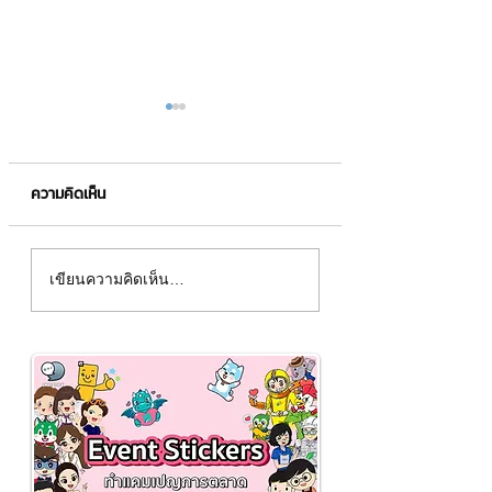
ความคิดเห็น
รู้เกี่ยวกับโฆษณาบน
เทคนิคขายของดี ลู
เขียนความคิดเห็น…
YouTube
แน่น