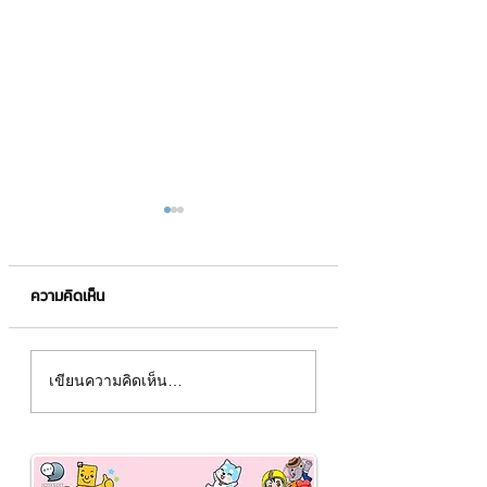
ความคิดเห็น
หัวใจการตลาด 🚀
การทำ Social Med
เขียนความคิดเห็น…
Quizzes เพื่อเพิ่มก
ส่วนร่วมของลูกค้า