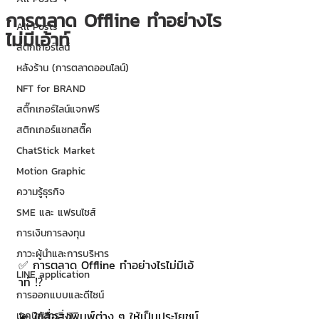
การตลาด Offline ทำอย่างไร
All Posts
ไม่มีเอ้าท์
สติกเกอร์ไลน์
หลังร้าน (การตลาดออนไลน์)
NFT for BRAND
สติ๊กเกอร์ไลน์แจกฟรี
สติกเกอร์แชทสติ๊ค
ChatStick Market
Motion Graphic
ความรู้ธุรกิจ
SME และ แฟรนไชส์
การเงินการลงทุน
ภาวะผู้นำและการบริหาร
✅ การตลาด Offline ทำอย่างไรไม่มีเอ้
LINE application
าท์ ⁉️
การออกแบบและดีไซน์
💫 ใช้สื่อสิ่งพิมพ์ต่าง ๆ ให้เป็นประโยชน์ 
เทคนิคสาระ IT