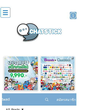
สติกเกอร์ไลน์
นักแสดงศิลปิน
แบรนด์
โพสต์
สมัครสมาชิก
All Posts