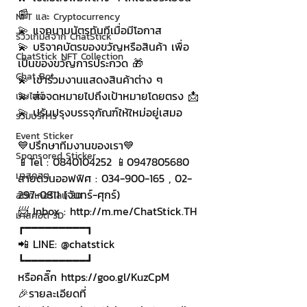
📰
NFT และ Cryptocurrency
💫 แจกนามบัตรทันทีเมื่อมีโอกาส
รีวิวเกมส์จาก ChatStick
💫 บริจาคบัตรของขวัญหรือสินค้า เพื่อ
ChatStick NFT Collection
เป็นของขวัญการประกวด 🎁
Chat Bot
💫 เข้าร่วมงานแสดงสินค้าต่าง ๆ 
💫 ส่งจดหมายไปถึงเป้าหมายโดยตรง 📩
เวบไซต์
💫 ปรับปรุงบรรจุภัณฑ์ให้ใหม่อยู่เสมอ 
รวมบริการ
Event Sticker
💙ปรึกษาทีมงานของเรา💙
Sponsored Sticker
📱Tel : 0840104252 📱0947805680
มาสคอต
สายด่วนออฟฟิศ : 034-900-165 , 02-
297-0811 (จันทร์-ศุกร์)
สติกเกอร์ไลน์ 3D
📨 Inbox : http://m.me/ChatStick.TH
มาสคอต 3D
┏━━━━━━━━━┓
📲 LINE: @chatstick
┗━━━━━━━━━┛
หรือคลิ๊ก https://goo.gl/KuzCpM
🎉รายละเอียดที่ 