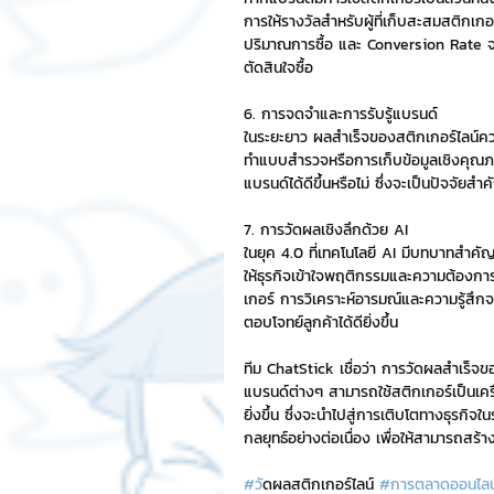
การให้รางวัลสำหรับผู้ที่เก็บสะสมสติกเก
ปริมาณการซื้อ และ Conversion Rate จะ
ตัดสินใจซื้อ
6. การจดจำและการรับรู้แบรนด์
ในระยะยาว ผลสำเร็จของสติกเกอร์ไลน์คว
ทำแบบสำรวจหรือการเก็บข้อมูลเชิงคุณภาพจ
แบรนด์ได้ดีขึ้นหรือไม่ ซึ่งจะเป็นปัจจั
7. การวัดผลเชิงลึกด้วย AI 
ในยุค 4.0 ที่เทคโนโลยี AI มีบทบาทสำคัญ 
ให้ธุรกิจเข้าใจพฤติกรรมและความต้องการขอ
เกอร์ การวิเคราะห์อารมณ์และความรู้สึกจ
ตอบโจทย์ลูกค้าได้ดียิ่งขึ้น
ทีม ChatStick เชื่อว่า การวัดผลสำเร็จข
แบรนด์ต่างๆ สามารถใช้สติกเกอร์เป็นเค
ยิ่งขึ้น ซึ่งจะนำไปสู่การเติบโตทางธุรก
กลยุทธ์อย่างต่อเนื่อง เพื่อให้สามารถสร้า
#ว
ัดผลสติกเกอร์ไลน์ 
#การตลาดออนไล