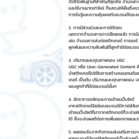
ตัวชี้วัดพื้นฐานที่สำคัญที่สุดคือ จำนว
และใช้งานมากเท่าไหร่ ก็แสดงให้เห็นถึงค
การรับรู้และความคุ้นเคยกับแบรนด์ในระย
Chat Bot
เวบไซต์
รวมบ
2. การมีส่วนร่วมและการโต้ตอบ
นอกจากจำนวนการดาวน์โหลดแล้ว การมีส่วนร
Sponsored Sticker
มาสคอ
เช่น จำนวนการส่งต่อสติกเกอร์ การแชร์ ห
ผูกพันและความสัมพันธ์ที่ลูกค้ามีต่อแบรนด
3. ปริมาณและคุณภาพของ UGC
มาสคอต 3D
UGC หรือ User-Generated Content คือเนื
นำสติกเกอร์ไปใช้ในการสร้างคอนเทนต์ของ
เกอร์ เป็นต้น ปริมาณและคุณภาพของ UGC
ของลูกค้าที่มีต่อแบรนด์นั้นๆ 
4. อัตราการคลิกและการเข้าชมเว็บไซต์
หากสติกเกอร์ไลน์ของแบรนด์มีการใส่ลิงก
เข้าชมเว็บไซต์ที่มาจากสติกเกอร์ก็จะช่
ได้ ซึ่งจะส่งผลดีต่อการเพิ่มยอดขายและรา
5. ผลตอบรับจากกิจกรรมส่งเสริมการข
หากแบรนด์มีการใช้สติกเกอร์เป็นส่วนหนึ่