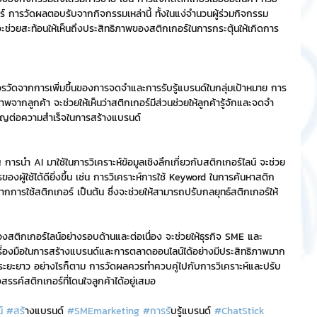
อร์ การวัดผลตอบรับจากกิจกรรมเหล่านี้ ทั้งในแง่จำนวนผู้ร่วมกิจกรรม 
ช่วยสะท้อนให้เห็นถึงประสิทธิภาพของสติกเกอร์ในการกระตุ้นให้เกิดการ
รวัดจากการเพิ่มขึ้นของการจดจำและการรับรู้แบรนด์ในกลุ่มเป้าหมาย การ
ากลูกค้า จะช่วยให้เห็นว่าสติกเกอร์มีส่วนช่วยให้ลูกค้ารู้จักและจดจำ
ยสำคัญต่อความสำเร็จในการสร้างแบรนด์
การนำ AI มาใช้ในการวิเคราะห์ข้อมูลเชิงลึกเกี่ยวกับสติกเกอร์ไลน์ จะช่วย
งผู้ใช้ได้ดียิ่งขึ้น เช่น การวิเคราะห์การใช้ Keyword ในการค้นหาสติก
ากการใช้สติกเกอร์ เป็นต้น ซึ่งจะช่วยให้สามารถปรับกลยุทธ์สติกเกอร์ให้
องสติกเกอร์ไลน์อย่างรอบด้านและต่อเนื่อง จะช่วยให้ธุรกิจ SME และ
รื่องมือในการสร้างแบรนด์และการตลาดออนไลน์ได้อย่างมีประสิทธิภาพมาก
ิจในระยะยาว อย่างไรก็ตาม การวัดผลควรทำควบคู่ไปกับการวิเคราะห์และปรับ
งสรรค์สติกเกอร์ที่โดนใจลูกค้าได้อยู่เสมอ
น
์ 
#สร
้างแบรนด์ 
#SMEmarketing
#การร
ับรู้แบรนด์ 
#ChatStick