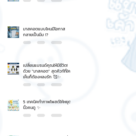
มาสคอตแบบไหนมีโอกาส
กลายเป็นมีม !?
เปลี่ยนแบรนด์คุณให้มีชีวิต!
ด้วย "มาสคอต" สุดคิวท์ที่ใคร
เห็นก็ต้องหลงรัก 🥰✨
5 เทคนิคทำภาพโพสต์ให้หยุด
นิ้วคนดู ✨