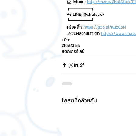
📨 Inbox : 
http://m.me/ChatStick.T
┏━━━━━━━━━┓
📲 LINE: @chatstick
┗━━━━━━━━━┛
หรือคลิ๊ก 
https://goo.gl/KuzCpM
🎉ชมผลงานเราได้ที่ 
https://www.chat
แท็ก:
ChatStick
สติกเกอร์ไลน์
โพสต์ที่คล้ายกัน