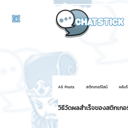
นักแสดงศิลปิน
รนด์
ร์ไลน์
All Posts
สติกเกอร์ไลน์
หลังร
วิธีวัดผลสำเร็จของสติกเกอร
NFT for BRAND
สติ๊กเกอร์ไ