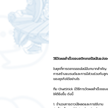
สติกเกอร์แชทสติ๊ค
ChatStic
Motion Graphic
ความรู้ธุรกิจ
การเงินการลงทุน
ภาวะผู้นำแล
วิธีวัดผลสำเร็จของสติกเกอร์ไลน์ในแง่ขอ
LINE application
การออกแบบ
ในยุคที่การตลาดออนไลน์มีบทบาทสำคัญ การ
การสร้างแบรนด์และการมีส่วนร่วมกับลูก
ของธุรกิจได้อย่างไร
เทคนิคสาระ IT
NFT และ Cryp
ทีม ChatStick มีวิธีการวัดผลสำเร็จของส
ให้ดียิ่งขึ้น ดังนี้
รีวิวเกมส์จาก ChatStick
Cha
1. จำนวนการดาวน์โหลดและการใช้งาน