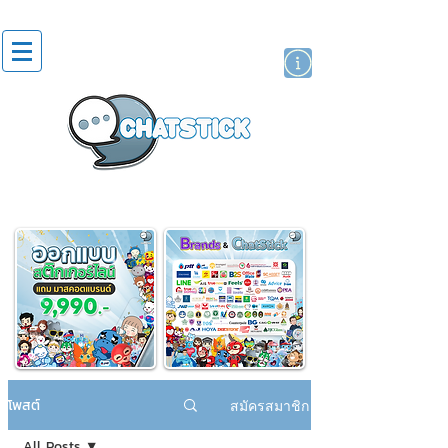
สติกเกอร์ไลน์
นักแสดงศิลปิน
แบรนด์
โพสต์
สมัครสมาชิก
All Posts