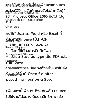
เวอร์ชันที่เก่ากว่านี้ต้องพึ่งโปรแกรมเอา 
NFT และ Cryptocurrency
แต่จะมีวิธีการบันทึกของยังไงสำหรับผู้ที่
รีวิวเกมส์จาก ChatStick
ใช้  Microsot Office 2010 ขึ้นไป ไปดู
ChatStick NFT Collection
กัน 
Chat Bot
- เปิดโปรแกรม Word หรือ Excel ที่
เวบไซต์
ต้องการจะ Save เป็น PDF 
รวมบริการ
- คลิกเมนู File > Save As 
Event Sticker
- เลือกที่ที่ต้องการบึกทึกไฟล์
Sponsored Sticker
- เปลี่ยน Save as type เป็น PDF แล้ว
มาสคอต
คลิก Save 
- หากต้องการให้แสดงตัวอย่างไฟล์หลัง 
สติกเกอร์ไลน์ 3D
Save ให้ติ้กที่ Open file after 
มาสคอต 3D
publishing ก่อนที่จะกด Save
เพียงเท่านี้เพื่อนๆ ก็จะได้ไฟล์ PDF ออก
ไปใช้งานได้อย่างเต็มประสิทธิภาพแล้ว