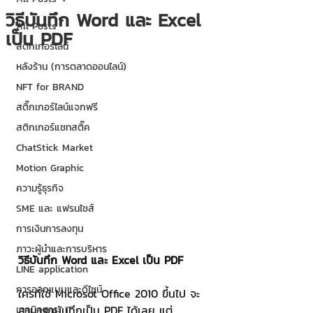
วิธีบันทึก Word และ Excel
All Posts
เป็น PDF
สติกเกอร์ไลน์
หลังร้าน (การตลาดออนไลน์)
NFT for BRAND
สติ๊กเกอร์ไลน์แจกฟรี
สติกเกอร์แชทสติ๊ค
ChatStick Market
Motion Graphic
ความรู้ธุรกิจ
SME และ แฟรนไชส์
การเงินการลงทุน
ภาวะผู้นำและการบริหาร
วิธีบันทึก Word และ Excel เป็น PDF
LINE application
การออกแบบและดีไซน์
ใครที่ใช้ Microsot Office 2010 ขึ้นไป จะ
สามารถบันทึกเป็น PDF ได้เลย แต่
เทคนิคสาระ IT