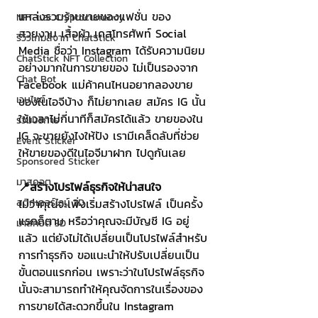
แหล่งรวมร้านขายของแฟชั่น ของ
NFT และ Cryptocurrency
สวยงาม เสื้อผ้า เคสโทรศัพท์ Social 
รีวิวเกมส์จาก ChatStick
Media ชื่อว่า Instagram ได้รับความนิยม
ChatStick NFT Collection
อย่างมากในการขายของ ไม่เป็นรองจาก 
Chat Bot
Facebook แม่ค้าคนไหนอยากลองขาย
เวบไซต์
ของในไอจีบ้าง ก็ไม่ยากเลย สมัคร IG นั้น
ใช้เวลาไม่กี่นาทีก็สมัครได้แล้ว ขายของใน 
รวมบริการ
IG จะขายยังไงให้ปัง เรามีเคล็ดลับที่ช่วย
Event Sticker
ให้ขายของดีในไอจีมาฝาก ไปดูกันเลย
Sponsored Sticker
มาสคอต
📍สร้างโปรไฟล์ธุรกิจให้น่าสนใจ
สติกเกอร์ไลน์ 3D
ไม่ว่าคุณจะเพิ่งเริ่มสร้างโปรไฟล์ เป็นครั้ง
แรกก็ตาม หรือว่าคุณจะมีบัญชี IG อยู่
มาสคอต 3D
แล้ว แต่ยังไม่ได้เปลี่ยนเป็นโปรไฟล์สำหรับ
การทำธุรกิจ ขอแนะนำให้ปรับเปลี่ยนเป็น
ขั้นตอนแรกก่อน เพราะว่าในโปรไฟล์ธุรกิจ
นั้นจะสามารถทำให้คุณจัดการในเรื่องของ
การขายได้สะดวกขึ้นใน Instagram