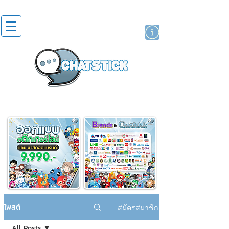
สติกเกอร์ไลน์
นักแสดงศิลปิน
แบรนด์
โพสต์
สมัครสมาชิก
All Posts