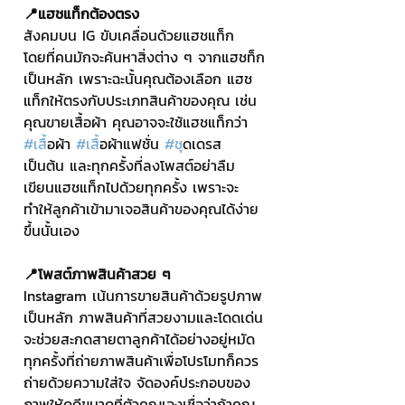
📍แฮชแท็กต้องตรง
สังคมบน IG ขับเคลื่อนด้วยแฮชแท็ก 
โดยที่คนมักจะค้นหาสิ่งต่าง ๆ จากแฮชท็ก
เป็นหลัก เพราะฉะนั้นคุณต้องเลือก แฮช
แท็กให้ตรงกับประเภทสินค้าของคุณ เช่น
คุณขายเสื้อผ้า คุณอาจจะใช้แฮชแท็กว่า 
#เส
ื้อผ้า 
#เส
ื้อผ้าแฟชั่น 
#ช
ุดเดรส 
เป็นต้น และทุกครั้งที่ลงโพสต์อย่าลืม
เขียนแฮชแท็กไปด้วยทุกครั้ง เพราะจะ
ทำให้ลูกค้าเข้ามาเจอสินค้าของคุณได้ง่าย
ขึ้นนั้นเอง
📍โพสต์ภาพสินค้าสวย ๆ
Instagram เน้นการขายสินค้าด้วยรูปภาพ
เป็นหลัก ภาพสินค้าที่สวยงามและโดดเด่น
จะช่วยสะกดสายตาลูกค้าได้อย่างอยู่หมัด 
ทุกครั้งที่ถ่ายภาพสินค้าเพื่อโปรโมทก็ควร
ถ่ายด้วยความใส่ใจ จัดองค์ประกอบของ
ภาพให้ดูดีขนาดที่ตัวคุณเองเชื่อว่าถ้าคุณ