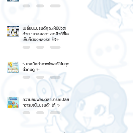
เปลี่ยนแบรนด์คุณให้มีชีวิต!
ด้วย "มาสคอต" สุดคิวท์ที่ใคร
เห็นก็ต้องหลงรัก 🥰✨
5 เทคนิคทำภาพโพสต์ให้หยุด
นิ้วคนดู ✨
ความลับฟอนต์สามารถเปลี่ยน
“อารมณ์แบรนด์” ได้ ✨