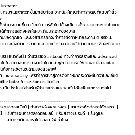
llustrator
ปรแกรมillustrator ขึ้นมาเสียก่อน จากนั้นให้คุณทำการกดไปที่แถบคำสั่ง
ริการ
Event Sticker
w 
งค่ากระดาษขึ้นมา โดยในเวอร์ชันใหม่นั้นจะมีการตั้งค่าของกระดาษในแบบ
ที่จะได้ทำการแสดงผลให้เหมาะกับประเภทของงาน
์งานของคุณได้ และยังสามารถที่จะทำการตั้งค่าหน้ากระดาษได้ หรือแม้
ต
สติกเกอร์ไลน์ 3D
นสามารถที่จะทำการกำหนดความกว้าง ความสูงได้ด้วยตนเอง ซึ่งจะมีหน่วย
อน แนวตั้งนั้น จำนวนของ artboad ที่จะทำการสร้างและ advanced 
กไปในส่วนของการทำงานในโหมดสี rgb ที่สำหรับใช้งานผ่านสื่อออนไลน์
คือการใช้งานในด้านของสิ่งพิมพ์
่า more setting เพื่อทำการเข้าสู่การตั้งค่าหน้ากระดาษที่มีความละเอียด
illustrator ในเวอร์ชันเก่าๆ อีกด้วย
้จะเป็นประโยชน์สำหรับผู้อ่านทุกท่านและพบกันได้ใหม่ในบทความต่อไป
---------------------------------------------------
ารตลาดออนไลน์ | ทำกราฟฟิคครบวงจร | สามารถติดต่อเราได้ตลอด  | 
์  | รับทำแผนการตลาดออนไลน์  | รับสร้างแบรนด์  | รับดูแล 
   สามารถติดต่อเราได้ตลอด 24 ชั่วโมง