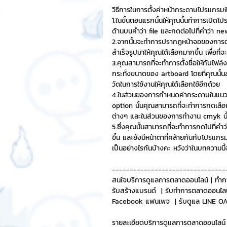
วิธีการในการตั้งค่าหน้ากระดาษโปรแกรมi
1.ในขั้นตอนแรกนั้นให้คุณนั้นทำการเปิดโ
Chat Bot
เวบไซต์
รวมบ
ด้านบนคำว่า file และกดต่อไปที่คำว่า ne
2.จากนั้นจะทำการปรากฏหน้าจอของการตั้
สำเร็จรูปมาให้คุณได้เลือกมากขึ้น เพื่อ
3.คุณสามารถที่จะทำการตั้งชื่อให้กับไฟล
Sponsored Sticker
มาสคอ
กระทั่งขนาดของ artboard โดยที่คุณนั้
วัดในการใช้งานให้คุณได้เลือกใช้อีกด้วย
4.ในส่วนของการกำหนดค่ากระดาษในแนวน
มาสคอต 3D
option นั้นคุณสามารถที่จะทำการกดเลือ
ต่างๆ และในส่วนของการทำงาน cmyk นั้น
5.ซึ่งคุณนั้นสามารถที่จะทำการกดไปที่คำว
ขึ้น และยังมีหน้าตาที่คล้ายกันกับโปรแกรม
เป็นอย่างไรกันบ้างคะ หวังว่าในบทความนี
--------------------------------
สนใจบริการดูแลการตลาดออนไลน์ | ทำก
รับสร้างแบรนด์  | รับทำการตลาดออนไลน
Facebook แฟนเพจ  | รับดูแล LINE OA 
รายละเอียดบริการดูแลการตลาดออนไลน์