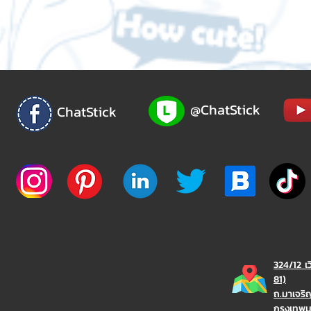
@ChatStick
ChatStick
324/12 เ
81)
ถ.มาเจร
กรุงเทพ