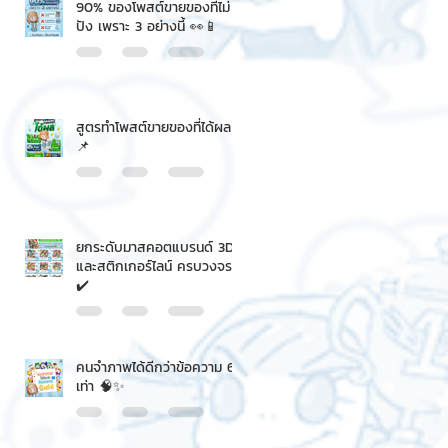
90% ของโพสต์ขายของที่ไม่
ปัง เพราะ 3 อย่างนี้ 👀📱
สูตรทำโพสต์ขายของที่ได้ผล
📌
ยกระดับมาสคอตแบรนด์ 3D
และสติกเกอร์ไลน์ ครบวงจร
✔️
คนจำภาพได้ดีกว่าข้อความ 6
เท่า 🧠✨