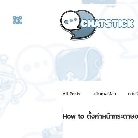
นักแสดงศิลปิน
รนด์
ร์ไลน์
All Posts
สติกเกอร์ไลน์
หลังร
How to ตั้งค่าหน้ากระดาษ
NFT for BRAND
สติ๊กเกอร์ไ