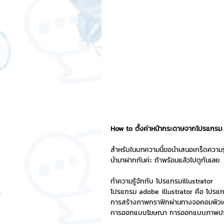
สติกเกอร์แชทสติ๊ค
ChatStic
Motion Graphic
ความรู้ธุรกิจ
การเงินการลงทุน
ภาวะผู้นำแล
LINE application
การออกแบบ
How to ตั้งค่าหน้ากระดาษจากโปรแกรม i
สำหรับในบทความนี้ขอนำเสนอเกร็ดความรู
นำมาฝากกันค่ะ ถ้าพร้อมแล้วไปดูกันเลย
เทคนิคสาระ IT
NFT และ Cryp
ทำความรู้จักกับ โปรแกรมillustrator
โปรแกรม adobe illustrator คือ โปรแ
การสร้างภาพกราฟิกผ่านทางจอคอมพิวเตอ
รีวิวเกมส์จาก ChatStick
Cha
การออกแบบโฆษณา การออกแบบภาพประกอ