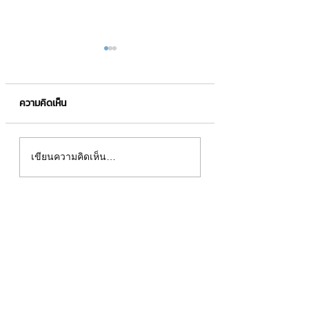
ความคิดเห็น
เกร็ดความรู้เกี่ยวกั
แนะนำการสร้างภาพ cover
เขียนความคิดเห็น…
page ให้น่าสนใจ