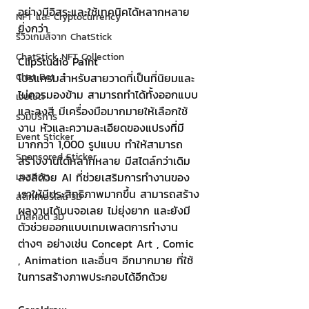
อย่างมีอิสระและใช้เทคนิคได้หลากหลาย
NFT และ Cryptocurrency
ยิ่งกว่า
รีวิวเกมส์จาก ChatStick
ChatStick NFT Collection
ClipStudio Paint
Chat Bot
โปรแกรมสำหรับสายวาดที่เป็นที่นิยมและ
ไม่ควรมองข้าม สามารถทำได้ทั้งออกแบบ
เวบไซต์
และลงสี มีเครื่องมือมากมายให้เลือกใช้
รวมบริการ
งาน หัวและความละเอียดของแปรงที่มี
Event Sticker
มากกว่า 1,000 รูปแบบ ทำให้สามารถ
Sponsored Sticker
สร้างงานได้หลากหลาย มีสไตล์กว่าเดิม 
ลงสีด้วย AI ที่ช่วยเสริมการทำงานของ
มาสคอต
เราให้มีประสิทธิภาพมากขึ้น สามารถสร้าง
สติกเกอร์ไลน์ 3D
ผลงานได้บนจอเลย ไม่ยุ่งยาก และยังมี
มาสคอต 3D
ตัวช่วยออกแบบเทมเพลตการทำงาน
ต่างๆ อย่างเช่น Concept Art , Comic 
, Animation และอื่นๆ อีกมากมาย ที่ใช้
ในการสร้างภาพประกอบได้อีกด้วย