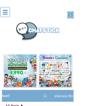
สติกเกอร์ไลน์
นักแสดงศิลปิน
แบรนด์
โพสต์
สมัครสมาชิก
All Posts