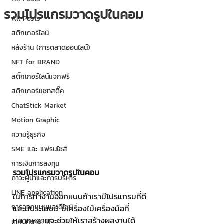
รวมโปรแกรมวาดรูปในคอม
All Posts
สติกเกอร์ไลน์
หลังร้าน (การตลาดออนไลน์)
NFT for BRAND
สติ๊กเกอร์ไลน์แจกฟรี
สติกเกอร์แชทสติ๊ค
ChatStick Market
Motion Graphic
ความรู้ธุรกิจ
SME และ แฟรนไชส์
การเงินการลงทุน
รวมโปรแกรมวาดรูปในคอม
ภาวะผู้นำและการบริหาร
LINE application
ในการทำงานออกแบบถ้าเรามีโปรแกรมที่ดี
การออกแบบและดีไซน์
และมีประโยชน์ มีเครื่องไม้เครื่องมือที่
หลากหลายจะช่วยให้เราสร้างผลงานได้
เทคนิคสาระ IT