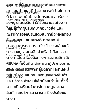
ธรรมดาที่ผู้ประกอบการธุรกิจหลายท่าน
NFT และ Cryptocurrency
อาจเคยผ่านและมีประสบการณ์บ้างไม่มาก
รีวิวเกมส์จาก ChatStick
ก็น้อย เพราะในปัจจุบันกระแสตอบรับการ
ChatStick NFT Collection
ออกบูธแสดงสินค้าได้รับความสนใจจาก
Chat Bot
กลุ่มลูกค้าผู้บริโภคมากอย่างยิ่ง และ
เพราะการออกบูธแสดงสินค้ายังให้ผลตอบ
เวบไซต์
รับและตอบแทนอย่างดีมาตลอด ผู้
รวมบริการ
ประกอบการหลายรายจึงไว้วางใจเลือกใช้
Event Sticker
การออกบูธแสดงสินค้าหรือทำกิจกรรม
Sponsored Sticker
ต่างๆ เป็นเครื่องมือทางการตลาดอีกชนิด
มาสคอต
หนึ่ง แต่ก็เป็นที่น่าสังเกตว่าผู้ประกอบการ
ส่วนใหญ่โดยเฉพาะกลุ่มตลาดและทุนใหม่
สติกเกอร์ไลน์ 3D
กลับให้ความสนใจไปออกบูธแสดงสินค้า
มาสคอต 3D
และบริการเพียงแค่เล็กน้อยเท่านั้น ทั้งที่
ความเป็นจริงแล้วการไปออกบูธแสดง
สินค้าและบริการสามารถสร้างประโยชน์
ต่างๆ