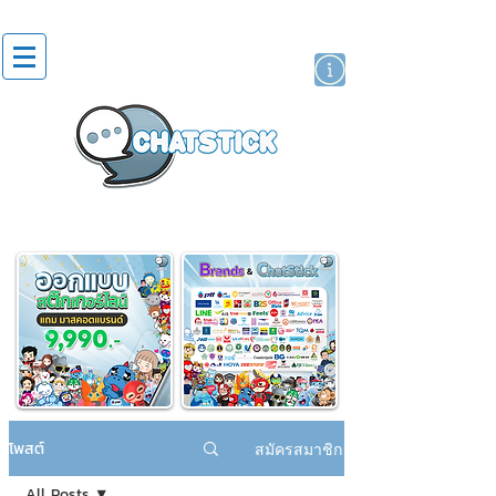
สติกเกอร์ไลน์
นักแสดงศิลปิน
แบรนด์
โพสต์
สมัครสมาชิก
All Posts