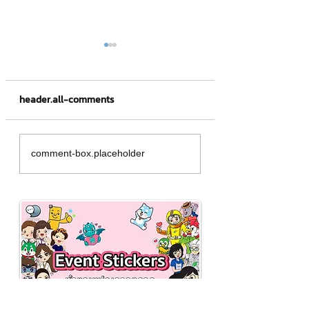
header.all-comments
การยื่น ภ.ง.ด. 50 สำคัญ
หมวดบัญชี 5 หมวดไ
comment-box.placeholder
อย่างไร❓
อะไรบ้าง