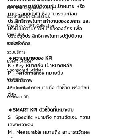
จากผลการปฎิบัติงานกับเป้าหมาย หรือ
NFT และ Cryptocurrency
มาตรฐานที่ตั้งไว้ ซึ่งสามารถสะท้อน
รีวิวเกมส์จาก ChatStick
ประสิทธิภาพในการทำงานขององค์กร และ
ChatStick NFT Collection
ประเมินความก้าวหน้าขององค์กร เพื่อ
Chat Bot
ปรับปรุงประสิทธิภาพในการปฏิบัติงาน
ขององค์กร 
เวบไซต์
รวมบริการ
🔸ความหมายของ KPI 
Event Sticker
K : Key หมายถึง เป้าหมายหลัก
Sponsored Sticker
P : Performance หมายถึง 
มาสคอต
ประสิทธิภาพ 
I :  Indicator หมายถึง ตัวชี้วัด หรือดัชนี
สติกเกอร์ไลน์ 3D
ชี้วัด 
มาสคอต 3D
🔸SMART KPI ตัวชี้วัดที่เหมาะสม
S : Specific หมายถึง ความชัดเจน ความ
เฉพาะเจาะจง 
M : Measurable หมายถึง สามารถวัดผล