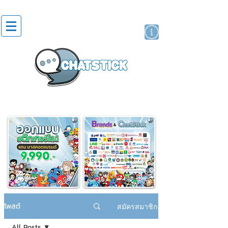
สติกเกอร์ไลน์
นักแสดงศิลปิน
แบรนด์
โพสต์
สมัครสมาชิก
All Posts