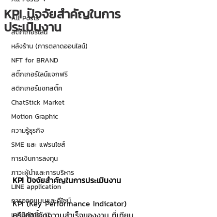
KPI ปัจจัยสำคัญในการ
All Posts
ประเมินงาน
สติกเกอร์ไลน์
หลังร้าน (การตลาดออนไลน์)
NFT for BRAND
สติ๊กเกอร์ไลน์แจกฟรี
สติกเกอร์แชทสติ๊ค
ChatStick Market
Motion Graphic
ความรู้ธุรกิจ
SME และ แฟรนไชส์
การเงินการลงทุน
ภาวะผู้นำและการบริหาร
KPI ปัจจัยสำคัญในการประเมินงาน
LINE application
การออกแบบและดีไซน์
KPI (Key Performance Indicator) 
หรือตัวชี้วัดความสำเร็จของงาน ที่เทียบ
เทคนิคสาระ IT