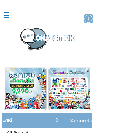
สติกเกอร์ไลน์
นักแสดงศิลปิน
แบรนด์
โพสต์
สมัครสมาชิก
All Posts