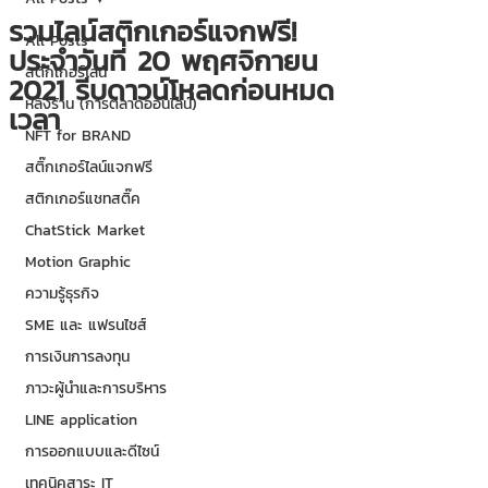
รวมไลน์สติกเกอร์แจกฟรี!
All Posts
ประจำวันที่ 20 พฤศจิกายน
สติกเกอร์ไลน์
2021 รีบดาวน์โหลดก่อนหมด
หลังร้าน (การตลาดออนไลน์)
เวลา
NFT for BRAND
สติ๊กเกอร์ไลน์แจกฟรี
สติกเกอร์แชทสติ๊ค
ChatStick Market
Motion Graphic
ความรู้ธุรกิจ
SME และ แฟรนไชส์
การเงินการลงทุน
ภาวะผู้นำและการบริหาร
LINE application
การออกแบบและดีไซน์
เทคนิคสาระ IT