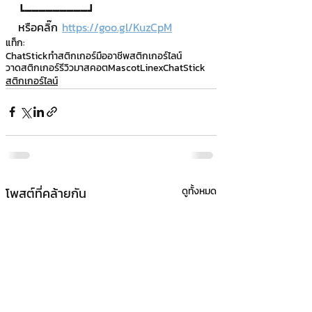
┗━━━━━━━━━┛
หรือคลิ๊ก 
https://goo.gl/KuzCpM
แท็ก:
ChatStick
ทำสติกเกอร์มืออาชีพ
สติกเกอร์ไลน์
วาดสติกเกอร์
รีวิวมาสคอต
Mascot
LinexChatStick
สติกเกอร์ไลน์
โพสต์ที่คล้ายกัน
ดูทั้งหมด