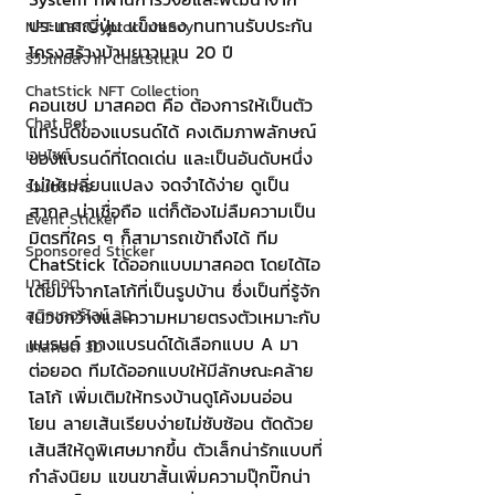
ประเทศญี่ปุ่น แข็งแรง ทนทานรับประกัน
NFT และ Cryptocurrency
โครงสร้างบ้านยาวนาน 20 ปี
รีวิวเกมส์จาก ChatStick
ChatStick NFT Collection
คอนเซป มาสคอต คือ ต้องการให้เป็นตัว
Chat Bot
แทรนด์ของแบรนด์ได้ คงเดิมภาพลักษณ์
เวบไซต์
ของแบรนด์ที่โดดเด่น และเป็นอันดับหนึ่ง
ไม่ให้เปลี่ยนแปลง จดจำได้ง่าย ดูเป็น
รวมบริการ
สากล น่าเชื่อถือ แต่ก็ต้องไม่ลืมความเป็น
Event Sticker
มิตรที่ใคร ๆ ก็สามารถเข้าถึงได้ ทีม 
Sponsored Sticker
ChatStick ได้ออกแบบมาสคอต โดยได้ไอ
มาสคอต
เดียมาจากโลโก้ที่เป็นรูปบ้าน ซึ่งเป็นที่รู้จัก
ในวงกว้างและความหมายตรงตัวเหมาะกับ
สติกเกอร์ไลน์ 3D
แบรนด์ ทางแบรนด์ได้เลือกแบบ A มา
มาสคอต 3D
ต่อยอด ทีมได้ออกแบบให้มีลักษณะคล้าย
โลโก้ เพิ่มเติมให้ทรงบ้านดูโค้งมนอ่อน
โยน ลายเส้นเรียบง่ายไม่ซับซ้อน ตัดด้วย
เส้นสีให้ดูพิเศษมากขึ้น ตัวเล็กน่ารักแบบที่
กำลังนิยม แขนขาสั้นเพิ่มความปุ๊กปิ๊กน่า