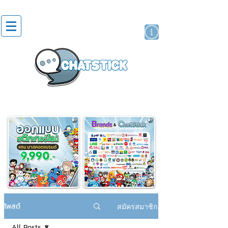
สติกเกอร์ไลน์
นักแสดงศิลปิน
แบรนด์
โพสต์
สมัครสมาชิก
All Posts