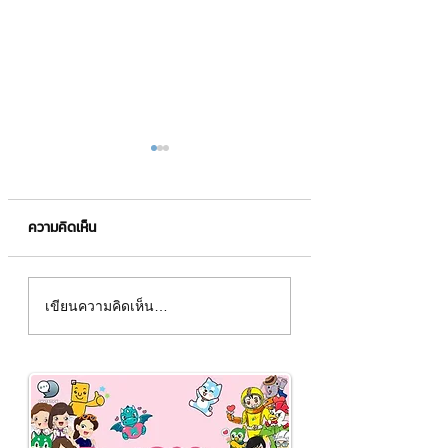
ความคิดเห็น
คนจำภาพได้ดีกว่าข้อความ
สติกเกอร์ LINE ชุ
เขียนความคิดเห็น…
6 เท่า 🧠✨
ของโลกออกมาเมื่อป