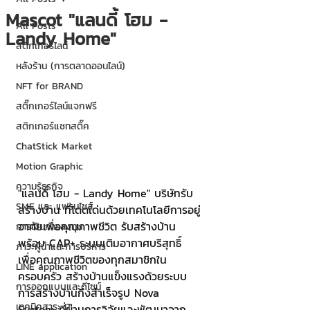
Mascot "แลนดี้ โฮม -
All Posts
Landy Home"
สติกเกอร์ไลน์
หลังร้าน (การตลาดออนไลน์)
NFT for BRAND
สติ๊กเกอร์ไลน์แจกฟรี
สติกเกอร์แชทสติ๊ค
ChatStick Market
Motion Graphic
ความรู้ธุรกิจ
"แลนดี้ โฮม - Landy Home" บริษัทรับ
SME และ แฟรนไชส์
สร้างบ้าน ที่โดดเด่นด้วยเทคโนโลยีการอยู่
อาศัยเพื่อคุณภาพชีวิต รับสร้างบ้าน 
การเงินการลงทุน
พร้อม CAP+ ระบบเติมอากาศบริสุทธิ์ 
ภาวะผู้นำและการบริหาร
เพื่อคุณภาพชีวิตของทุกสมาชิกใน
LINE application
ครอบครัว สร้างบ้านแข็งแรงด้วยระบบ
การออกแบบและดีไซน์
การสร้างบ้านกึ่งสำเร็จรูป Nova 
เทคนิคสาระ IT
System ที่ผ่านการวิจัยและพัฒนาจาก