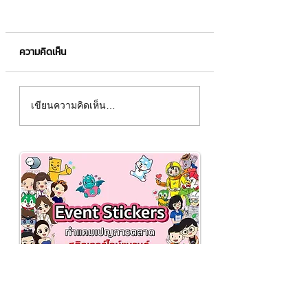
ความคิดเห็น
ทำความรู้จัก Digital
หุ้นเติบโต (Growth
เขียนความคิดเห็น…
Economy เศรษฐกิจรูป
Stock) คืออะไร❓
แบบใหม่✨