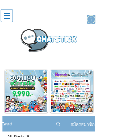
สติกเกอร์ไลน์
นักแสดงศิลปิน
แบรนด์
โพสต์
สมัครสมาชิก
All Posts