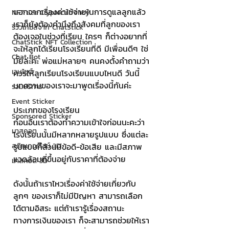
นอกจากเรื่องค่าใช้จ่ายในการดูแลลูกแล้ว 
NFT และ Cryptocurrency
เราก็ยังต้องคำนึงถึงสังคมที่ลูกของเรา
รีวิวเกมส์จาก ChatStick
ต้องเจอในช่วงที่เรียน ใครๆ ก็ต่างอยากที่
ChatStick NFT Collection
จะให้ลูกได้เรียนโรงเรียนที่ดี มีเพื่อนดีๆ ใช่
Chat Bot
มั้ยล่ะคะ พ่อแม่หลายๆ คนคงตั้งคำถามว่า
เวบไซต์
ควรให้ลูกเรียนโรงเรียนแบบไหนดี วันนี้
บทความของเราจะมาพูดเรื่องนี้กันค่ะ
รวมบริการ
Event Sticker
ประเภทของโรงเรียน
Sponsored Sticker
ก่อนอื่นเราต้องทำความเข้าใจก่อนนะคะว่า
มาสคอต
โรงเรียนนั้นมีหลากหลายรูปแบบ ซึ่งแต่ละ
สติกเกอร์ไลน์ 3D
รูปแบบก็ล้วนมีข้อดี-ข้อเสีย และมีสภาพ
แวดล้อมที่ขึ้นอยู่กับราคาที่ต้องจ่าย
มาสคอต 3D
ดังนั้นถ้าเราไหวเรื่องค่าใช้จ่ายเกี่ยวกับ
ลูกๆ ของเราก็ไม่มีปัญหา สามารถเลือก
ได้ตามอิสระ แต่ถ้าเรารู้เรื่องสถานะ
ทางการเงินของเรา ก็จะสามารถช่วยให้เรา