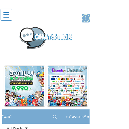
สติกเกอร์ไลน์
นักแสดงศิลปิน
แบรนด์
โพสต์
สมัครสมาชิก
All Posts