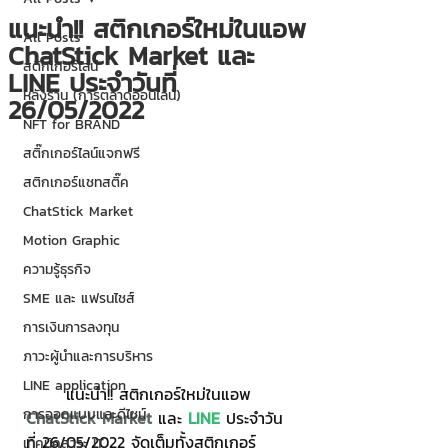
แนะนำ!! สติกเกอร์ใหม่ในแอพ
All Posts
ChatStick Market และ
สติกเกอร์ไลน์
LINE ประจำวันที่
หลังร้าน (การตลาดออนไลน์)
26/05/2022
NFT for BRAND
สติ๊กเกอร์ไลน์แจกฟรี
สติกเกอร์แชทสติ๊ค
ChatStick Market
Motion Graphic
ความรู้ธุรกิจ
SME และ แฟรนไชส์
การเงินการลงทุน
ภาวะผู้นำและการบริหาร
LINE application
	แนะนำ!! สติกเกอร์ใหม่ในแอพ 
การออกแบบและดีไซน์
ChatStick Market 
และ 
LINE
 ประจำวัน
ที่ 26/05/2022 จัดเต็มทั้งสติกเกอร์
เทคนิคสาระ IT