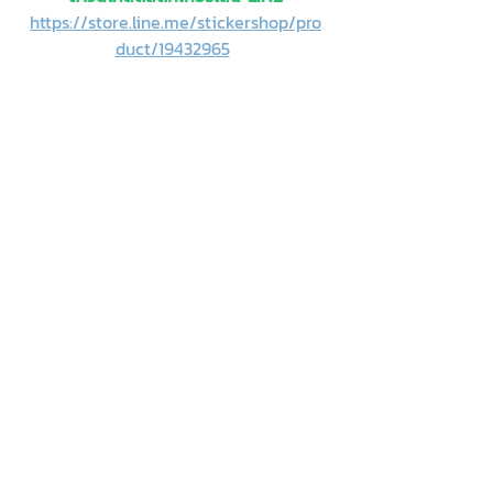
https://store.line.me/stickershop/pro
duct/19432965