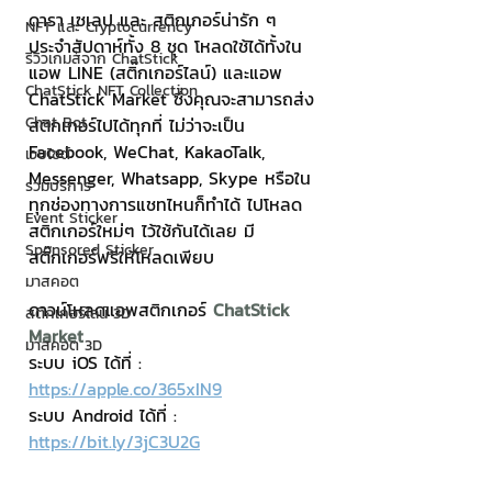
ดารา เซเลป และ สติกเกอร์น่ารัก ๆ 
NFT และ Cryptocurrency
ประจำสัปดาห์ทั้ง 8 ชุด โหลดใช้ได้ทั้งใน
รีวิวเกมส์จาก ChatStick
แอพ LINE (สติ๊กเกอร์ไลน์) และแอพ 
ChatStick NFT Collection
ChatStick Market ซึ่งคุณจะสามารถส่ง
Chat Bot
สติกเกอร์ไปได้ทุกที่ ไม่ว่าจะเป็น 
Facebook, WeChat, KakaoTalk, 
เวบไซต์
Messenger, Whatsapp, Skype หรือใน
รวมบริการ
ทุกช่องทางการแชทไหนก็ทำได้ ไปโหลด
Event Sticker
สติกเกอร์ใหม่ๆ ไว้ใช้กันได้เลย มี
Sponsored Sticker
สติ๊กเกอร์ฟรีให้โหลดเพียบ
มาสคอต
ดาวน์โหลดแอพสติกเกอร์
ChatStick 
สติกเกอร์ไลน์ 3D
Market
มาสคอต 3D
ระบบ iOS ได้ที่ : 
https://apple.co/365xIN9
ระบบ Android ได้ที่ : 
https://bit.ly/3jC3U2G