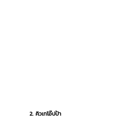
2. 
คิวเทโอ๊ปป้า