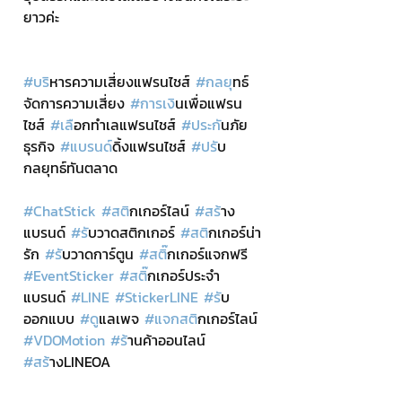
ยาวค่ะ
#บร
ิหารความเสี่ยงแฟรนไชส์ 
#กลย
ุทธ์
จัดการความเสี่ยง 
#การเง
ินเพื่อแฟรน
ไชส์ 
#เล
ือกทำเลแฟรนไชส์ 
#ประก
ันภัย
ธุรกิจ 
#แบรนด
์ดิ้งแฟรนไชส์ 
#ปร
ับ
กลยุทธ์ทันตลาด
#ChatStick
#สต
ิกเกอร์ไลน์ 
#สร
้าง
แบรนด์ 
#ร
ับวาดสติกเกอร์ 
#สต
ิกเกอร์น่า
รัก 
#ร
ับวาดการ์ตูน 
#สต
ิ๊กเกอร์แจกฟรี 
#EventSticker
#สต
ิ๊กเกอร์ประจำ
แบรนด์ 
#LINE
#StickerLINE
#ร
ับ
ออกแบบ 
#ด
ูแลเพจ 
#แจกสต
ิกเกอร์ไลน์ 
#VDOMotion
#ร
้านค้าออนไลน์ 
#สร
้างLINEOA