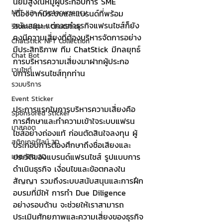
นิยมสูงในหมู่ผู้ประกอบการ SME 
NFT และ Cryptocurrency
เนื่องจากมีระบบและแบรนด์ที่พร้อม
สนับสนุน แต่การทำธุรกิจแฟรนไชส์ก็ยัง
รีวิวเกมส์จาก ChatStick
คงมีความเสี่ยงที่ต้องบริหารจัดการอย่าง
ChatStick NFT Collection
มีประสิทธิภาพ ทีม ChatStick มีกลยุทธ์
Chat Bot
การบริหารความเสี่ยงมาฝากผู้ประกอ
เวบไซต์
บการแฟรนไชส์ทุกท่าน
รวมบริการ
Event Sticker
ประการแรกในการบริหารความเสี่ยงคือ 
Sponsored Sticker
การศึกษาและทำความเข้าใจระบบแฟรน
มาสคอต
ไชส์อย่างถ่องแท้ ก่อนตัดสินใจลงทุน ผู้
สติกเกอร์ไลน์ 3D
ประกอบการต้องศึกษาถึงชื่อเสียงและ
ประวัติของแบรนด์แฟรนไชส์ รูปแบบการ
มาสคอต 3D
ดำเนินธุรกิจ เงื่อนไขและข้อตกลงใน
สัญญา รวมถึงระบบสนับสนุนและการฝึก
อบรมที่มีให้ การทำ Due Diligence 
อย่างรอบด้าน จะช่วยให้เราสามารถ
ประเมินศักยภาพและความเสี่ยงของธุรกิจ