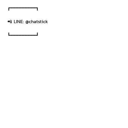
┏━━━━━━━━━┓
📲 LINE: @chatstick
┗━━━━━━━━━┛
หรือคลิ๊ก https://goo.gl/KuzCpM
🎉ชมผลงานเราได้ที่ 
https://www.chatstickmarket.com/la
ngran
โพสต์ที่คล้ายกัน
ดูทั้งหมด