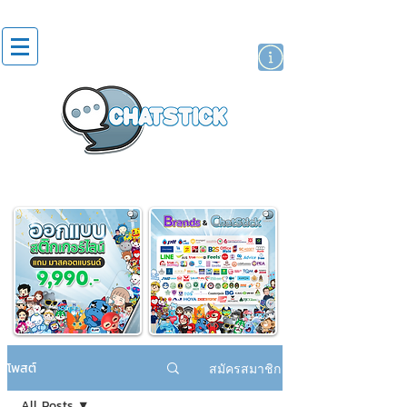
สติกเกอร์ไลน์
นักแสดงศิลปิน
แบรนด์
โพสต์
สมัครสมาชิก
All Posts