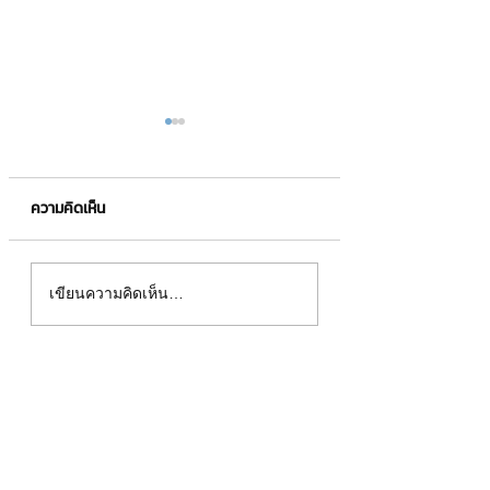
ความคิดเห็น
SPONSORED STICKER
SPONSORED STI
เขียนความคิดเห็น…
Official Account
"Mission Stickers