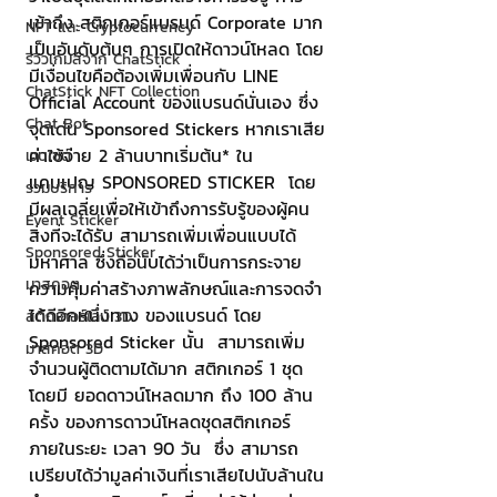
เข้าถึง สติกเกอร์แบรนด์ Corporate มาก
NFT และ Cryptocurrency
เป็นอันดับต้นๆ การเปิดให้ดาวน์โหลด โดย
รีวิวเกมส์จาก ChatStick
มีเงื่อนไขคือต้องเพิ่มเพื่อนกับ LINE 
ChatStick NFT Collection
Official Account ของแบรนด์นั่นเอง ซึ่ง
Chat Bot
จุดเด่น Sponsored Stickers หากเราเสีย
ค่าใช้จ่าย 2 ล้านบาทเริ่มต้น* ใน
เวบไซต์
แคมเปญ SPONSORED STICKER  โดย
รวมบริการ
มีผลเฉลี่ยเพื่อให้เข้าถึงการรับรู้ของผู้คน 
Event Sticker
สิ่งที่จะได้รับ สามารถเพิ่มเพื่อนแบบได้
Sponsored Sticker
มหาศาล ซึ่งถือนับได้ว่าเป็นการกระจาย
มาสคอต
ความคุ้มค่าสร้างภาพลักษณ์และการจดจำ
ได้ดีอีกหนึ่งทาง ของแบรนด์ โดย 
สติกเกอร์ไลน์ 3D
Sponsored Sticker นั้น  สามารถเพิ่ม
มาสคอต 3D
จำนวนผู้ติดตามได้มาก สติกเกอร์ 1 ชุด 
โดยมี ยอดดาวน์โหลดมาก ถึง 100 ล้าน
ครั้ง ของการดาวน์โหลดชุดสติกเกอร์
ภายในระยะ เวลา 90 วัน  ซึ่ง สามารถ
เปรียบได้ว่ามูลค่าเงินที่เราเสียไปนับล้านใน