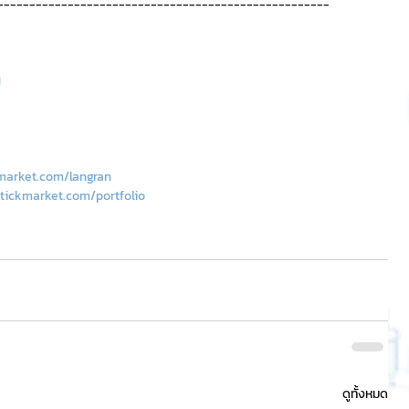
----------------------------------------------------
H
market.com/langran
tickmarket.com/portfolio
ดูทั้งหมด