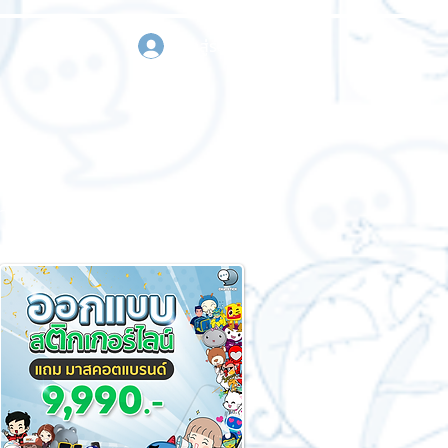
เข้าสู่ระบบ
า
ขอใบเสนอราคา
ติดต่อเรา