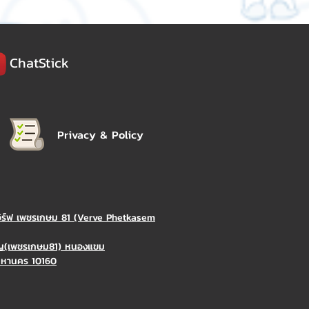
ChatStick
Privacy & Policy
วิร์ฟ เพชรเกษม 81 (Verve Phetkasem
ิญ(เพชรเกษม81) หนองแขม
มหานคร 10160