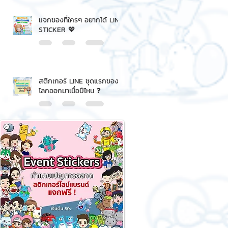
แจกของที่ใครๆ อยากได้ LINE
STICKER 💖
สติกเกอร์ LINE ชุดแรกของ
โลกออกมาเมื่อปีไหน ❓