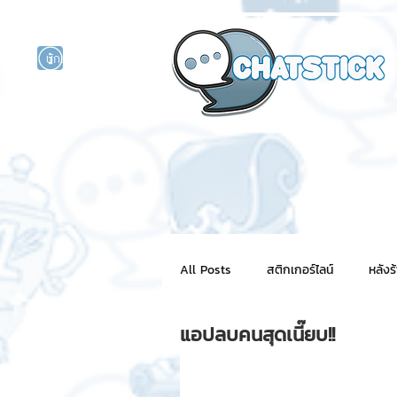
นักแสดงศิลปิน
รนด์
ร์ไลน์
All Posts
สติกเกอร์ไลน์
หลังร
แอปลบคนสุดเนี๊ยบ!!
NFT for BRAND
สติ๊กเกอร์ไ