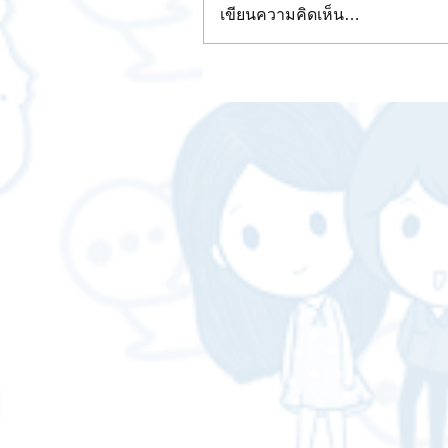
OCR คืออะไร?
เขียนความคิดเห็น…