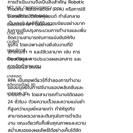
การดำเนินงานจึงเป็นสิ่งสำคัญ Robotic 
NFT และ Cryptocurrency
Process Automation (RPA) หรือการใช้
ระบบอัตโนมัติด้วยหุ่นยนต์ กำลังกลาย
รีวิวเกมส์จาก ChatStick
เป็นเทคโนโลยีที่ได้รับความนิยมอย่างมาก
ChatStick NFT Collection
ในการปรับปรุงกระบวนการทำงานและเพิ่ม
Chat Bot
ขีดความสามารถในการแข่งขันให้กับ
เวบไซต์
ธุรกิจ โดยเฉพาะอย่างยิ่งในงานที่มี
รวมบริการ
ลักษณะซ้ำ ๆ และใช้เวลามาก เช่น การ
ป้อนข้อมูล การประมวลผลเอกสาร และ
Event Sticker
การจัดทำรายงาน
Sponsored Sticker
มาสคอต
RPA เป็นซอฟต์แวร์ที่จำลองการทำงาน
สติกเกอร์ไลน์ 3D
ของมนุษย์ในการใช้งานแอปพลิเคชันและ
มาสคอต 3D
ระบบต่าง ๆ โดยสามารถทำงานได้ตลอด 
24 ชั่วโมง ด้วยความเร็วและความแม่นยำ
ที่สูงกว่ามนุษย์หลายเท่า ทำให้ธุรกิจ
สามารถลดเวลาและต้นทุนในการดำเนิน
งาน ขณะเดียวกันก็เพิ่มคุณภาพและความ
สม่ำเสมอของผลลัพธ์ได้อย่างเห็นได้ชัด 