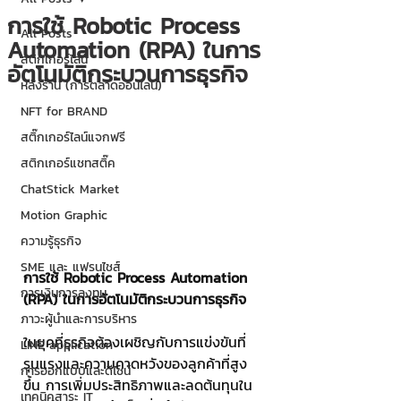
การใช้ Robotic Process
All Posts
Automation (RPA) ในการ
สติกเกอร์ไลน์
อัตโนมัติกระบวนการธุรกิจ
หลังร้าน (การตลาดออนไลน์)
NFT for BRAND
สติ๊กเกอร์ไลน์แจกฟรี
สติกเกอร์แชทสติ๊ค
ChatStick Market
Motion Graphic
ความรู้ธุรกิจ
SME และ แฟรนไชส์
การใช้ Robotic Process Automation 
การเงินการลงทุน
(RPA) ในการอัตโนมัติกระบวนการธุรกิจ
ภาวะผู้นำและการบริหาร
ในยุคที่ธุรกิจต้องเผชิญกับการแข่งขันที่
LINE application
รุนแรงและความคาดหวังของลูกค้าที่สูง
การออกแบบและดีไซน์
ขึ้น การเพิ่มประสิทธิภาพและลดต้นทุนใน
เทคนิคสาระ IT