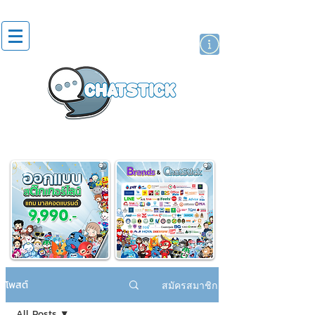
สติกเกอร์ไลน์
นักแสดงศิลปิน
แบรนด์
โพสต์
สมัครสมาชิก
All Posts