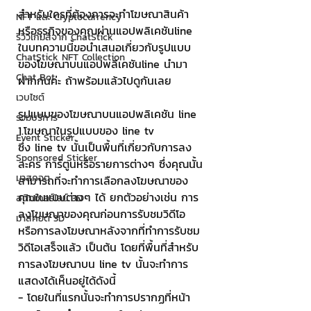
สำหรับใครที่ต้องการจะทำโฆษณาสินค้า
NFT และ Cryptocurrency
หรือธุรกิจของคุณผ่านแอปพลิเคชันline 
รีวิวเกมส์จาก ChatStick
ในบทความนี้ขอนำเสนอเกี่ยวกับรูปแบบ
ChatStick NFT Collection
ของโฆษณาบนแอปพลิเคชันline นำมา
Chat Bot
ฝากกันค่ะ ถ้าพร้อมแล้วไปดูกันเลย
เวบไซต์
รูปแบบของโฆษณาบนแอปพลิเคชัน line
รวมบริการ
1.โฆษณาในรูปแบบของ line tv
Event Sticker
ซึ่ง line tv นั้นเป็นพื้นที่เกี่ยวกับการลง
Sponsored Sticker
ละคร การ์ตูนหรือรายการต่างๆ ซึ่งคุณนั้น
มาสคอต
สามารถที่จะทำการเลือกลงโฆษณาของ
คุณในแบบต่างๆ ได้ ยกตัวอย่างเช่น การ
สติกเกอร์ไลน์ 3D
ลงโฆษณาของคุณก่อนการรับชมวิดีโอ 
มาสคอต 3D
หรือการลงโฆษณาหลังจากที่ทำการรับชม
วิดีโอเสร็จแล้ว เป็นต้น โดยที่พื้นที่สำหรับ
การลงโฆษณาบน line tv นั้นจะทำการ
แสดงได้เห็นอยู่ได้ดังนี้ 
- โดยในที่แรกนั้นจะทำการปรากฏที่หน้า