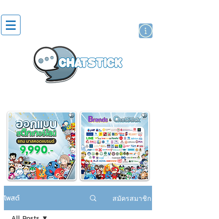
สติกเกอร์ไลน์
นักแสดงศิลปิน
แบรนด์
โพสต์
สมัครสมาชิก
All Posts