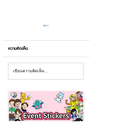
ความคิดเห็น
Made to order คื
วิธีการเตรียมตัวจดทะเบียน
เขียนความคิดเห็น…
ห้างหุ้นส่วนจำกัด มีอะไร
บ้าง