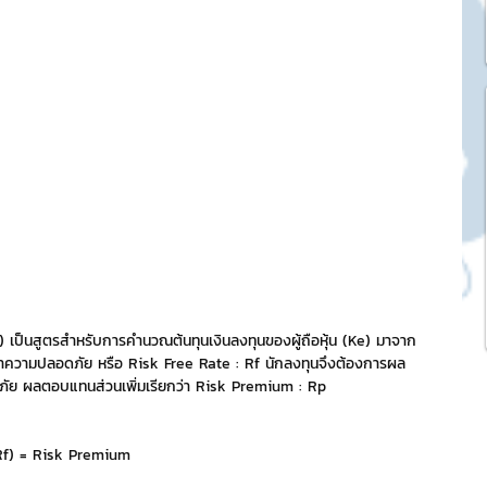
k Market
SME และ แฟรนไชส์
ะการบริหาร
และดีไซน์
เป็นสูตรสำหรับการคำนวณต้นทุนเงินลงทุนของผู้ถือหุ้น (Ke) มาจาก
กว่าความปลอดภัย หรือ Risk Free Rate : Rf นักลงทุนจึงต้องการผล
tocurrency
ดภัย ผลตอบแทนส่วนเพิ่มเรียกว่า Risk Premium : Rp 
tStick NFT Collection
Rf) = Risk Premium