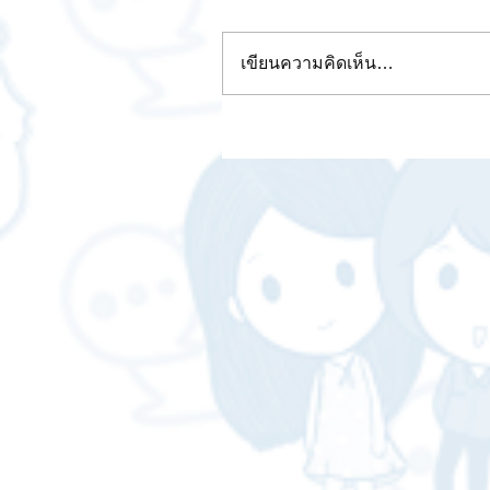
เขียนความคิดเห็น…
งบกำไรขาดทุน คืออะไร?