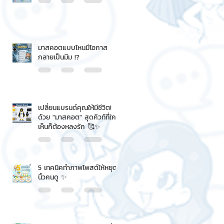
มาสคอตแบบไหนมีโอกาส
กลายเป็นมีม !?
เปลี่ยนแบรนด์คุณให้มีชีวิต!
ด้วย "มาสคอต" สุดคิวท์ที่ใคร
เห็นก็ต้องหลงรัก 🥰✨
5 เทคนิคทำภาพโพสต์ให้หยุด
นิ้วคนดู ✨