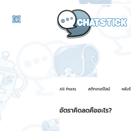
นักแสดงศิลปิน
รนด์
ร์ไลน์
All Posts
สติกเกอร์ไลน์
หลังร
อัตราคิดลดคืออะไร?
NFT for BRAND
สติ๊กเกอร์ไ