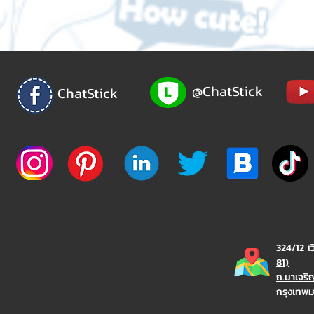
@ChatStick
ChatStick
324/12 เ
81)
ถ.มาเจร
กรุงเทพ