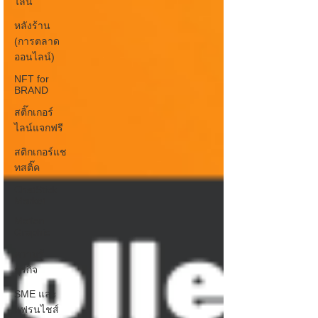
ไลน์
หลังร้าน
(การตลาด
ออนไลน์)
NFT for
BRAND
สติ๊กเกอร์
ไลน์แจกฟรี
สติกเกอร์แช
ทสติ๊ค
ChatStick
Market
Motion
Graphic
ความรู้
ธุรกิจ
SME และ
แฟรนไชส์