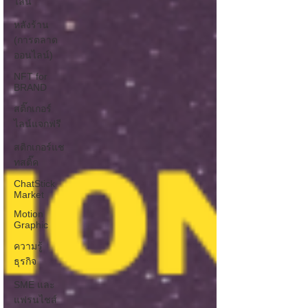
ไลน์
หลังร้าน
(การตลาด
ออนไลน์)
NFT for
BRAND
สติ๊กเกอร์
ไลน์แจกฟรี
สติกเกอร์แช
ทสติ๊ค
ChatStick
Market
Motion
Graphic
ความรู้
ธุรกิจ
SME และ
แฟรนไชส์