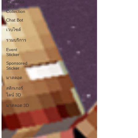
ChatStick
NFT
Collection
Chat Bot
เวบไซต์
รวมบริการ
Event
Sticker
Sponsored
Sticker
มาสคอต
สติกเกอร์
ไลน์ 3D
มาสคอต 3D