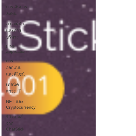
การเงินการ
ลงทุน
ภาวะผู้นำ
และการ
บริหาร
LINE
application
การ
ออกแบบ
และดีไซน์
เทคนิค
สาระ IT
NFT และ
Cryptocurrency
รีวิวเกมส์
จาก
ChatStick