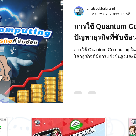
chatstickforbrand
 Market
Motion Graphic
ความรู้ธุรกิจ
11 ก.ย. 2567
ยาว 1 นาที
การใช้ Quantum C
รลงทุน
ภาวะผู้นำและการบริหาร
LINE application
ปัญหาธุรกิจที่ซับซ้อ
การใช้ Quantum Computing ในก
โลกธุรกิจที่มีการแข่งขันสูงและม
ระ IT
NFT และ Cryptocurrency
รีวิวเกมส์จาก ChatStick
at Bot
เวบไซต์
รวมบริการ
Event Sticker
สติกเกอร์ไลน์ 3D
มาสคอต 3D