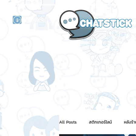
นักแสดงศิลปิน
รนด์
ร์ไลน์
All Posts
สติกเกอร์ไลน์
หลังร้