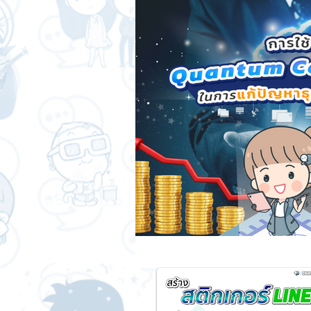
สติกเกอร์แชทสติ๊ค
ChatStick
SME และ แฟรนไชส์
การเงินกา
การออกแบบและดีไซน์
เทคนิคสา
ChatStick NFT Collection
Ch
Sponsored Sticker
มาสคอต