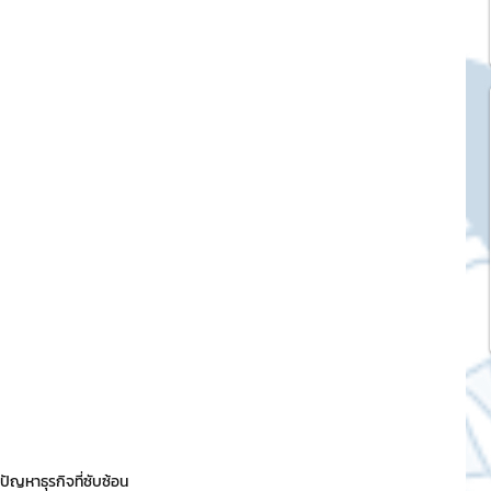
k Market
SME และ แฟรนไชส์
ะการบริหาร
และดีไซน์
tocurrency
tStick NFT Collection
ญหาธุรกิจที่ซับซ้อน