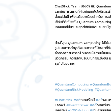
ChatStick Team มองว่า แม้ Quantum C
และนักการตลาดที่ก้าวทันเทคโนโลยีคว
ตั้งแต่วันนี้ เพื่อเตรียมพร้อมสำหรับกา
เข้าใจที่ดีเกี่ยวกับ Quantum Computing 
เทคโนโลยีนี้มาประยุกต์ใช้ให้เกิดประโยชน์ส
ท้ายที่สุด Quantum Computing ไม่ใช่แค่ค
รูปแบบการทำธุรกิจและการแก้ปัญหาที่
จำลองสถานการณ์ วิเคราะห์ความเป็นไปได้ 
นวัตกรรม ความได้เปรียบในการแข่งขัน 
ธุรกิจในอนาคต
#QuantumComputing
#QuantumBus
#QuantumRiskModeling
#QuantumM
#ChatStick
#สต
ิกเกอร์ไลน์ 
#สร
้างแบ
แจกฟรี 
#EventSticker
#สต
ิ๊กเกอร์ป
เกอร์ไลน์ 
#VDOMotion
#ร
้านค้าออนไลน