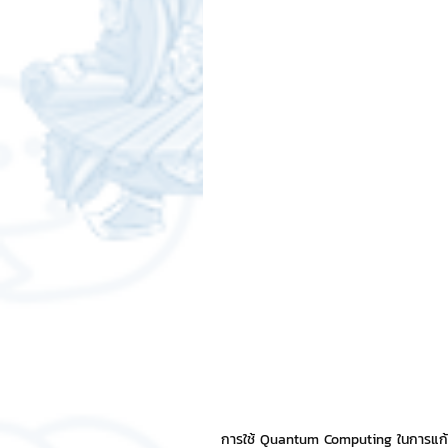
สติกเกอร์แชทสติ๊ค
ChatStic
Motion Graphic
ความรู้ธุรกิจ
การเงินการลงทุน
ภาวะผู้นำแล
LINE application
การออกแบบ
เทคนิคสาระ IT
NFT และ Cryp
รีวิวเกมส์จาก ChatStick
Cha
การใช้ Quantum Computing ในการแก้ปั