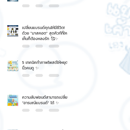
เปลี่ยนแบรนด์คุณให้มีชีวิต!
ด้วย "มาสคอต" สุดคิวท์ที่ใคร
เห็นก็ต้องหลงรัก 🥰✨
5 เทคนิคทำภาพโพสต์ให้หยุด
นิ้วคนดู ✨
ความลับฟอนต์สามารถเปลี่ยน
“อารมณ์แบรนด์” ได้ ✨