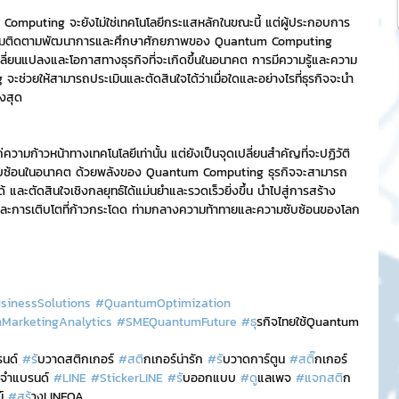
omputing จะยังไม่ใช่เทคโนโลยีกระแสหลักในขณะนี้ แต่ผู้ประกอบการ
รเริ่มติดตามพัฒนาการและศึกษาศักยภาพของ Quantum Computing 
รเปลี่ยนแปลงและโอกาสทางธุรกิจที่จะเกิดขึ้นในอนาคต การมีความรู้และความ
จะช่วยให้สามารถประเมินและตัดสินใจได้ว่าเมื่อใดและอย่างไรที่ธุรกิจจะนำ
ูงสุด
วามก้าวหน้าทางเทคโนโลยีเท่านั้น แต่ยังเป็นจุดเปลี่ยนสำคัญที่จะปฏิวัติ
ซับซ้อนในอนาคต ด้วยพลังของ Quantum Computing ธุรกิจจะสามารถ
และตัดสินใจเชิงกลยุทธ์ได้แม่นยำและรวดเร็วยิ่งขึ้น นำไปสู่การสร้าง
และการเติบโตที่ก้าวกระโดด ท่ามกลางความท้าทายและความซับซ้อนของโลก
inessSolutions
#QuantumOptimization
arketingAnalytics
#SMEQuantumFuture
#ธ
ุรกิจไทยใช้Quantum
รนด์ 
#ร
ับวาดสติกเกอร์ 
#สต
ิกเกอร์น่ารัก 
#ร
ับวาดการ์ตูน 
#สต
ิ๊กเกอร์
ระจำแบรนด์ 
#LINE
#StickerLINE
#ร
ับออกแบบ 
#ด
ูแลเพจ 
#แจกสต
ิก
์ 
#สร
้างLINEOA