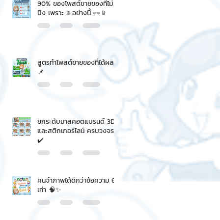
90% ของโพสต์ขายของที่ไม่
ปัง เพราะ 3 อย่างนี้ 👀📱
สูตรทำโพสต์ขายของที่ได้ผล
📌
ยกระดับมาสคอตแบรนด์ 3D
และสติกเกอร์ไลน์ ครบวงจร
✔️
คนจำภาพได้ดีกว่าข้อความ 6
เท่า 🧠✨