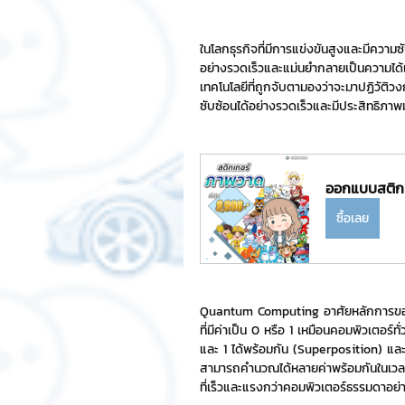
Chat Bot
เวบไซต์
รวมบ
ในโลกธุรกิจที่มีการแข่งขันสูงและมีความซ
อย่างรวดเร็วและแม่นยำกลายเป็นความได
เทคโนโลยีที่ถูกจับตามองว่าจะมาปฏิวัต
ซับซ้อนได้อย่างรวดเร็วและมีประสิทธิภาพม
Sponsored Sticker
มาสคอ
ออกแบบสติกเ
มาสคอต 3D
ซื้อเลย
Quantum Computing อาศัยหลักการของ
ที่มีค่าเป็น 0 หรือ 1 เหมือนคอมพิวเตอร
และ 1 ได้พร้อมกัน (Superposition) แล
สามารถคำนวณได้หลายค่าพร้อมกันในเว
ที่เร็วและแรงกว่าคอมพิวเตอร์ธรรมดาอย