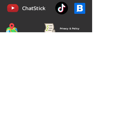
ChatStick
Privacy & Policy
324/12 เวิร์ฟ เพชรเกษม 81 (Verve Phetkasem
81)
ถ.มาเจริญ(เพชรเกษม81) หนองแขม
กรุงเทพมหานคร 10160