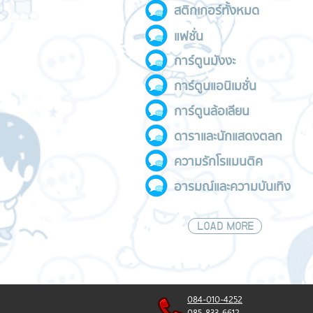
สติกเกอร์ทั้งหมด
แฟชั่น
การ์ตูนมังงะ
การ์ตูนแอนิเมชั่น
การ์ตูนล้อเลียน
ดาราและนักแสดงตลก
ความรักโรแมนติค
อารมณ์และความบันเทิง
LOAD MORE
084-010-4252
085-833-6612