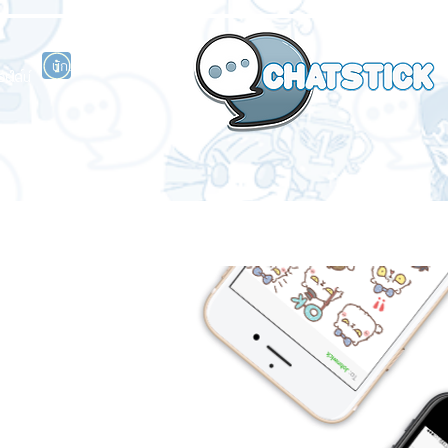
นักแสดงศิลปิน
รนด์
ร์ไลน์