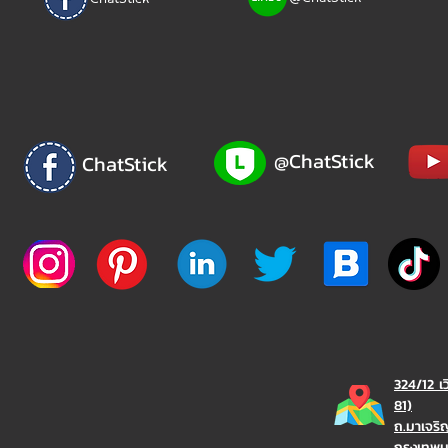
@ChatStick
ChatStick
324/12 เ
81)
ถ.มาเจร
กรุงเทพ