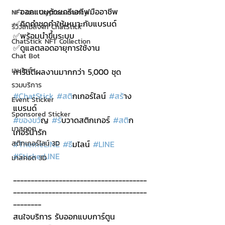
✅ออกแบบด้วยครีเอทีฟมืออาชีพ
NFT และ Cryptocurrency
✅คิดคำชุดคำให้เหมาะกับแบรนด์
รีวิวเกมส์จาก ChatStick
✅พร้อมนำขึ้นระบบ
ChatStick NFT Collection
✅ดูแลตลอดอายุการใช้งาน
Chat Bot
เวบไซต์
การันตีผลงานมากกว่า 5,000 ชุด
รวมบริการ
#ChatStick
#สต
ิกเกอร์ไลน์ 
#สร
้าง
Event Sticker
แบรนด์
Sponsored Sticker
#ของขว
ัญ 
#ร
ับวาดสติกเกอร์ 
#สต
ิก
มาสคอต
เกอร์น่ารัก
สติกเกอร์ไลน์ 3D
#ThemeLINE
#ธ
ีมไลน์ 
#LINE
#StickerLINE
มาสคอต 3D
--------------------------------------
--------------------------------------
--------
สนใจบริการ รับออกแบบการ์ตูน 