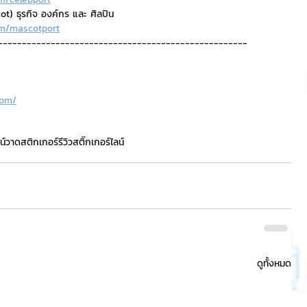
t) ธุรกิจ องค์กร และ ศิลปิน
om/mascotport
----------------------------------------------------
com/
น์
วาดสติกเกอร์
รีวิวสติ๊กเกอร์ไลน์
ดูทั้งหมด