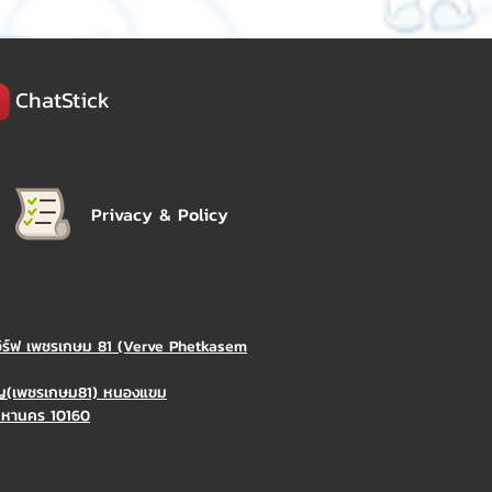
ChatStick
Privacy & Policy
วิร์ฟ เพชรเกษม 81 (Verve Phetkasem
ิญ(เพชรเกษม81) หนองแขม
มหานคร 10160