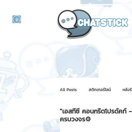
นักแสดงศิลปิน
รนด์
ร์ไลน์
All Posts
สติกเกอร์ไลน์
หลังร
"เอสทีซี คอนกรีตโปรดัคท์ 
NFT for BRAND
สติ๊กเกอร์ไ
ครบวงจร⚙️