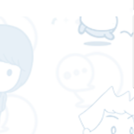
ละสติ