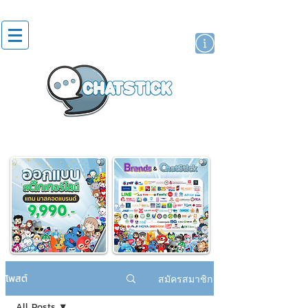
สติกเกอร์ไลน์
นักแสดงศิลปิน
แบรนด์
โพสต์
สมัครสมาชิก
All Posts