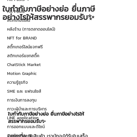
ใบกำกับภาษีอย่างย่อ ยื่นภาษี
All Posts
อย่างไรให้สรรพากรยอมรับ✨
สติกเกอร์ไลน์
หลังร้าน (การตลาดออนไลน์)
NFT for BRAND
สติ๊กเกอร์ไลน์แจกฟรี
สติกเกอร์แชทสติ๊ค
ChatStick Market
Motion Graphic
ความรู้ธุรกิจ
SME และ แฟรนไชส์
การเงินการลงทุน
ภาวะผู้นำและการบริหาร
ใบกำกับภาษีอย่างย่อ ยื่นภาษีอย่างไรให้
LINE application
สรรพากรยอมรับ✨
การออกแบบและดีไซน์
ในการซื้อขายสินค้า เรามักจะได้รับใบเสร็จ
เทคนิคสาระ IT