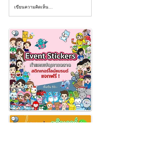
การจดทะเบียนจัดตั้งบริษัท
FinTech (ฟินเทค) ค
เขียนความคิดเห็น…
จำกัด (ภายในวันเดียว)✨
อะไร❓