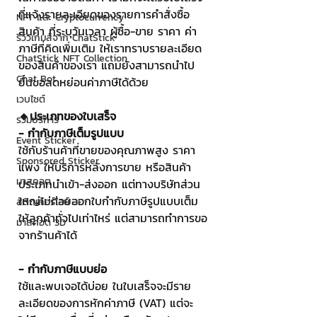
ที่แจ้งรายละเอียดของรายการคำสั่งซื้อ
NFT และ Cryptocurrency
สินค้า ที่ระบุวันเวลา ผู้ซื้อ-ขาย ราคา ค่า
รีวิวเกมส์จาก ChatStick
ภาษีที่คิดเพิ่มเติม ให้เราทราบรายละเอียด
ChatStick NFT Collection
ของสินค้าของเรา แถมยังสามารถนำไป
Chat Bot
ยื่นขอลดหย่อนค่าภาษีได้ด้วย 
เวบไซต์
🔸ประเภทของใบเสร็จ
รวมบริการ
- กำกับภาษีเต็มรูปแบบ
Event Sticker
ใช้กับร้านค้าที่ขายของคุณภาพสูง ราคา
Sponsored Sticker
แพง ให้บริการหลังการขาย หรือสินค้า
มาสคอต
ประเภทนำเข้า-ส่งออก แต่ทางบริษัทส่วน
ใหญ่ไม่ค่อยออกใบกำกับภาษีรูปแบบเต็ม
สติกเกอร์ไลน์ 3D
ให้ลูกค้าทั่วไปเท่าไหร่ แต่สามารถทำการขอ
มาสคอต 3D
จากร้านค้าได้
- กำกับภาษีแบบย่อ
ใช้และพบเจอได้บ่อย ในใบเสร็จจะมีราย
ละเอียดของการหักค่าภาษี (VAT) แต่จะ