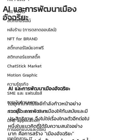
AI และการพัฒนาเมือง
All Posts
อัจฉริยะ
สติกเกอร์ไลน์
หลังร้าน (การตลาดออนไลน์)
NFT for BRAND
สติ๊กเกอร์ไลน์แจกฟรี
สติกเกอร์แชทสติ๊ค
ChatStick Market
Motion Graphic
ความรู้ธุรกิจ
AI และการพัฒนาเมืองอัจฉริยะ
SME และ แฟรนไชส์
การเงินการลงทุน
ในยุคที่เทคโนโลยีกำลังก้าวหน้าอย่าง
รวดเร็ว การพัฒนาเมืองให้ทันสมัยและมี
ภาวะผู้นำและการบริหาร
ประสิทธิภาพ จึงไม่ใช่เรื่องไกลตัวอีกต่อไป 
LINE application
หนึ่งในแนวคิดที่ได้รับความสนใจอย่าง
การออกแบบและดีไซน์
มาก คือการสร้าง "เมืองอัจฉริยะ" 
เทคนิคสาระ IT