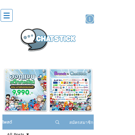
สติกเกอร์ไลน์
นักแสดงศิลปิน
แบรนด์
โพสต์
สมัครสมาชิก
All Posts