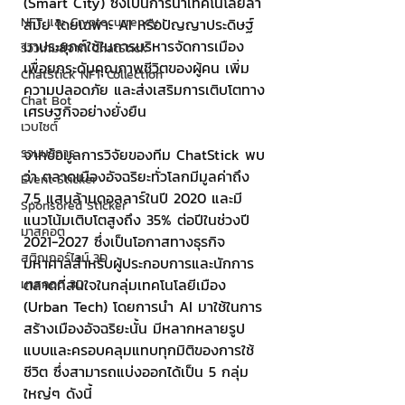
(Smart City) ซึ่งเป็นการนำเทคโนโลยีล้ำ
NFT และ Cryptocurrency
สมัย โดยเฉพาะ AI หรือปัญญาประดิษฐ์ 
มาประยุกต์ใช้ในการบริหารจัดการเมือง 
รีวิวเกมส์จาก ChatStick
เพื่อยกระดับคุณภาพชีวิตของผู้คน เพิ่ม
ChatStick NFT Collection
ความปลอดภัย และส่งเสริมการเติบโตทาง
Chat Bot
เศรษฐกิจอย่างยั่งยืน
เวบไซต์
รวมบริการ
จากข้อมูลการวิจัยของทีม ChatStick พบ
ว่า ตลาดเมืองอัจฉริยะทั่วโลกมีมูลค่าถึง 
Event Sticker
7.5 แสนล้านดอลลาร์ในปี 2020 และมี
Sponsored Sticker
แนวโน้มเติบโตสูงถึง 35% ต่อปีในช่วงปี 
มาสคอต
2021-2027 ซึ่งเป็นโอกาสทางธุรกิจ
สติกเกอร์ไลน์ 3D
มหาศาลสำหรับผู้ประกอบการและนักการ
ตลาดที่สนใจในกลุ่มเทคโนโลยีเมือง 
มาสคอต 3D
(Urban Tech) โดยการนำ AI มาใช้ในการ
สร้างเมืองอัจฉริยะนั้น มีหลากหลายรูป
แบบและครอบคลุมแทบทุกมิติของการใช้
ชีวิต ซึ่งสามารถแบ่งออกได้เป็น 5 กลุ่ม
ใหญ่ๆ ดังนี้