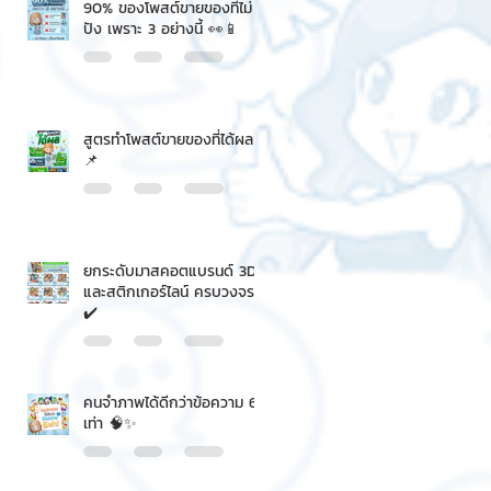
90% ของโพสต์ขายของที่ไม่
ปัง เพราะ 3 อย่างนี้ 👀📱
สูตรทำโพสต์ขายของที่ได้ผล
📌
ยกระดับมาสคอตแบรนด์ 3D
และสติกเกอร์ไลน์ ครบวงจร
✔️
คนจำภาพได้ดีกว่าข้อความ 6
เท่า 🧠✨