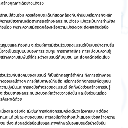
สร้างคุณค่าได้อย่างแท้จริง
ริการ
Event Sticker
ข้าไปมีส่วนร่วม ควรเลือกประเด็นที่สอดคล้องกับค่านิยมหรือภารกิจหลัก
มีความเชี่ยวชาญหรือสามารถสร้างผลกระทบได้จริง ไม่ควรเป็นการทำเพียง
ะต่อเนื่อง เพราะความไม่สอดคล้องหรือความไม่จริงใจจะส่งผลเสียต่อชื่อ
ต
สติกเกอร์ไลน์ 3D
นชุมชนและท้องถิ่น จะช่วยให้การมีส่วนร่วมของแบรนด์เป็นไปอย่างราบรื่น
อนี้อาจเป็นในรูปแบบของการระดมทุน การอาสาสมัคร การแบ่งปันความรู้ 
ร้างความสัมพันธ์ที่ดีระหว่างแบรนด์กับชุมชน และส่งผลดีต่อชื่อเสียง
ีส่วนร่วมกับสังคมของแบรนด์ ก็เป็นอีกกลยุทธ์สำคัญ ทั้งการสร้างคอน
ออนไลน์ต่างๆ การให้สัมภาษณ์กับสื่อ หรือการจัดกิจกรรมเพื่อชุมชน 
ึงความมุ่งมั่นและการลงมือทำจริงของแบรนด์ อีกทั้งยังช่วยสร้างการรับรู้
จะช่วยขยายผลกระทบเชิงบวกให้กว้างขวางยิ่งขึ้น และยังช่วยในเรื่อง 
รค้นหาได้ด้วย
นื่องและจริงจัง ไม่ใช่แค่การจัดกิจกรรมครั้งเดียวแล้วหายไป แต่ต้อง
ฒนาและแก้ไขปัญหาของชุมชน การลงมือทำอย่างสม่ำเสมอจะช่วยสร้างความ
ุมชน ซึ่งจะส่งผลดีต่อชื่อเสียงและภาพลักษณ์ของแบรนด์อย่างยั่งยืน