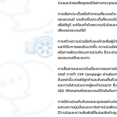
ร่วมและช่วยเหลือชุมชนได้อย่างตรงจุดและ
Chat Bot
เวบไซต์
รวมบ
การเลือกประเด็นหรือกิจกรรมที่แบรนด์จะเ
ของแบรนด์ รวมถึงเป็นประเด็นที่แบรนด์
เพื่อให้ดูดี แต่ต้องทำด้วยความจริงใจแล
เสียงของแบรนด์ได้
Sponsored Sticker
มาสคอ
การสร้างความร่วมมือกับองค์กรหรือผู้นำใ
และได้รับการยอมรับมากขึ้น ความร่วมมื
หรือการพัฒนาโครงการร่วมกัน ซึ่งจะช่วยส
มาสคอต 3D
ของแบรนด์ในระยะยาว
การสื่อสารและแบ่งปันเรื่องราวของการม
เทนต์ การทำ CSR Campaign ผ่านช่องทาง
สิ่งเหล่านี้จะช่วยให้ลูกค้าและสังคมเห็นถ
และการมีส่วนร่วมจากผู้คนจำนวนมาก ซึ่ง
SEO ให้คอนเทนต์ของแบรนด์ติดอันดับกา
การมีส่วนร่วมกับสังคมและชุมชนอย่างต่อเ
แสดงความมุ่งมั่นระยะยาวในการร่วมพั
ไว้วางใจและความสัมพันธ์ที่แน่นแฟ้นกับช