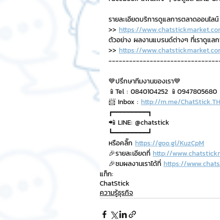
รายละเอียดบริการดูแลการตลาดออนไลน์
>> 
https://www.chatstickmarket.co
ตัวอย่าง ผลงานแบรนด์ต่างๆ ที่เราดูแล
>> 
https://www.chatstickmarket.co
--------------------------------
💙ปรึกษาทีมงานของเรา💙
📱Tel : 0840104252 📱0947805680
📨 Inbox : 
http://m.me/ChatStick.T
┏━━━━━━━━━┓
📲 LINE: @chatstick
┗━━━━━━━━━┛
หรือคลิ๊ก 
https://goo.gl/KuzCpM
🎉รายละเอียดที่ 
http://www.chatstick
🎉ชมผลงานเราได้ที่ 
https://www.chats
แท็ก:
ChatStick
ความรู้ธุรกิจ