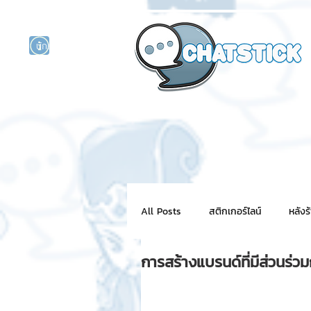
นักแสดงศิลปิน
รนด์
ร์ไลน์
All Posts
สติกเกอร์ไลน์
หลังร
การสร้างแบรนด์ที่มีส่วนร่ว
NFT for BRAND
สติ๊กเกอร์ไ