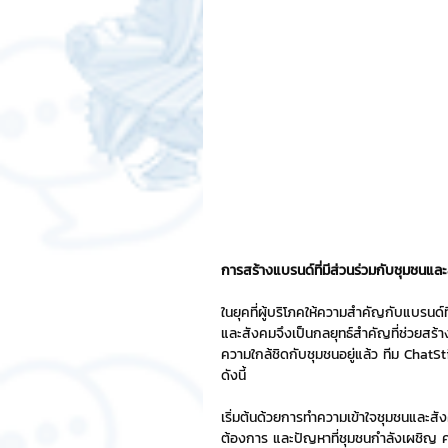
สติกเกอร์แชทสติ๊ค
ChatStic
Motion Graphic
ความรู้ธุรกิจ
การเงินการลงทุน
ภาวะผู้นำแล
LINE application
การออกแบบ
การสร้างแบรนด์ที่มีส่วนร่วมกับชุมชนแล
ในยุคที่ผู้บริโภคให้ความสำคัญกับแบรนด์
และสังคมจึงเป็นกลยุทธ์สำคัญที่ช่วยสร้า
เทคนิคสาระ IT
NFT และ Cryp
ความใกล้ชิดกับชุมชนอยู่แล้ว ทีม ChatS
ดังนี้
รีวิวเกมส์จาก ChatStick
Cha
เริ่มต้นด้วยการทำความเข้าใจชุมชนและสัง
ต้องการ และปัญหาที่ชุมชนกำลังเผชิญ คว