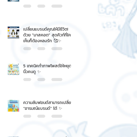
เปลี่ยนแบรนด์คุณให้มีชีวิต!
ด้วย "มาสคอต" สุดคิวท์ที่ใคร
เห็นก็ต้องหลงรัก 🥰✨
5 เทคนิคทำภาพโพสต์ให้หยุด
นิ้วคนดู ✨
ความลับฟอนต์สามารถเปลี่ยน
“อารมณ์แบรนด์” ได้ ✨