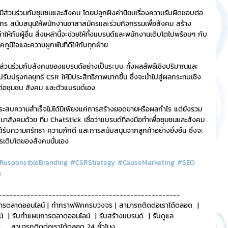
มีส่วนร่วมกับชุมชนและสังคม โดยปลูกฝังค่านิยมเรื่องความรับผิดชอบต่อ
กร สนับสนุนให้พนักงานอาสาสมัครและร่วมกิจกรรมเพื่อสังคม สร้าง
้กับผู้อื่น สิ่งเหล่านี้จะช่วยให้ทั้งแบรนด์และพนักงานเติบโตไปพร้อมๆ กับ
มิใจและความผูกพันที่ดีให้กับทุกฝ่าย
วนร่วมกับสังคมของแบรนด์อย่างเป็นระบบ ทั้งผลลัพธ์เชิงปริมาณและ
บปรุงกลยุทธ์ CSR ให้มีประสิทธิภาพมากขึ้น ซึ่งจะนำไปสู่ผลกระทบเชิง
ั้งต่อชุมชน สังคม และตัวแบรนด์เอง
ประสบความสำเร็จไม่ได้มีเพียงแค่การสร้างยอดขายหรือผลกำไร แต่ยังรวม
ัฒนาสังคมด้วย ทีม ChatStick เชื่อว่าแบรนด์ที่ลงมือทำเพื่อชุมชนและสังคม
ได้รับความศรัทธา ความภักดี และการสนับสนุนจากลูกค้าอย่างยั่งยืน ซึ่งจะ
ารเติบโตของสังคมนั่นเอง
yResponsibleBranding
#CSRStrategy
#CauseMarketing
#SEO
m
---------------------------------------------------
ารตลาดออนไลน์ | ทำกราฟฟิคครบวงจร | สามารถติดต่อเราได้ตลอด  | 
์  | รับทำแผนการตลาดออนไลน์  | รับสร้างแบรนด์  | รับดูแล 
   สามารถติดต่อเราได้ตลอด 24 ชั่วโมง