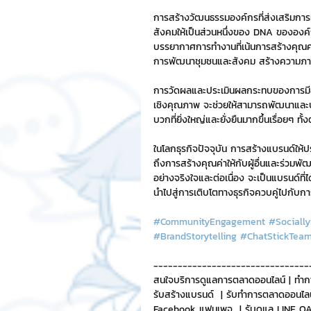
การสร้างวัฒนธรรมองค์กรที่ส่งเสริมการ
สังคมให้เป็นส่วนหนึ่งของ DNA ขององค์
บรรยากาศการทำงานที่เน้นการสร้างคุณค่าให
การพัฒนาชุมชนและสังคม สร้างความภาคภู
การวัดผลและประเมินผลกระทบของการมีส่
เชิงคุณภาพ จะช่วยให้สามารถพัฒนาและปรั
บวกที่ยิ่งใหญ่และยั่งยืนมากขึ้นเรื่อยๆ ท
ในโลกธุรกิจปัจจุบัน การสร้างแบรนด์ให้
ถึงการสร้างคุณค่าให้กับผู้อื่นและร่วมพ
อย่างจริงใจและต่อเนื่อง จะเป็นแบรนด์ที่
นำไปสู่การเติบโตทางธุรกิจควบคู่ไปกับก
#CommunityEngagement
#Sociall
#BrandStorytelling
#ChatStickTea
--------------------------------
สนใจบริการดูแลการตลาดออนไลน์ | ทำก
รับสร้างแบรนด์  | รับทำการตลาดออนไลน
Facebook แฟนเพจ  | รับดูแล LINE OA 