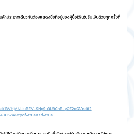
ินค้าประเภทเดียวกันต้องแสดงชื่อที่อยู่ของผู้ซื้อไว้ในใบรับเงินด้วยทุกครั้งที่
t/d/13VHjANLIuBEV-SNgSu3U9CnB-yOZ2oG1/edit?
498524&rtpof=true&sd=true
งินให้ได้ แต่ยินยอมที่จะลงลายมือชื่อในช่องผู้รับเงิน และยินยอมให้แนบ