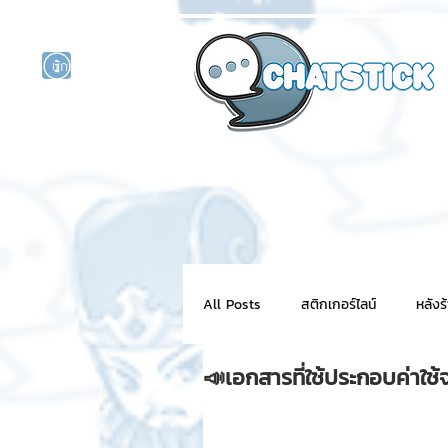
นักแสดงศิลปิน
รนด์
ร์ไลน์
All Posts
สติกเกอร์ไลน์
หลังร
📣เอกสารที่ใช้ประกอบค่าใช
NFT for BRAND
สติ๊กเกอร์ไ