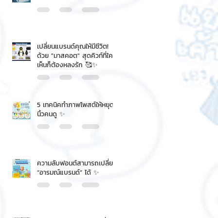
เปลี่ยนแบรนด์คุณให้มีชีวิต!
ด้วย "มาสคอต" สุดคิวท์ที่ใคร
เห็นก็ต้องหลงรัก 🥰✨
5 เทคนิคทำภาพโพสต์ให้หยุด
นิ้วคนดู ✨
ความลับฟอนต์สามารถเปลี่ยน
“อารมณ์แบรนด์” ได้ ✨