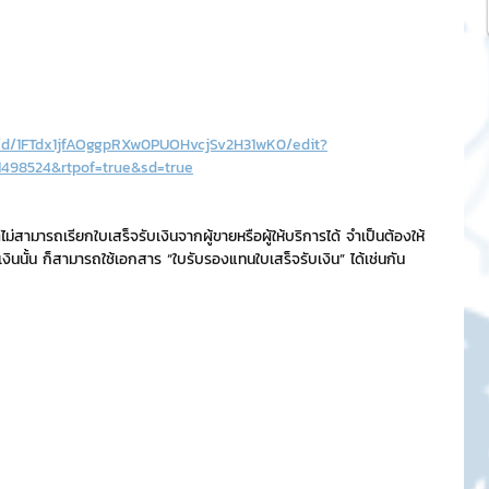
t/d/1FTdx1jfAOggpRXw0PUOHvcjSv2H31wK0/edit?
498524&rtpof=true&sd=true
ม่สามารถเรียกใบเสร็จรับเงินจากผู้ขายหรือผู้ให้บริการได้ จำเป็นต้องให้
ินนั้น ก็สามารถใช้เอกสาร “ใบรับรองแทนใบเสร็จรับเงิน” ได้เช่นกัน