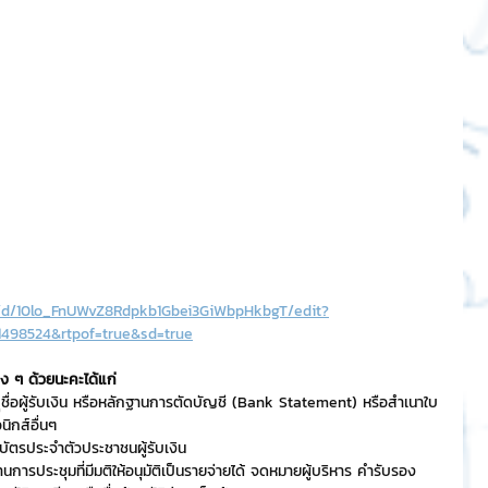
t/d/10lo_FnUWvZ8Rdpkb1Gbei3GiWbpHkbgT/edit?
498524&rtpof=true&sd=true
ง ๆ ด้วยนะคะได้แก่
บุชื่อผู้รับเงิน หรือหลักฐานการตัดบัญชี (Bank Statement) หรือสำเนาใบ
ิกส์อื่นๆ
ัตรประจำตัวประชาชนผู้รับเงิน
นการประชุมที่มีมติให้อนุมัติเป็นรายจ่ายได้ จดหมายผู้บริหาร คำรับรอง