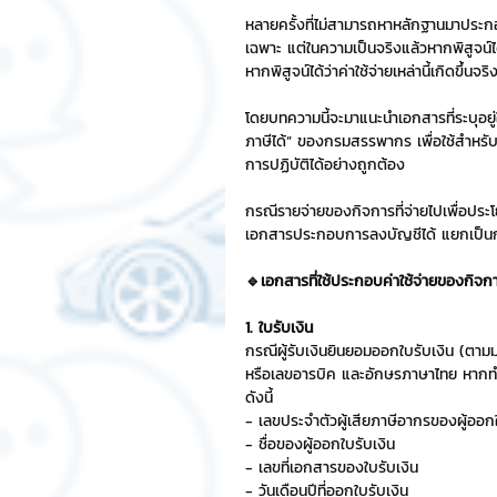
หลายครั้งที่ไม่สามารถหาหลักฐานมาประกอบก
เฉพาะ แต่ในความเป็นจริงแล้วหากพิสูจน์ได้
Chat Bot
เวบไซต์
รวมบ
หากพิสูจน์ได้ว่าค่าใช้จ่ายเหล่านี้เกิดขึ
โดยบทความนี้จะมาแนะนำเอกสารที่ระบุอย
ภาษีได้” ของกรมสรรพากร เพื่อใช้สำหรับค
Sponsored Sticker
มาสคอ
การปฏิบัติได้อย่างถูกต้อง
กรณีรายจ่ายของกิจการที่จ่ายไปเพื่อประ
มาสคอต 3D
เอกสารประกอบการลงบัญชีได้ แยกเป็นกร
🔹เอกสารที่ใช้ประกอบค่าใช้จ่ายของกิจก
1. ใบรับเงิน
กรณีผู้รับเงินยินยอมออกใบรับเงิน (ตามม
หรือเลขอารบิค และอักษรภาษาไทย หากทำเ
ดังนี้
- เลขประจำตัวผู้เสียภาษีอากรของผู้ออกใ
- ชื่อของผู้ออกใบรับเงิน
- เลขที่เอกสารของใบรับเงิน
- วันเดือนปีที่ออกใบรับเงิน