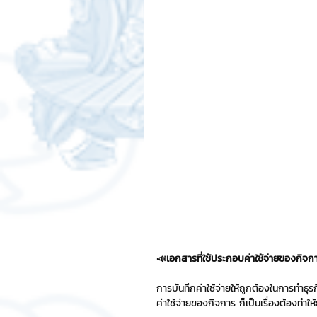
สติกเกอร์แชทสติ๊ค
ChatStic
Motion Graphic
ความรู้ธุรกิจ
การเงินการลงทุน
ภาวะผู้นำแล
LINE application
การออกแบบ
เทคนิคสาระ IT
NFT และ Cryp
📣เอกสารที่ใช้ประกอบค่าใช้จ่ายของกิจก
การบันทึกค่าใช้จ่ายให้ถูกต้องในการทำธุรกิ
รีวิวเกมส์จาก ChatStick
Cha
ค่าใช้จ่ายของกิจการ ก็เป็นเรื่องต้องทำให