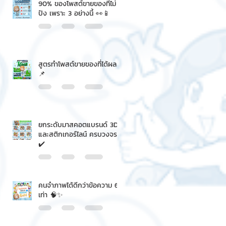
90% ของโพสต์ขายของที่ไม่
ปัง เพราะ 3 อย่างนี้ 👀📱
สูตรทำโพสต์ขายของที่ได้ผล
📌
ยกระดับมาสคอตแบรนด์ 3D
และสติกเกอร์ไลน์ ครบวงจร
✔️
คนจำภาพได้ดีกว่าข้อความ 6
เท่า 🧠✨