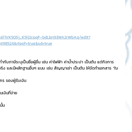
t/d/1VK5OSj_K5lj2cpqF-GdLbn93WA2rWbAq/edit?
498524&rtpof=true&sd=true
กำกับภาษีระบุเป็นชื่อผู้อื่น เช่น ค่าไฟฟ้า ค่าน้ำประปา เป็นต้น แต่กิจการ
ินจริง และมีหลักฐานอื่นๆ แนบ เช่น สัญญาเช่า เป็นต้น ให้จัดทำเอกสาร “ใบ
ากร ของผู้รับเงิน
งินที่จ่าย
ั้น