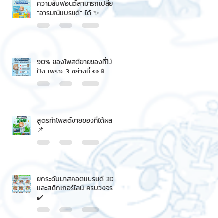
ความลับฟอนต์สามารถเปลี่ยน
“อารมณ์แบรนด์” ได้ ✨
90% ของโพสต์ขายของที่ไม่
ปัง เพราะ 3 อย่างนี้ 👀📱
สูตรทำโพสต์ขายของที่ได้ผล
📌
ยกระดับมาสคอตแบรนด์ 3D
และสติกเกอร์ไลน์ ครบวงจร
✔️