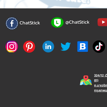
@ChatStick
ChatStick
324/12 เ
81)
ถ.มาเจร
กรุงเทพ