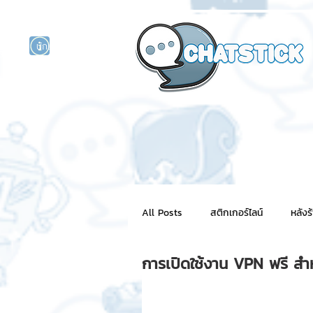
นักแสดงศิลปิน
รนด์
ร์ไลน์
All Posts
สติกเกอร์ไลน์
หลังร
การเปิดใช้งาน VPN ฟรี สำ
NFT for BRAND
สติ๊กเกอร์ไ