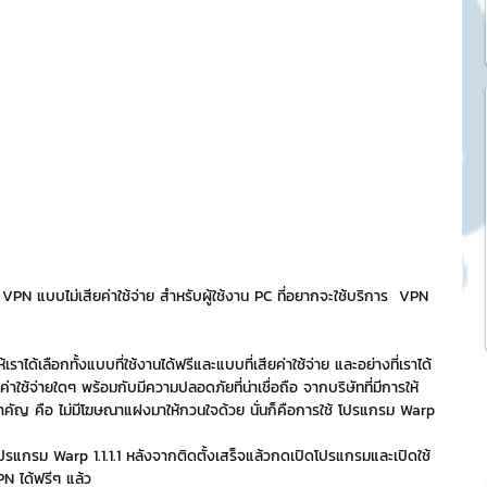
k Market
SME และ แฟรนไชส์
ะการบริหาร
และดีไซน์
PN แบบไม่เสียค่าใช้จ่าย สำหรับผู้ใช้งาน PC ที่อยากจะใช้บริการ  VPN 
าได้เลือกทั้งแบบที่ใช้งานได้ฟรีและแบบที่เสียค่าใช้จ่าย และอย่างที่เราได้
tocurrency
ยค่าใช้จ่ายใดๆ พร้อมกับมีความปลอดภัยที่น่าเชื่อถือ จากบริษัทที่มีการให้
ำคัญ คือ ไม่มีโฆษณาแฝงมาให้กวนใจด้วย นั่นก็คือการใช้ โปรแกรม Warp 
tStick NFT Collection
้งโปรแกรม Warp 1.1.1.1 หลังจากติดตั้งเสร็จแล้วกดเปิดโปรแกรมและเปิดใช้
PN ได้ฟรีๆ แล้ว