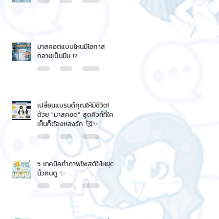
มาสคอตแบบไหนมีโอกาส
กลายเป็นมีม !?
เปลี่ยนแบรนด์คุณให้มีชีวิต!
ด้วย "มาสคอต" สุดคิวท์ที่ใคร
เห็นก็ต้องหลงรัก 🥰✨
5 เทคนิคทำภาพโพสต์ให้หยุด
นิ้วคนดู ✨