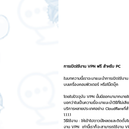
สติกเกอร์แชทสติ๊ค
ChatStic
Motion Graphic
ความรู้ธุรกิจ
การเงินการลงทุน
ภาวะผู้นำแล
การเปิดใช้งาน VPN ฟรี สำหรับ PC 
LINE application
การออกแบบ
ในบทความนี้เราจะมาแนะนำการเปิดใช้งาน V
บนเครื่องคอมพิวเตอร์ หรือโน๊ตบุ๊ค 
โดยในปัจจุบัน VPN นั้นมีออกมามากมายให้เร
เทคนิคสาระ IT
NFT และ Cryp
บอกว่าในเป็นความนี้จะมาแนะนำวิธีที่ไม่เสี
บริการหลายประเทศอย่าง Cloudflareที่ส
1.1.1.1
รีวิวเกมส์จาก ChatStick
Cha
วิธีใช้งาน : ให้เข้าไปดาวน์โหลดและติดตั
งาน VPN  เท่านี้เราก็จะสามารถใช้งาน V