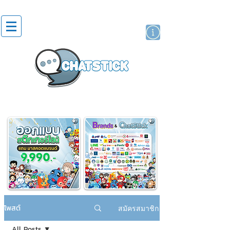
สติกเกอร์ไลน์
นักแสดงศิลปิน
แบรนด์
โพสต์
สมัครสมาชิก
All Posts