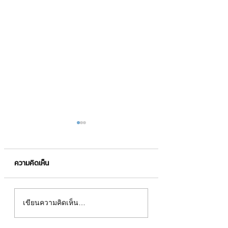
ความคิดเห็น
📣การเพิ่มทุนจดทะเบียน
ยื่นภาษีล่าช้า มีโทษ
เขียนความคิดเห็น…
บริษัท
บ้าง❓