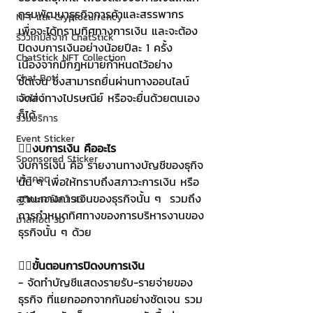
กรมพัฒนาธุรกิจการค้าและสรรพากร 
NFT และ Cryptocurrency
เพื่อจะได้ทราบทิศทางการเงิน และจะต้อง
รีวิวเกมส์จาก ChatStick
ปิดงบการเงินอย่างน้อยปีละ 1 ครั้ง 
ChatStick NFT Collection
เนื่องจากมีกฎหมายกำหนดไว้อย่าง
Chat Bot
ชัดเจน ซึ่งสามารถยื่นผ่านทางออนไลน์ 
จัดส่งทางไปรษณีย์ หรือจะยื่นด้วยตนเอง
เวบไซต์
ก็ได้ 
รวมบริการ
Event Sticker
👉🏻งบการเงิน คืออะไร 
Sponsored Sticker
งบการเงิน คือ รายงานทางบัญชีของธุกิจ
มาสคอต
นั้น ๆ เพื่อให้ทราบถึงสภาวะการเงิน หรือ
ฐานะทางการเงินของธุรกิจนั้น ๆ  รวมถึง
สติกเกอร์ไลน์ 3D
การกำหนดทิศทางของการบริหารงานของ
มาสคอต 3D
ธุรกิจนั้น ๆ ด้วย
👉🏻ขั้นตอนการปิดงบการเงิน 
- จัดทำบัญชีแสดงรายรับ-รายจ่ายของ
ธุรกิจ ที่แยกออกจากกันอย่างชัดเจน รวม