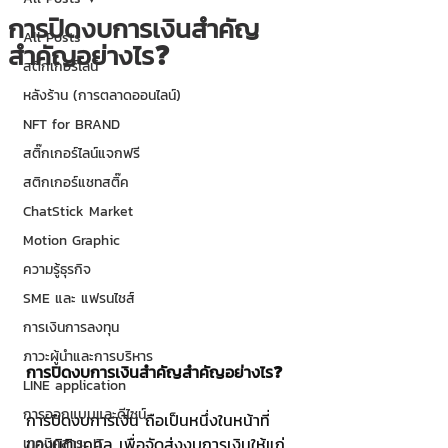
การปิดงบการเงินสำคัญ
All Posts
สำคัญอย่างไร❓
สติกเกอร์ไลน์
หลังร้าน (การตลาดออนไลน์)
NFT for BRAND
สติ๊กเกอร์ไลน์แจกฟรี
สติกเกอร์แชทสติ๊ค
ChatStick Market
Motion Graphic
ความรู้ธุรกิจ
SME และ แฟรนไชส์
การเงินการลงทุน
ภาวะผู้นำและการบริหาร
การปิดงบการเงินสำคัญสำคัญอย่างไร❓
LINE application
การออกแบบและดีไซน์
การปิดงบการเงิน ถือเป็นหนึ่งในหน้าที่
ของนิติบุคคล เพื่อจัดส่งงบการเงินให้แก่
เทคนิคสาระ IT