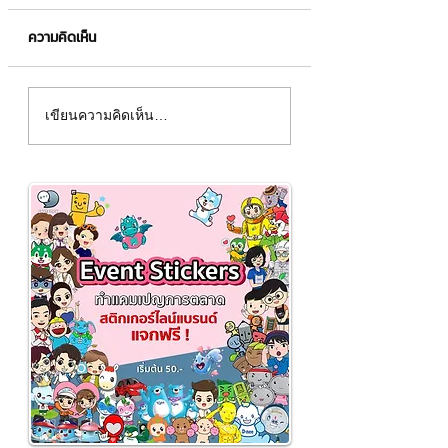
ความคิดเห็น
LINE OpenChat⚡️
📣เปลี่ยนวันที่ในคอม
เขียนความคิดเห็น…