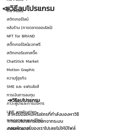
📣วิธีลบโปรแกรม
All Posts
สติกเกอร์ไลน์
หลังร้าน (การตลาดออนไลน์)
NFT for BRAND
สติ๊กเกอร์ไลน์แจกฟรี
สติกเกอร์แชทสติ๊ค
ChatStick Market
Motion Graphic
ความรู้ธุรกิจ
SME และ แฟรนไชส์
การเงินการลงทุน
📣วิธีลบโปรแกรม
ภาวะผู้นำและการบริหาร
LINE application
สำหรับมือใหม่หรือใครที่กำลังมองหาวิธี
การออกแบบและดีไซน์
การลบโปรแกรมออกจากระบบ
คอมพิวเตอร์ของเราไปเลยไม่ให้มีไฟล์
เทคนิคสาระ IT