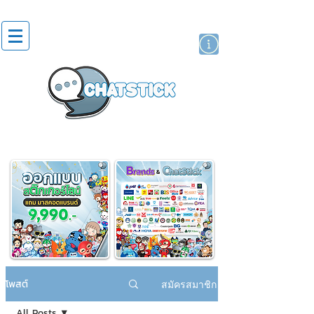
สติกเกอร์ไลน์
นักแสดงศิลปิน
แบรนด์
โพสต์
สมัครสมาชิก
All Posts