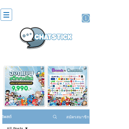
สติกเกอร์ไลน์
นักแสดงศิลปิน
แบรนด์
โพสต์
สมัครสมาชิก
All Posts