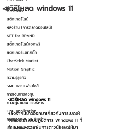
📣วิธีโหลด windows 11
All Posts
สติกเกอร์ไลน์
หลังร้าน (การตลาดออนไลน์)
NFT for BRAND
สติ๊กเกอร์ไลน์แจกฟรี
สติกเกอร์แชทสติ๊ค
ChatStick Market
Motion Graphic
ความรู้ธุรกิจ
SME และ แฟรนไชส์
การเงินการลงทุน
📣วิธีโหลด windows 11
ภาวะผู้นำและการบริหาร
LINE application
หลังจากมีข่าวออกมาเกี่ยวกับการเปิดให้
การออกแบบและดีไซน์
ทดลองใช้ระบบปฏิบัติการ Windows 11 ที่
กำหนดช่วงเวลาในการดาวน์โหลดให้มา
เทคนิคสาระ IT