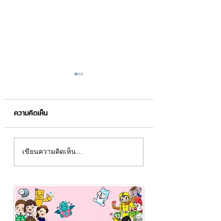
ความคิดเห็น
LINE OpenChat⚡️
ซอฟต์แวร์คืออะไร❓
เขียนความคิดเห็น…