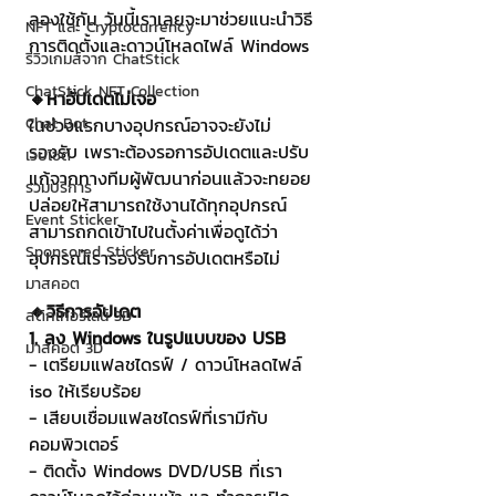
ลองใช้กัน วันนี้เราเลยจะมาช่วยแนะนำวิธี
NFT และ Cryptocurrency
การติดตั้งและดาวน์โหลดไฟล์ Windows
รีวิวเกมส์จาก ChatStick
ChatStick NFT Collection
🔸หาอัปเดตไม่เจอ
Chat Bot
ในช่วงแรกบางอุปกรณ์อาจจะยังไม่
รองรับ เพราะต้องรอการอัปเดตและปรับ
เวบไซต์
แก้จากทางทีมผู้พัฒนาก่อนแล้วจะทยอย
รวมบริการ
ปล่อยให้สามารถใช้งานได้ทุกอุปกรณ์ 
Event Sticker
สามารถกดเข้าไปในตั้งค่าเพื่อดูได้ว่า
Sponsored Sticker
อุปกรณ์เรารองรับการอัปเดตหรือไม่
มาสคอต
🔸วิธีการอัปเดต
สติกเกอร์ไลน์ 3D
1. ลง Windows ในรูปแบบของ USB
มาสคอต 3D
- เตรียมแฟลชไดรฟ์ / ดาวน์โหลดไฟล์ 
iso ให้เรียบร้อย
- เสียบเชื่อมแฟลชไดรฟ์ที่เรามีกับ
คอมพิวเตอร์
- ติดตั้ง Windows DVD/USB ที่เรา