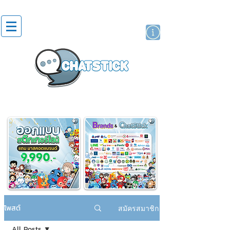
สติกเกอร์ไลน์
นักแสดงศิลปิน
แบรนด์
โพสต์
สมัครสมาชิก
All Posts