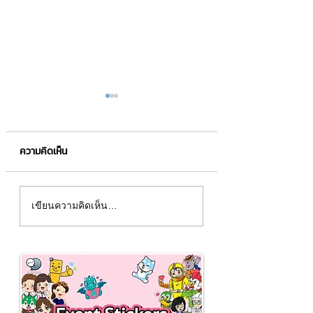
ความคิดเห็น
สร้าง QR Code อย่างไรให้
อยากสร้างวิดีโอระ
เขียนความคิดเห็น…
ปัง (แบบมีโลโก้)
ต้องโปรแกรม SON
Vegas Pro