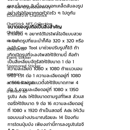
แบบนั้นเลย วันนี้จะมาบอกเคล็ดลับลงรูป
NFT และ Cryptocurrency
อย่างไรให้อยากกดหัวใจรัว ๆ ไปดูกัน
รีวิวเกมส์จาก ChatStick
ChatStick NFT Collection
ขนาดของรูปถือเป็นสิ่งสำคัญ
Chat Bot
ถ้าเพื่อน ๆ อยากได้โปรไฟล์ไอจีแบบสวย 
ๆ ขนาดรูปที่แนะนำก็คือ 320 x 320 หรือ
เวบไซต์
จะใช้ Crop Tool มาช่วยปรับรูปก็ได้ ถ้า
รวมบริการ
เกิดเปิดรูปที่จะลงโพสให้ใช้ตามนี้ คือถ้า
Event Sticker
เป็นสี่เหลี่ยมจัตุรัสให้ใช้ขนาด 1 ต่อ 1 
Sponsored Sticker
ความละเอียด 1080 x 1080 ถ้าแนวนอน
มาสคอต
ให้ใช้ 1.91 ต่อ 1 ความละเอียดอยู่ที่ 1080 
x 566 และรูปแนวตั้งให้ใช้ขนาดภาพ 4 
สติกเกอร์ไลน์ 3D
ต่อ 5 ความละเอียดอยู่ที่ 1080 x 1350 
มาสคอต 3D
รูปใน Ads ให้ใช้ขนาดตามรูปที่โพส ส่วนส
ตอรี่ให้ใช้ขนาด 9 ต่อ 16 ความละเอียดอยู่
ที่ 1080 x 1920 ถ้าเป็นสตอรี่ Ads ให้เว้น
ขอบบนล่างประมาณร้อยละ 14 ป้องกัน
การโดนปุ่มบัง เพียงเท่านี้การลงรูปในไอจี