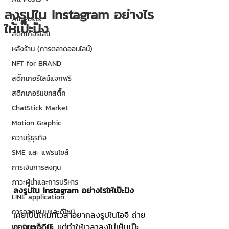
ลงรูปใน Instagram อย่างไร
All Posts
ให้เป๊ะปัง
สติกเกอร์ไลน์
หลังร้าน (การตลาดออนไลน์)
NFT for BRAND
สติ๊กเกอร์ไลน์แจกฟรี
สติกเกอร์แชทสติ๊ค
ChatStick Market
Motion Graphic
ความรู้ธุรกิจ
SME และ แฟรนไชส์
การเงินการลงทุน
ภาวะผู้นำและการบริหาร
ลงรูปใน Instagram อย่างไรให้เป๊ะปัง
LINE application
การออกแบบและดีไซน์
เคยเป็นไหมที่เวลาอยากลงรูปในไอจี ถ่าย
ออกมาก็ดีนะ แต่ทำให้เวลาลงไม่เห็นเป๊ะ
เทคนิคสาระ IT