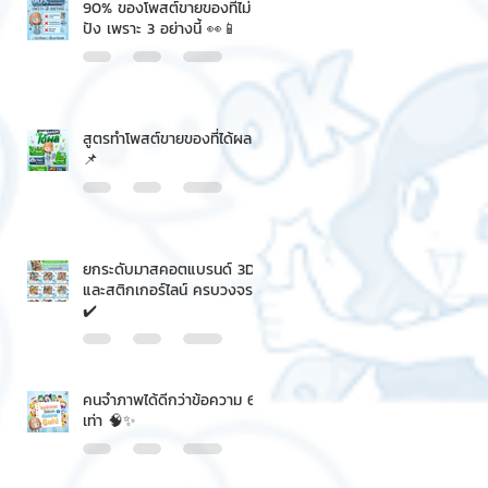
90% ของโพสต์ขายของที่ไม่
ปัง เพราะ 3 อย่างนี้ 👀📱
สูตรทำโพสต์ขายของที่ได้ผล
📌
ยกระดับมาสคอตแบรนด์ 3D
และสติกเกอร์ไลน์ ครบวงจร
✔️
คนจำภาพได้ดีกว่าข้อความ 6
เท่า 🧠✨