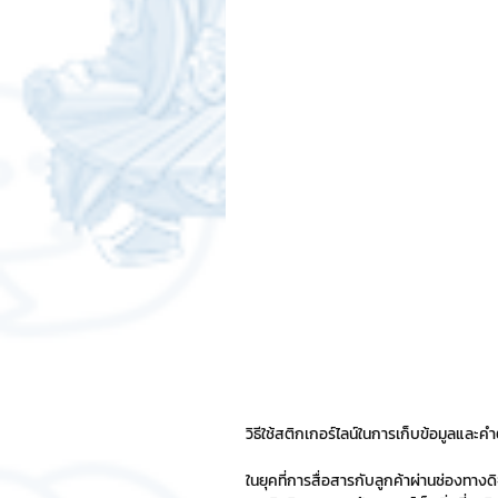
สติกเกอร์แชทสติ๊ค
ChatStic
Motion Graphic
ความรู้ธุรกิจ
การเงินการลงทุน
ภาวะผู้นำแล
LINE application
การออกแบบ
เทคนิคสาระ IT
NFT และ Cryp
วิธีใช้สติกเกอร์ไลน์ในการเก็บข้อมูลและค
รีวิวเกมส์จาก ChatStick
Cha
ในยุคที่การสื่อสารกับลูกค้าผ่านช่องทางด