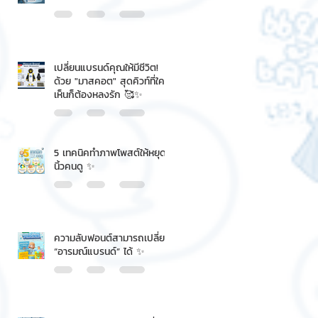
เปลี่ยนแบรนด์คุณให้มีชีวิต!
ด้วย "มาสคอต" สุดคิวท์ที่ใคร
เห็นก็ต้องหลงรัก 🥰✨
5 เทคนิคทำภาพโพสต์ให้หยุด
นิ้วคนดู ✨
ความลับฟอนต์สามารถเปลี่ยน
“อารมณ์แบรนด์” ได้ ✨