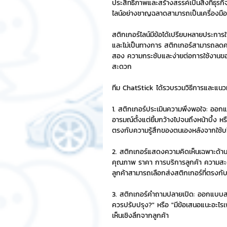
ประสิทธิภาพและสร้างสรรค์เป็นสิ่งที่ธุร
ไลน์อย่างชาญฉลาดสามารถเป็นเครื่องมือท
Chat Bot
เวบไซต์
รวมบ
สติกเกอร์ไลน์มีข้อได้เปรียบหลายประกา
และไม่เป็นทางการ สติกเกอร์สามารถลดคว
สอง ความกระชับและง่ายต่อการใช้งานขอ
Sponsored Sticker
มาสคอ
สะดวก
ทีม ChatStick ได้รวบรวมวิธีการและแนวทา
มาสคอต 3D
1. สติกเกอร์ประเมินความพึงพอใจ: ออก
อารมณ์ตั้งแต่ยิ้มกว้างไปจนถึงหน้าบึ้ง ห
ตรงกับความรู้สึกของตนเองหลังจากใช้บริการ
2. สติกเกอร์แสดงความคิดเห็นเฉพาะด้าน: 
คุณภาพ ราคา การบริการลูกค้า ความสะด
ลูกค้าสามารถเลือกส่งสติกเกอร์ที่ตรงกับ
3. สติกเกอร์คำถามปลายเปิด: ออกแบบสติก
ควรปรับปรุง?" หรือ "มีข้อเสนอแนะอะไรเพ
เห็นเชิงลึกจากลูกค้า