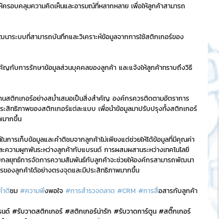
ครอบคลุมความคิดเห็นและอารมณ์ที่หลากหลาย เพื่อให้ลูกค้าสามารถ
ัฒนาระบบที่สามารถบันทึกและวิเคราะห์ข้อมูลจากการใช้สติกเกอร์ของ
คัญกับการรักษาข้อมูลส่วนบุคคลของลูกค้า และแจ้งให้ลูกค้าทราบถึงวิธี
งานสติกเกอร์อย่างสม่ำเสมอเป็นสิ่งสำคัญ องค์กรควรติดตามอัตราการ
สิทธิภาพของสติกเกอร์แต่ละแบบ เพื่อนำข้อมูลมาปรับปรุงทั้งสติกเกอร์
พมากขึ้น
์ในการเก็บข้อมูลและคำติชมจากลูกค้าไม่เพียงแต่ช่วยให้ได้ข้อมูลที่มีคุณค่า
ดีและความผูกพันระหว่างลูกค้ากับแบรนด์ การผสมผสานระหว่างเทคโนโลยี
ับกลยุทธ์การจัดการความสัมพันธ์กับลูกค้าจะช่วยให้องค์กรสามารถพัฒนา
รของลูกค้าได้อย่างตรงจุดและมีประสิทธิภาพมากขึ้น
คำต
ิชม 
#ความพ
ึงพอใจ 
#การสำรวจตลาด
#CRM
#การส
ื่อสารกับลูกค้า
รนด์ 
#ร
ับวาดสติกเกอร์ 
#สต
ิกเกอร์น่ารัก 
#ร
ับวาดการ์ตูน 
#สต
ิ๊กเกอร์