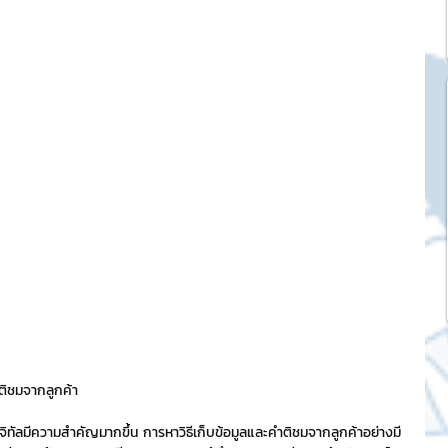
k Market
SME และ แฟรนไชส์
ะการบริหาร
และดีไซน์
tocurrency
ำติชมจากลูกค้า
tStick NFT Collection
ิจิทัลมีความสำคัญมากขึ้น การหาวิธีเก็บข้อมูลและคำติชมจากลูกค้าอย่างมี