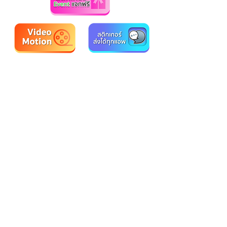
084-010-4252
081-892-5954
085-833-6612