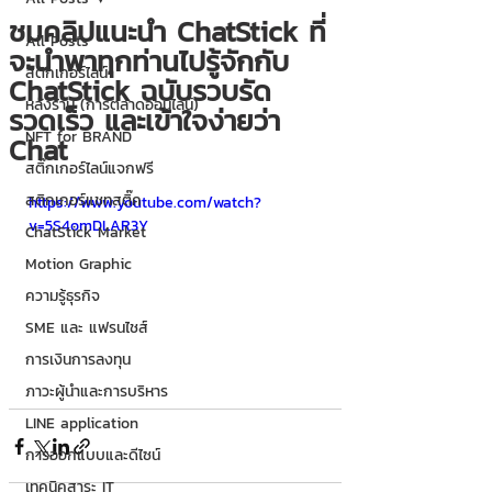
ชมคลิปแนะนำ ChatStick ที่
All Posts
จะนำพาทุกท่านไปรู้จักกับ
สติกเกอร์ไลน์
ChatStick ฉบับรวบรัด
หลังร้าน (การตลาดออนไลน์)
รวดเร็ว และเข้าใจง่ายว่า
NFT for BRAND
Chat
สติ๊กเกอร์ไลน์แจกฟรี
สติกเกอร์แชทสติ๊ค
https://www.youtube.com/watch?
v=5S4omDLAR3Y
ChatStick Market
Motion Graphic
ความรู้ธุรกิจ
SME และ แฟรนไชส์
การเงินการลงทุน
ภาวะผู้นำและการบริหาร
LINE application
การออกแบบและดีไซน์
เทคนิคสาระ IT