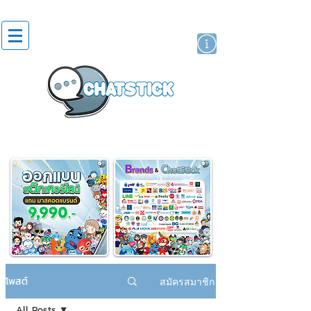
สติกเกอร์ไลน์
นักแสดงศิลปิน
แบรนด์
โพสต์
สมัครสมาชิก
All Posts