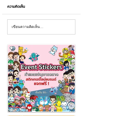
ความคิดเห็น
มาสคอตแบบไหนมีโอกาส
เปลี่ยนแบรนด์คุณให้ม
เขียนความคิดเห็น…
กลายเป็นมีม !?
ด้วย "มาสคอต" สุดคิ
ใครเห็นก็ต้องหลงร